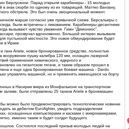
ио Берлускони. Парад открыли карабинеры - 15 молодых
 в знак скорби по одному из их товарищей, Маттео Ванзану,
тного обстрела. Это был очень эмоциональный момент.
дничном марше согласно уже привычной схеме. Берсальеры с
 всегда, были встречены с ликованием. Карабинеры-десантники
сегда вызывают чувство уважения. Гимн "Димониос",
ссари, прозвучал вдохновенно. Большой интерес вызывали
ля пустынной местности. Это новое обмундирование будет
м в Ираке.
 и танк Ariete, новое бронированное средство, полностью
на вооружении пушку калибра 120 мм, оснащен лазерной
твий применения химического, ядерного и
тановлен на гигантском тягаче, и таким образом прошел в
лена и еще одна бронированная боевая машина - Dardo.
лько управлять машиной, но и применять имеющееся на борту
оенных в Насирии вчера из Монфальконе на транспортном
ом заливе, были отправлены 25 танков Ariete и бронемашин
обы можно было продемонстрировать технологические новинки
юдать за дебютом Eurofighter, увидеть подразделения
нах, оснащенных компьютерами и касками с микрокамерами,
оятно, именно таким и будет солдат будущего.
 прошлое. Состоялся последний призыв молодых людей на