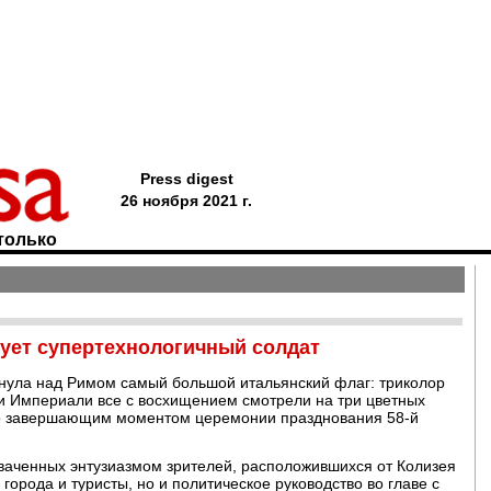
Press digest
26 ноября 2021 г.
только
рует супертехнологичный солдат
нула над Римом самый большой итальянский флаг: триколор
ри Империали все с восхищением смотрели на три цветных
ало завершающим моментом церемонии празднования 58-й
аченных энтузиазмом зрителей, расположившихся от Колизея
города и туристы, но и политическое руководство во главе с