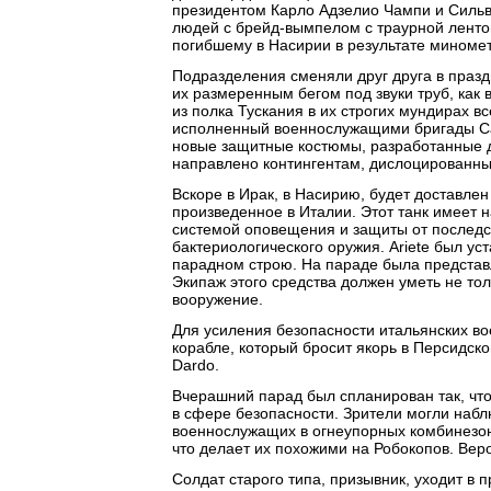
президентом Карло Адзелио Чампи и Сильв
людей с брейд-вымпелом с траурной лентой
погибшему в Насирии в результате миноме
Подразделения сменяли друг друга в праз
их размеренным бегом под звуки труб, как
из полка Тускания в их строгих мундирах в
исполненный военнослужащими бригады Са
новые защитные костюмы, разработанные д
направлено контингентам, дислоцированны
Вскоре в Ирак, в Насирию, будет доставлен
произведенное в Италии. Этот танк имеет 
системой оповещения и защиты от последс
бактериологического оружия. Ariete был ус
парадном строю. На параде была представ
Экипаж этого средства должен уметь не то
вооружение.
Для усиления безопасности итальянских в
корабле, который бросит якорь в Персидск
Dardo.
Вчерашний парад был спланирован так, чт
в сфере безопасности. Зрители могли набл
военнослужащих в огнеупорных комбинезо
что делает их похожими на Робокопов. Вер
Солдат старого типа, призывник, уходит в