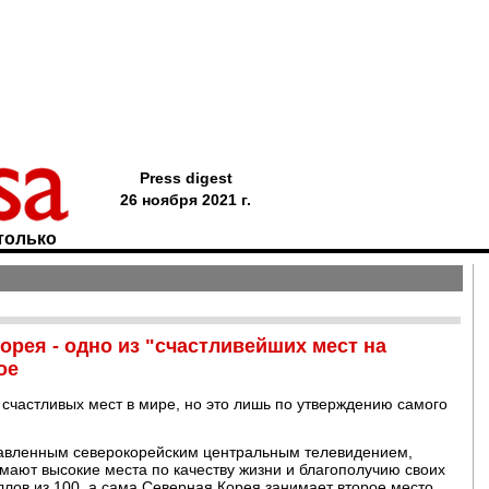
Press digest
26 ноября 2021 г.
только
орея - одно из "счастливейших мест на
ое
счастливых мест в мире, но это лишь по утверждению самого
ставленным северокорейским центральным телевидением,
имают высокие места по качеству жизни и благополучию своих
ллов из 100, а сама Северная Корея занимает второе место,