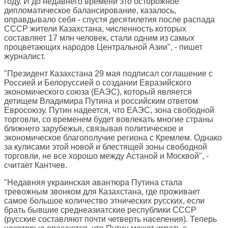
году. И до недавнего времени это осторожное
дипломатическое балансирование, казалось,
оправдывало себя - спустя десятилетия после распада
СССР жители Казахстана, численность которых
составляет 17 млн человек, стали одним из самых
процветающих народов Центральной Азии", - пишет
журналист.
"Президент Казахстана 29 мая подписал соглашение с
Россией и Белоруссией о создании Евразийского
экономического союза (ЕАЭС), который является
детищем Владимира Путина и российским ответом
Евросоюзу. Путин надеется, что ЕАЭС, зона свободной
торговли, со временем будет вовлекать многие страны
ближнего зарубежья, связывая политическое и
экономическое благополучие региона с Кремлем. Однако
за кулисами этой новой и блестящей зоны свободной
торговли, не все хорошо между Астаной и Москвой", -
считает Кантчев.
"Недавняя украинская авантюра Путина стала
тревожным звонком для Казахстана, где проживает
самое большое количество этнических русских, если
брать бывшие среднеазиатские республики СССР
(русские составляют почти четверть населения). Теперь