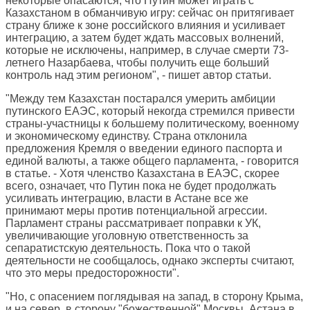
некоторые опасаются, что Путин может играть с
Казахстаном в обманчивую игру: сейчас он притягивает
страну ближе к зоне российского влияния и усиливает
интеграцию, а затем будет ждать массовых волнений,
которые не исключены, например, в случае смерти 73-
летнего Назарбаева, чтобы получить еще больший
контроль над этим регионом", - пишет автор статьи.
"Между тем Казахстан постарался умерить амбиции
путинского ЕАЭС, который некогда стремился привести
страны-участницы к большему политическому, военному
и экономическому единству. Страна отклонила
предложения Кремля о введении единого паспорта и
единой валюты, а также общего парламента, - говорится
в статье. - Хотя членство Казахстана в ЕАЭС, скорее
всего, означает, что Путин пока не будет продолжать
усиливать интеграцию, власти в Астане все же
принимают меры против потенциальной агрессии.
Парламент страны рассматривает поправки к УК,
увеличивающие уголовную ответственность за
сепаратистскую деятельность. Пока что о такой
деятельности не сообщалось, однако эксперты считают,
что это меры предосторожности".
"Но, с опасением поглядывая на запад, в сторону Крыма,
и на север, в сторону "божественной" Москвы, Астана в