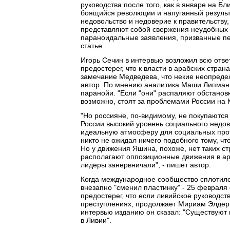
руководства после того, как в январе на 
боящийся революции и напуганный результ
недовольство и недоверие к правительству
представляют собой свержения неудобных
параноидальные заявления, призванные пер
статье.
Игорь Сечин в интервью возложил всю отве
предостерег, что к власти в арабских стр
замечание Медведева, что некие неопредел
автор. По мнению аналитика Маши Липман,
паранойи. "Если "они" распаляют обстановку
возможно, стоят за проблемами России на Ка
"Но россияне, по-видимому, не покупаются 
России высокий уровень социального недов
идеальную атмосферу для социальных прот
никто не ожидал ничего подобного тому, чт
Но у движения Яшина, похоже, нет таких ст
располагают оппозиционные движения в ар
лидеры занервничали", - пишет автор.
Когда международное сообщество сплотил
внезапно "сменил пластинку" - 25 февраля
предостерег, что если ливийское руководст
преступлениях, продолжает Мириам Элдер.
интервью изданию он сказал: "Существуют 
в Ливии".