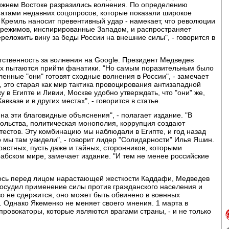
Ближнем Востоке разразились волнения. По определению
атами недавних соцопросов, которые показали широкое
, Кремль наносит превентивный удар - намекает, что революции
 режимов, инспирированные Западом, и распространяет
еложить вину за беды России на внешние силы", - говорится в
тственность за волнения на Google. Президент Медведев
анах пытаются прийти фанатики. "Но самым поразительным было
енные "они" готовят сходные волнения в России", - замечает
 это старая как мир тактика провоцирования антизападной
 в Египте и Ливии, Москве удобно утверждать, что "они" же,
вказе и в других местах", - говорится в статье.
на эти благовидные объяснения", - полагает издание. "В
ольства, политическая монополия, коррупция создают
естов. Эту комбинацию мы наблюдали в Египте, и год назад
о мы там увидели", - говорит лидер "Солидарности" Илья Яшин.
растных, пусть даже и тайных, сторонников, которыми
абском мире, замечает издание. "И тем не менее российские
ось перед лицом нарастающей жесткости Каддафи, Медведев
 осудил применение силы против гражданского населения и
во не сдержится, оно может быть обвинено в военных
 Однако Якеменко не меняет своего мнения. 1 марта в
провокаторы, которые являются врагами страны, - и не только