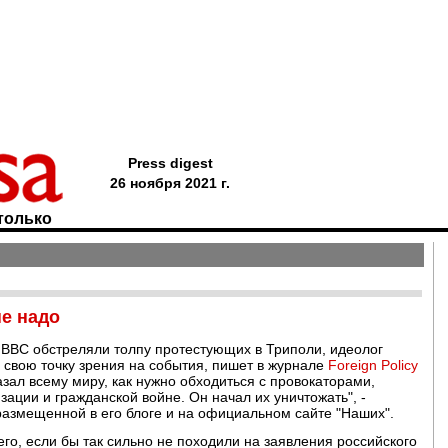
Press digest
26 ноября 2021 г.
только
е надо
е ВВС обстреляли толпу протестующих в Триполи, идеолог
 свою точку зрения на события, пишет в журнале
Foreign Policy
ал всему миру, как нужно обходиться с провокаторами,
зации и гражданской войне. Он начал их уничтожать", -
 размещенной в его блоге и на официальном сайте "Наших".
го, если бы так сильно не походили на заявления российского