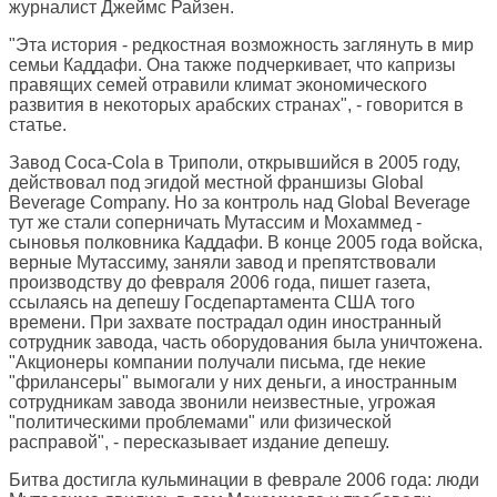
журналист Джеймс Райзен.
"Эта история - редкостная возможность заглянуть в мир
семьи Каддафи. Она также подчеркивает, что капризы
правящих семей отравили климат экономического
развития в некоторых арабских странах", - говорится в
статье.
Завод Coca-Cola в Триполи, открывшийся в 2005 году,
действовал под эгидой местной франшизы Global
Beverage Company. Но за контроль над Global Beverage
тут же стали соперничать Мутассим и Мохаммед -
сыновья полковника Каддафи. В конце 2005 года войска,
верные Мутассиму, заняли завод и препятствовали
производству до февраля 2006 года, пишет газета,
ссылаясь на депешу Госдепартамента США того
времени. При захвате пострадал один иностранный
сотрудник завода, часть оборудования была уничтожена.
"Акционеры компании получали письма, где некие
"фрилансеры" вымогали у них деньги, а иностранным
сотрудникам завода звонили неизвестные, угрожая
"политическими проблемами" или физической
расправой", - пересказывает издание депешу.
Битва достигла кульминации в феврале 2006 года: люди