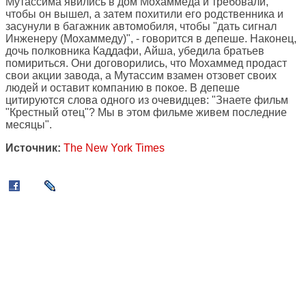
Мутассима явились в дом Мохаммеда и требовали,
чтобы он вышел, а затем похитили его родственника и
засунули в багажник автомобиля, чтобы "дать сигнал
Инженеру (Мохаммеду)", - говорится в депеше. Наконец,
дочь полковника Каддафи, Айша, убедила братьев
помириться. Они договорились, что Мохаммед продаст
свои акции завода, а Мутассим взамен отзовет своих
людей и оставит компанию в покое. В депеше
цитируются слова одного из очевидцев: "Знаете фильм
"Крестный отец"? Мы в этом фильме живем последние
месяцы".
Источник:
The New York Times