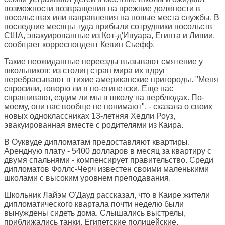
возможности возвращения на прежние должности в
посольствах или направления на новые места службы. В
последние месяцы туда прибыли сотрудники посольств
США, эвакуированные из Кот-д'Ивуара, Египта и Ливии,
сообщает корреспондент Кевин Сьефф.
Такие неожиданные переезды вызывают смятение у
школьников: из столиц стран мира их вдруг
перебрасывают в тихие американские пригороды. "Меня
спросили, говорю ли я по-египетски. Еще нас
спрашивают, ездим ли мы в школу на верблюдах. По-
моему, они нас вообще не понимают", - сказала о своих
новых одноклассниках 13-летняя Хедли Роуз,
эвакуированная вместе с родителями из Каира.
В Оуквуде дипломатам предоставляют квартиры.
Арендную плату - 5400 долларов в месяц за квартиру с
двумя спальнями - компенсирует правительство. Среди
дипломатов Фоллс-Черч известен своими маленькими
школами с высоким уровнем преподавания.
Школьник Лайэм О'Дауд рассказал, что в Каире жители
дипломатического квартала почти неделю были
вынуждены сидеть дома. Слышались выстрелы,
приближались танки. Египетские полицейские,