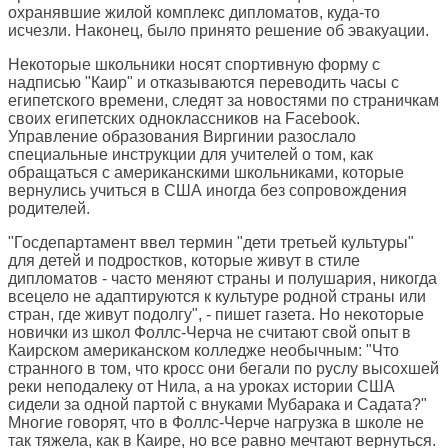
охранявшие жилой комплекс дипломатов, куда-то
исчезли. Наконец, было принято решение об эвакуации.
Некоторые школьники носят спортивную форму с
надписью "Каир" и отказываются переводить часы с
египетского времени, следят за новостями по страничкам
своих египетских одноклассников на Facebook.
Управление образования Виргинии разослало
специальные инструкции для учителей о том, как
обращаться с американскими школьниками, которые
вернулись учиться в США иногда без сопровождения
родителей.
"Госдепартамент ввел термин "дети третьей культуры"
для детей и подростков, которые живут в стиле
дипломатов - часто меняют страны и полушария, никогда
всецело не адаптируются к культуре родной страны или
стран, где живут подолгу", - пишет газета. Но некоторые
новички из школ Фоллс-Черча не считают свой опыт в
Каирском американском колледже необычным: "Что
странного в том, что кросс они бегали по руслу высохшей
реки неподалеку от Нила, а на уроках истории США
сидели за одной партой с внуками Мубарака и Садата?"
Многие говорят, что в Фоллс-Черче нагрузка в школе не
так тяжела, как в Каире, но все равно мечтают вернуться.