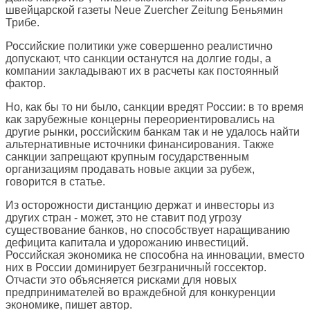
швейцарской газеты
Neue Zuercher Zeitung
Беньямин
Трибе.
Российские политики уже совершенно реалистично
допускают, что санкции останутся на долгие годы, а
компании закладывают их в расчеты как постоянный
фактор.
Но, как бы то ни было, санкции вредят России: в то время
как зарубежные концерны переориентировались на
другие рынки, российским банкам так и не удалось найти
альтернативные источники финансирования. Также
санкции запрещают крупным государственным
организациям продавать новые акции за рубеж,
говорится в статье.
Из осторожности дистанцию держат и инвесторы из
других стран - может, это не ставит под угрозу
существование банков, но способствует наращиванию
дефицита капитала и удорожанию инвестиций.
Российская экономика не способна на инновации, вместо
них в России доминирует безграничный госсектор.
Отчасти это объясняется рисками для новых
предпринимателей во враждебной для конкуренции
экономике, пишет автор.