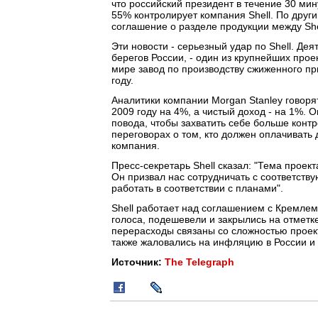
что российский президент в течение 30 мин
55% контролирует компания Shell. По друг
соглашение о разделе продукции между Shel
Эти новости - серьезный удар по Shell. Де
берегов России, - один из крупнейших про
мире завод по производству сжиженного пр
году.
Аналитики компании Morgan Stanley говорят:
2009 году на 4%, а чистый доход - на 1%. О
повода, чтобы захватить себе больше контр
переговорах о том, кто должен оплачивать
компания.
Пресс-секретарь Shell сказал: "Тема проек
Он призвал нас сотрудничать с соответств
работать в соответствии с планами".
Shell работает над соглашением с Кремлем
голоса, подешевели и закрылись на отметке
перерасходы связаны со сложностью проек
также жаловались на инфляцию в России и
Источник:
The Telegraph