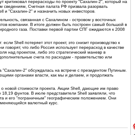
ут критиковал перерасходы по проекту "Сахалин-2", который на
им сведениям, Счетная палата РФ призвала разорвать
l и "Сахалин-2" и назначить новых инвесторов.
ятельность, связанная с Сахалином - островом у восточных
ектов компании. В итоге должен быть построен самый большой в
иродного газа. Поставки первой партии СПГ ожидаются к 2008
 если Shell потеряет этот проект, это снизит производство к
ни говорят, что либо Россия использует перерасход в качестве
оля над проектом, либо это стратегический маневр в
 дополнительные счета по расходам - правительство или
та "Сахалин-2" обсуждалась на встрече с президентом Путиным.
ующими органами власти, как мы и делаем, и продолжать
 о новой стоимости проекта. Акции Shell, дающие им право
 18,19 фунтов. В июле представители Shell заявляли, что
та и его "пограничным" географическим положением. Они
 меняющийся валютный курс.