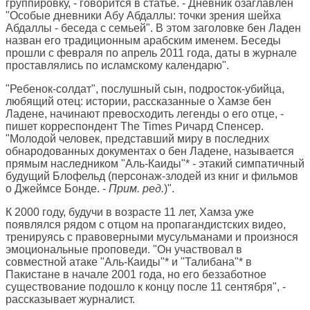
группировку, - говорится в статье. - Дневник озаглавлен
"Особые дневники Абу Абдаллы: точки зрения шейха
Абдаллы - беседа с семьей". В этом заголовке бен Ладен
назван его традиционным арабским именем. Беседы
прошли с февраля по апрель 2011 года, даты в журнале
проставлялись по исламскому календарю".
"Ребенок-солдат", послушный сын, подросток-убийца,
любящий отец: истории, рассказанные о Хамзе бен
Ладене, начинают превосходить легенды о его отце, -
пишет корреспондент
The Times
Ричард Спенсер.
"Молодой человек, представший миру в последних
обнародованных документах о бен Ладене, называется
прямым наследником "Аль-Каиды"* - этакий симпатичный
будущий Блофельд (персонаж-злодей из книг и фильмов
о Джеймсе Бонде. -
Прим. ред.
)".
К 2000 году, будучи в возрасте 11 лет, Хамза уже
появлялся рядом с отцом на пропагандистских видео,
тренируясь с правоверными мусульманами и произнося
эмоциональные проповеди. "Он участвовал в
совместной атаке "Аль-Каиды"* и "Талибана"* в
Пакистане в начале 2001 года, но его беззаботное
существование подошло к концу после 11 сентября", -
рассказывает журналист.