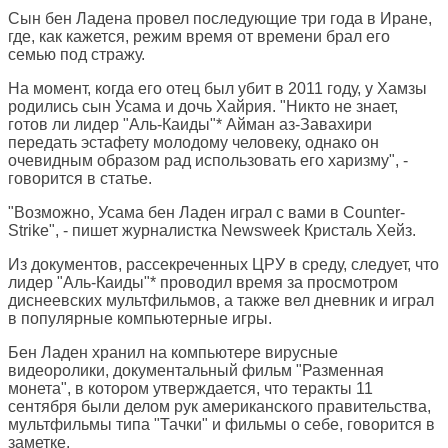
Сын бен Ладена провел последующие три года в Иране,
где, как кажется, режим время от времени брал его
семью под стражу.
На момент, когда его отец был убит в 2011 году, у Хамзы
родились сын Усама и дочь Хайрия. "Никто не знает,
готов ли лидер "Аль-Каиды"* Айман аз-Завахири
передать эстафету молодому человеку, однако он
очевидным образом рад использовать его харизму", -
говорится в статье.
"Возможно, Усама бен Ладен играл с вами в Counter-
Strike", - пишет журналистка
Newsweek
Кристаль Хейз.
Из документов, рассекреченных ЦРУ в среду, следует, что
лидер "Аль-Каиды"* проводил время за просмотром
диснеевских мультфильмов, а также вел дневник и играл
в популярные компьютерные игры.
Бен Ладен хранил на компьютере вирусные
видеоролики, документальный фильм "Разменная
монета", в котором утверждается, что теракты 11
сентября были делом рук американского правительства,
мультфильмы типа "Тачки" и фильмы о себе, говорится в
заметке.