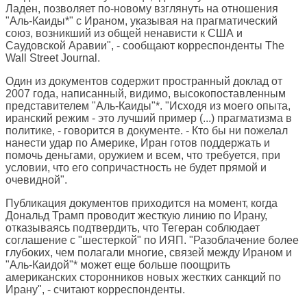
Ладен, позволяет по-новому взглянуть на отношения
"Аль-Каиды*" с Ираном, указывая на прагматический
союз, возникший из общей ненависти к США и
Саудовской Аравии", - сообщают корреспонденты
The
Wall Street Journal
.
Один из документов содержит пространный доклад от
2007 года, написанный, видимо, высокопоставленным
представителем "Аль-Каиды"*. "Исходя из моего опыта,
иранский режим - это лучший пример (...) прагматизма в
политике, - говорится в документе. - Кто бы ни пожелал
нанести удар по Америке, Иран готов поддержать и
помочь деньгами, оружием и всем, что требуется, при
условии, что его сопричастность не будет прямой и
очевидной".
Публикация документов приходится на момент, когда
Дональд Трамп проводит жесткую линию по Ирану,
отказываясь подтвердить, что Тегеран соблюдает
соглашение с "шестеркой" по ИЯП. "Разоблачение более
глубоких, чем полагали многие, связей между Ираном и
"Аль-Каидой"* может еще больше поощрить
американских сторонников новых жестких санкций по
Ирану", - считают корреспонденты.