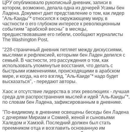
ЦРУ опубликовало рукописный дневник, записи в
котором, возможно, делала одна из дочерей Усамы бен
Ладена. Документ дает представление о том, как лидер
"Аль-Каиды"* относился к окружающему миру, в
частности о его глубоком интересе к революционным
событиям "арабской весны" в месяцы,
предшествовавшие его гибели, сообщают журналисты
The Washington Post
.
"228-страничный дневник петляет между дискуссиями,
мыслями и рефлексией, которыми бен Ладен делился с
семьей. В частности, это рассуждения о том, как
использовать упомянутые восстания, что делать с
быстрыми изменениями, происходящими в арабском
мире, и когда, на его взгляд, "Аль-Каиде"* надо будет
высказаться", - передают авторы.
Хаос и отсутствие лидерства в этих революциях - лучшая
среда для распространения мыслей и идей "Аль-Каиды"*,
по словам бен Ладена, зафиксированным в дневнике.
"По-видимому, в дневнике освещены беседы бен Ладена
с дочерями Мириам и Сомией, женой и сыновьями
Халедом и Хамзой. Последний должен был стать
преемником отца и возглавить основанную им