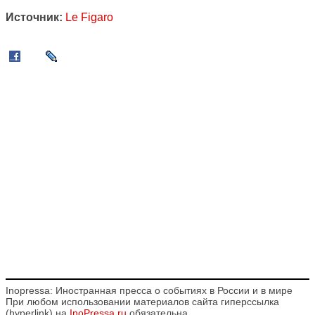
Источник:
Le Figaro
Inopressa: Иностранная пресса о событиях в России и в мире
При любом использовании материалов сайта гиперссылка
(hyperlink) на
InoPressa.ru
обязательна.