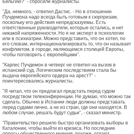
Бельгию?" - спросили журналисты.
"Да, немного, - ответил Дастис. - Но в отношении
Пучдемона надо всегда быть готовым к сюрпризам,
поскольку его действия непредсказуемы. Есть
ответственные руководители, которые остались, и нет
никакой напряженности. Но я не эксперт в психологии
или в психиатрии. Можно представить, что он хотел, по
его словам, интернационализировать то, что он называет
конфликтом, в городе, являющемся столицей Европы,
чтобы поговорить с европейцами".
"Карлес Пучдемон в четверг не ответил на вызов в
испанский суд. Логическим последствием стала бы
выдача европейского ордера на арест?" -
поинтересовались журналисты.
"Я читал, что он предлагал предстать перед судом
посредством телеконференции. Не думаю, что можно так
сделать. Обычно в Испании люди должны представать
перед судами лично, а не из стран, где они находятся. В
любом случае, решать будут судьи", - сказал министр.
"Правительство решило быстро организовать выборы в
Каталонии, чтобы выйти из кризиса. Но последние
опросы общественного мнения, похоже, отдают