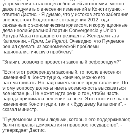
устремления каталонцев к большей автономии, можно
даже подумать о внесении изменений в Конституцию, -
ответил Дастис. - Я думаю, что у истоков этого забегания
вперед стоят бюджетные сокращения 2012 года,
связанные с экономическим кризисом, и коррупционные
дела неолиберальной партии Convergencia y Union
Артура Маса (тогдашнего президента Женералитата
Каталонии. -
Прим. Le Figaro
). Очевидно, что Пучдемон
решил сделать из экономической проблемы
националистическую проблему".
"Значит, возможно провести законный референдум?"
"Если этот референдум законный, то после внесения
изменений в Конституцию, конечно, можно его
рассматривать. Но надо иметь ясное представление. По
этому вопросу должны иметь возможность высказаться
все испанцы. Не может идти речи о том, чтобы часть
народа принимала решение за всех. Это относится как к
изменению Конституции, так и к будущему Каталонии", -
сказал министр.
"Пучдемоном и теми людьми, которые его поддерживают,
были попраны демократия и правовое государство", -
утверждает Дастис.