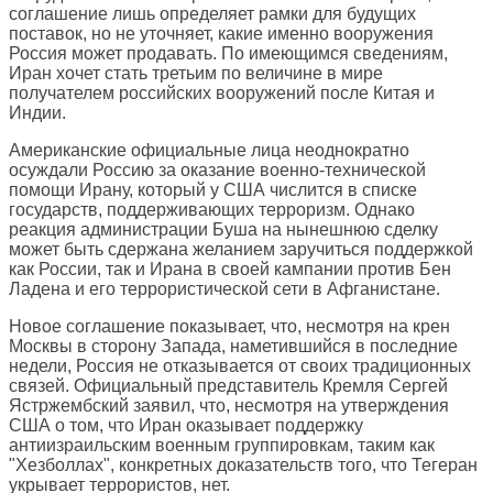
соглашение лишь определяет рамки для будущих
поставок, но не уточняет, какие именно вооружения
Россия может продавать. По имеющимся сведениям,
Иран хочет стать третьим по величине в мире
получателем российских вооружений после Китая и
Индии.
Американские официальные лица неоднократно
осуждали Россию за оказание военно-технической
помощи Ирану, который у США числится в списке
государств, поддерживающих терроризм. Однако
реакция администрации Буша на нынешнюю сделку
может быть сдержана желанием заручиться поддержкой
как России, так и Ирана в своей кампании против Бен
Ладена и его террористической сети в Афганистане.
Новое соглашение показывает, что, несмотря на крен
Москвы в сторону Запада, наметившийся в последние
недели, Россия не отказывается от своих традиционных
связей. Официальный представитель Кремля Сергей
Ястржембский заявил, что, несмотря на утверждения
США о том, что Иран оказывает поддержку
антиизраильским военным группировкам, таким как
"Хезболлах", конкретных доказательств того, что Тегеран
укрывает террористов, нет.