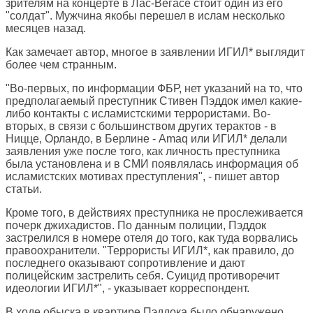
зрителям на концерте в Лас-Вегасе стоит один из его
"солдат". Мужчина якобы перешел в ислам несколько
месяцев назад.
Как замечает автор, многое в заявлении ИГИЛ* выглядит
более чем странным.
"Во-первых, по информации ФБР, нет указаний на то, что
предполагаемый преступник Стивен Пэддок имел какие-
либо контакты с исламистскими террористами. Во-
вторых, в связи с большинством других терактов - в
Ницце, Орландо, в Берлине - Amaq или ИГИЛ* делали
заявления уже после того, как личность преступника
была установлена и в СМИ появлялась информация об
исламистских мотивах преступления", - пишет автор
статьи.
Кроме того, в действиях преступника не прослеживается
почерк джихадистов. По данным полиции, Пэддок
застрелился в номере отеля до того, как туда ворвались
правоохранители. "Террористы ИГИЛ*, как правило, до
последнего оказывают сопротивление и дают
полицейским застрелить себя. Суицид противоречит
идеологии ИГИЛ*", - указывает корреспондент.
В ходе обыска в квартире Пэддока было обнаружено