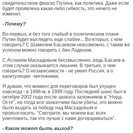
свидетельством фиаско Путина, как политика. Даже если
будет проявлена какая-либо гибкость, это ничего не
изменит.
- Почему?
Во-первых, и без того слабый в политическом плане
Путин будет выглядеть еще слабее... Во-вторых, с кем
говорить? С Шамилем Басаевом невозможно, с таким же
успехом можно говорить с бен Ладеном.
С Асланом Масхадовым бессмысленно, ведь Басаев в
этом случае оказывается лишним. В-третьих, о чем
говорить? О независимости - не умеет Россия, а о
капитуляции - мятежники.
Я думаю, что момент для переговоров был упущен
навсегда - в 1996-м, в 1999 году. Последний шанс был в
октябре 2002 года после захвата заложников в "Норд-
Осте", но тогда все захватчики были убиты, это можно
было выдать за победу над Масхадовым и
провозгласить: "Смотрите, мы можем вас всех
уничтожить, так что лучше с нами договариваться".
- Каким может быть выход?