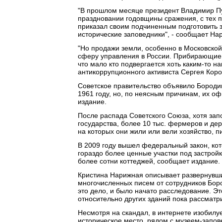
"В прошлом месяце президент Владимир Пу
праздновании годовщины сражения, с тех по
приказал своим подчиненным подготовить 
исторические заповедники", - сообщает На
"Но продажи земли, особенно в Московско
сферу управления в России. Прибирающие к
что мало кто подвергается хоть каким-то н
антикоррупционного активиста Сергея Коро
Советское правительство объявило Бороди
1961 году, но, по неясным причинам, их о
издание.
После распада Советского Союза, хотя зап
государства, более 10 тыс. фермеров и де
на которых они жили или вели хозяйство, п
В 2009 году вышел федеральный закон, ко
гораздо более ценные участки под застройк
более сотни коттеджей, сообщает издание.
Кристина Нарижная описывает развернувшие
многочисленных писем от сотрудников Боро
это дело, и было начато расследование. Э
относительно других зданий пока рассматр
Несмотря на скандал, в интернете изобилу
историческое место, рядом с музеем-запов