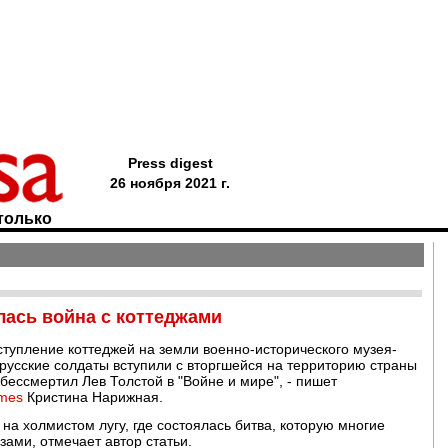
Press digest
26 ноября 2021 г.
только
лась война с коттеджами
тупление коттеджей на земли военно-исторического музея-
 русские солдаты вступили с вторгшейся на территорию страны
бессмертил Лев Толстой в "Войне и мире", - пишет
imes
Кристина Нарижная.
а холмистом лугу, где состоялась битва, которую многие
зами, отмечает автор статьи.