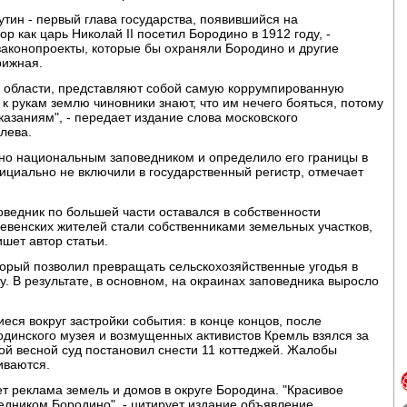
тин - первый глава государства, появившийся на
р как царь Николай II посетил Бородино в 1912 году, -
законопроекты, которые бы охраняли Бородино и другие
рижная.
й области, представляют собой самую коррумпированную
 рукам землю чиновники знают, что им нечего бояться, потому
аказаниям", - передает издание слова московского
лева.
но национальным заповедником и определило его границы в
фициально не включили в государственный регистр, отмечает
оведник по большей части оставался в собственности
ревенских жителей стали собственниками земельных участков,
ишет автор статьи.
торый позволил превращать сельскохозяйственные угодья в
у. В результате, в основном, на окраинах заповедника выросло
ся вокруг застройки события: в конце концов, после
динского музея и возмущенных активистов Кремль взялся за
той весной суд постановил снести 11 коттеджей. Жалобы
иваются.
ет реклама земель и домов в округе Бородина. "Красивое
едником Бородино", - цитирует издание объявление,