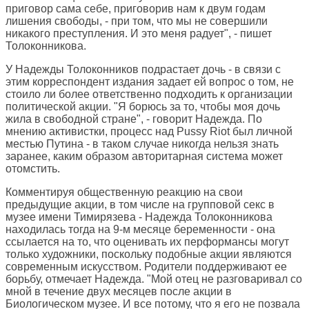
приговор сама себе, приговорив нам к двум годам
лишения свободы, - при том, что мы не совершили
никакого преступления. И это меня радует", - пишет
Толоконникова.
У Надежды Толоконников подрастает дочь - в связи с
этим корреспондент издания задает ей вопрос о том, не
стоило ли более ответственно подходить к организации
политической акции. "Я борюсь за то, чтобы моя дочь
жила в свободной стране", - говорит Надежда. По
мнению активистки, процесс над Pussy Riot был личной
местью Путина - в таком случае никогда нельзя знать
заранее, каким образом авторитарная система может
отомстить.
Комментируя общественную реакцию на свои
предыдущие акции, в том числе на групповой секс в
музее имени Тимирязева - Надежда Толоконникова
находилась тогда на 9-м месяце беременности - она
ссылается на то, что оценивать их перформансы могут
только художники, поскольку подобные акции являются
современным искусством. Родители поддерживают ее
борьбу, отмечает Надежда. "Мой отец не разговаривал со
мной в течение двух месяцев после акции в
Биологическом музее. И все потому, что я его не позвала