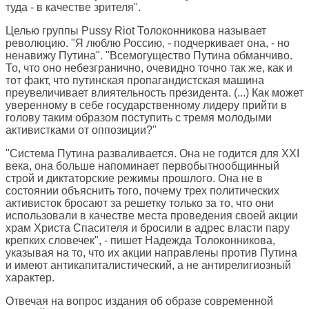
туда - в качестве зрителя".
Целью группы Pussy Riot Толоконникова называет
революцию. "Я люблю Россию, - подчеркивает она, - но
ненавижу Путина". "Всемогущество Путина обманчиво.
То, что оно небезгранично, очевидно точно так же, как и
тот факт, что путинская пропагандистская машина
преувеличивает влиятельность президента. (...) Как может
уверенному в себе государственному лидеру прийти в
голову таким образом поступить с тремя молодыми
активистками от оппозиции?"
"Система Путина разваливается. Она не годится для XXI
века, она больше напоминает первобытнообщинный
строй и диктаторские режимы прошлого. Она не в
состоянии объяснить того, почему трех политических
активисток бросают за решетку только за то, что они
использовали в качестве места проведения своей акции
храм Христа Спасителя и бросили в адрес власти пару
крепких словечек", - пишет Надежда Толоконникова,
указывая на то, что их акции направлены против Путина
и имеют антикапиталистический, а не антирелигиозный
характер.
Отвечая на вопрос издания об образе современной