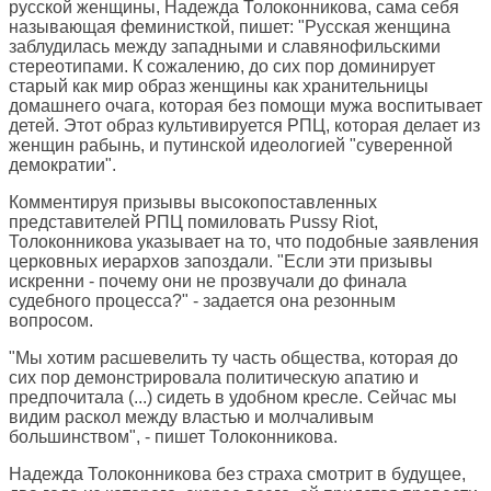
русской женщины, Надежда Толоконникова, сама себя
называющая феминисткой, пишет: "Русская женщина
заблудилась между западными и славянофильскими
стереотипами. К сожалению, до сих пор доминирует
старый как мир образ женщины как хранительницы
домашнего очага, которая без помощи мужа воспитывает
детей. Этот образ культивируется РПЦ, которая делает из
женщин рабынь, и путинской идеологией "суверенной
демократии".
Комментируя призывы высокопоставленных
представителей РПЦ помиловать Pussy Riot,
Толоконникова указывает на то, что подобные заявления
церковных иерархов запоздали. "Если эти призывы
искренни - почему они не прозвучали до финала
судебного процесса?" - задается она резонным
вопросом.
"Мы хотим расшевелить ту часть общества, которая до
сих пор демонстрировала политическую апатию и
предпочитала (...) сидеть в удобном кресле. Сейчас мы
видим раскол между властью и молчаливым
большинством", - пишет Толоконникова.
Надежда Толоконникова без страха смотрит в будущее,