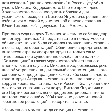
возможность "цветной революции" в России, усугубил
участь Михаила Ходорковского. В то же время дело
Ходорковского могло послужить образцом для
украинского президента Виктора Януковича, решившего
избавиться от своей единственной опасной соперницы
Юлии Тимошенко", - допускает Галя Акерман.
Приговор суда по делу Тимошенко - сам по себе шедевр,
пишет журналистка: "В предательстве в пользу России
обвиняется та, что была символом эмансипации Украины
и ее западной ориентации!". Обвинение в предательстве
интересов страны дискредитирует не только саму
Тимошенко, но и существенно ослабляет ее партию
"Батькивщина" в глазах украинского общественного
мнения. "Как и в случае с Михаилом Ходорковским, речь
шла об устранении на длительный срок потенциального
соперника и предотвращении какой-либо смены власти, -
констатирует Акерман. - Украина - столь же вопиюще
коррумпированная страна, как и Россия. Клан украинских
олигархов, сплотившихся вокруг Виктора Януковича и
его Партии регионов, ясно продемонстрировал, что не
повторит свою ошибку 2004 года и не допустит новой
"оранжевой революции", - говорится в статье.
"Но именно в момент, когда ситуация на Украине