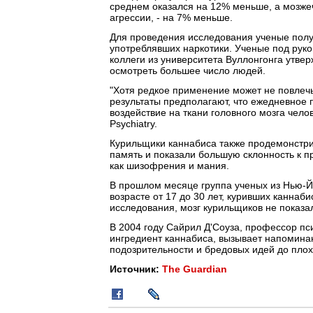
среднем оказался на 12% меньше, а мозжеч
агрессии, - на 7% меньше.
Для проведения исследования ученые получ
употреблявших наркотики. Ученые под рук
коллеги из университета Вуллонгонга утве
осмотреть большее число людей.
"Хотя редкое применение может не повлечь
результаты предполагают, что ежедневное 
воздействие на ткани головного мозга челов
Psychiatry.
Курильщики каннабиса также продемонстри
память и показали большую склонность к п
как шизофрения и мания.
В прошлом месяце группа ученых из Нью-Й
возрасте от 17 до 30 лет, куривших каннаб
исследования, мозг курильщиков не показал
В 2004 году Сайрил Д'Соуза, профессор пс
ингредиент каннабиса, вызывает напомин
подозрительности и бредовых идей до пло
Источник:
The Guardian