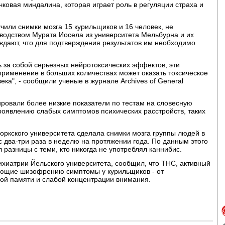
ковая миндалина, которая играет роль в регуляции страха и
или снимки мозга 15 курильщиков и 16 человек, не
оводством Мурата Иосела из университета Мельбурна и их
рждают, что для подтверждения результатов им необходимо
 за собой серьезных нейротоксических эффектов, эти
применение в больших количествах может оказать токсическое
ека", - сообщили ученые в журнале Archives of General
ровали более низкие показатели по тестам на словесную
роявлению слабых симптомов психических расстройств, таких
оркского университета сделала снимки мозга группы людей в
ис два-три раза в неделю на протяжении года. По данным этого
 разницы с теми, кто никогда не употреблял каннибис.
ихиатрии Йельского университета, сообщил, что THC, активный
ающие шизофрению симптомы у курильщиков - от
хой памяти и слабой концентрации внимания.