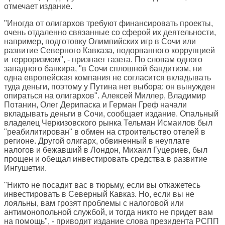
отмечает издание.
"Иногда от олигархов требуют финансировать проекты,
очень отдаленно связанные со сферой их деятельности,
например, подготовку Олимпийских игр в Сочи или
развитие Северного Кавказа, подорванного коррупцией
и терроризмом", - признает газета. По словам одного
западного банкира, "в Сочи сплошной бандитизм, ни
одна европейская компания не согласится вкладывать
туда деньги, поэтому у Путина нет выбора: он вынужден
опираться на олигархов". Алексей Миллер, Владимир
Потанин, Олег Дерипаска и Герман Греф начали
вкладывать деньги в Сочи, сообщает издание. Опальный
владелец Черкизовского рынка Тельман Исмаилов был
"реабилитирован" в обмен на строительство отелей в
регионе. Другой олигарх, обвиненный в неуплате
налогов и бежавший в Лондон, Михаил Гуцериев, был
прощен и обещал инвестировать средства в развитие
Ингушетии.
"Никто не посадит вас в тюрьму, если вы откажетесь
инвестировать в Северный Кавказ. Но, если вы не
лояльны, вам грозят проблемы с налоговой или
антимонопольной службой, и тогда никто не придет вам
на помощь", - приводит издание слова президента РСПП