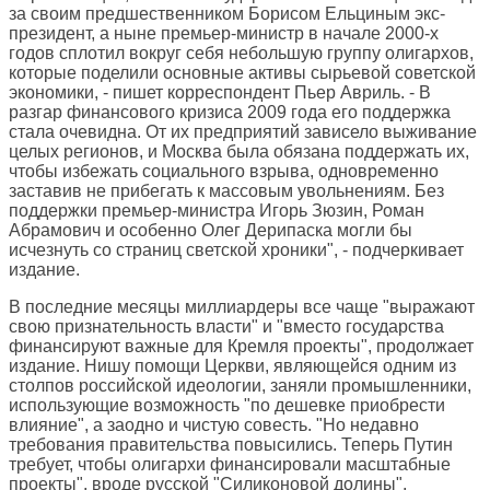
за своим предшественником Борисом Ельциным экс-
президент, а ныне премьер-министр в начале 2000-х
годов сплотил вокруг себя небольшую группу олигархов,
которые поделили основные активы сырьевой советской
экономики, - пишет корреспондент Пьер Авриль. - В
разгар финансового кризиса 2009 года его поддержка
стала очевидна. От их предприятий зависело выживание
целых регионов, и Москва была обязана поддержать их,
чтобы избежать социального взрыва, одновременно
заставив не прибегать к массовым увольнениям. Без
поддержки премьер-министра Игорь Зюзин, Роман
Абрамович и особенно Олег Дерипаска могли бы
исчезнуть со страниц светской хроники", - подчеркивает
издание.
В последние месяцы миллиардеры все чаще "выражают
свою признательность власти" и "вместо государства
финансируют важные для Кремля проекты", продолжает
издание. Нишу помощи Церкви, являющейся одним из
столпов российской идеологии, заняли промышленники,
использующие возможность "по дешевке приобрести
влияние", а заодно и чистую совесть. "Но недавно
требования правительства повысились. Теперь Путин
требует, чтобы олигархи финансировали масштабные
проекты", вроде русской "Силиконовой долины",