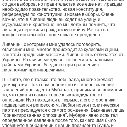
со дня выборов, но правительства все еще нет. Иракцам
необходимо правительство, новая конституция,
референдум по конституции и новые выборы. Очень
важно, что в Ливане люди выходят на улицу, и
мусульмане и христиане, но мы должны помнить, что
ливанцы пережили гражданскую войну. Раскол на
конфессиональной основе пока не преодолен.
Ливанцы, с которыми мне удалось поговорить,
объяснили мне: многое происходит за кулисами сцены,
занятой народными массами. Ливан очень отличается от
Украины. Различия между восточными и западными
районами Украины бледнеют при сравнении с
ливанскими противоречиями.
В Египте, где я только что побывала, многие желают
демократии. Пока нам непонятно истинное значение
заявлений президента Мубарака, принимая во внимание
то, что один из самых серьезных кандидатов от
оппозиции Нур находится в тюрьме, а его сторонники
подвергаются репрессиям. Любая новая политическая
партия преследуется с самого рождения. Выживает лишь
"ориентированная оппозиция". Мубарак явно испытал
определенное давление после того, как его имя было
упомянуто в обращении к нации президента Буша, и