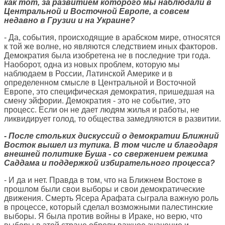
как тот, за развитием которого мы наблюдали в
Центральной и Восточной Европе, а совсем
недавно в Грузии и на Украине?
- Да, события, происходящие в арабском мире, относятся
к той же волне, но являются следствием иных факторов.
Демократия была изобретена не в последние три года.
Наоборот, одна из новых проблем, которую мы
наблюдаем в России, Латинской Америке и в
определенном смысле в Центральной и Восточной
Европе, это специфическая демократия, пришедшая на
смену эйфории. Демократия - это не событие, это
процесс. Если он не дает людям жилья и работы, не
ликвидирует голод, то общества замедляются в развитии.
- После стольких дискуссий о демократии Ближний
Восток вышел из тупика. В том числе и благодаря
внешней политике Буша - со свержением режима
Саддама и поддержкой избирательного процесса?
- И да и нет. Правда в том, что на Ближнем Востоке в
прошлом были свои выборы и свои демократические
движения. Смерть Ясера Арафата сыграла важную роль
в процессе, который сделал возможными палестинские
выборы. Я была против войны в Ираке, но верю, что