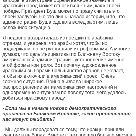
выборы в этой стране обрели важное значение и
иракский народ может относиться к ним, как к своей
победе. Президент Буш может по праву считать это
своей заслугой. Но это лишь начало истории, и то, что
администрация Буша сделала вслед за этим, лишь
осложнило ситуацию.
Я недавно возвратилась из поездки по арабским
странам, и уверена, что арабы хотят, чтобы их
поддержали, но не руководили их реформами. А многие
думают, что цель Инициативы по Ближнему Востоку
американской администрации - установление именно
этой формы контроля. Вот почему вдохновленное
иракскими выборами большинство арабов не желает,
чтобы их включили в американский проект. Очень
сложная ситуация. Война вызвала широкое
распространение антиамериканских настроений и
одновременно энтузиазм по поводу того, чего удалось
добиться иракскому народу.
- Если мы в начале нового демократического
процесса на Ближнем Востоке, какие препятствия
нас могут ожидать?
- Мы должны порадоваться тому, что иракцы приняли
участие в выборах. Вместе с тем прошло больше месяца