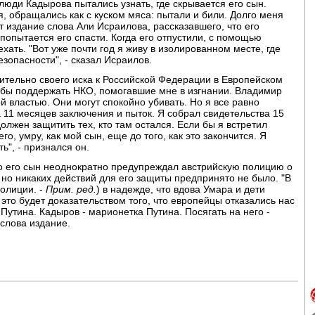
люди Кадырова пытались узнать, где скрывается его сын.
, обращались как с куском мяса: пытали и били. Долго меня
т издание слова Али Исраилова, рассказавшего, что его
попытается его спасти. Когда его отпустили, с помощью
ать. "Вот уже почти год я живу в изолированном месте, где
езопасности", - сказал Исраилов.
сительно своего иска к Российской Федерации в Европейском
тобы поддержать НКО, помогавшие мне в изгнании. Владимир
 властью. Они могут спокойно убивать. Но я все равно
 11 месяцев заключения и пыток. Я собрал свидетельства 15
олжен защитить тех, кто там остался. Если бы я встретил
его, умру, как мой сын, еще до того, как это закончится. Я
ь", - признался он.
то его сын неоднократно предупреждал австрийскую полицию о
 но никаких действий для его защиты предпринято не было. "В
полиции. -
Прим. ред.
) в надежде, что вдова Умара и дети
 это будет доказательством того, что европейцы отказались нас
Путина. Кадыров - марионетка Путина. Посягать на него -
 слова издание.