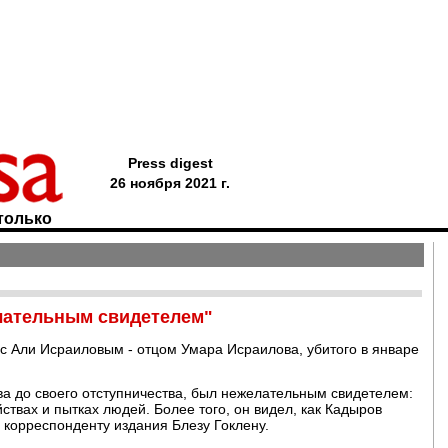
Press digest
26 ноября 2021 г.
только
лательным свидетелем"
с Али Исраиловым - отцом Умара Исраилова, убитого в январе
а до своего отступничества, был нежелательным свидетелем:
йствах и пытках людей. Более того, он видел, как Кадыров
 корреспонденту издания Блезу Гоклену.