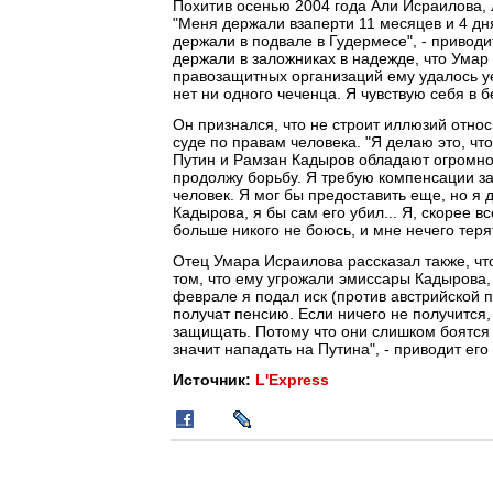
Похитив осенью 2004 года Али Исраилова, 
"Меня держали взаперти 11 месяцев и 4 дня
держали в подвале в Гудермесе", - приводи
держали в заложниках в надежде, что Умар 
правозащитных организаций ему удалось уех
нет ни одного чеченца. Я чувствую себя в б
Он признался, что не строит иллюзий отно
суде по правам человека. "Я делаю это, ч
Путин и Рамзан Кадыров обладают огромной
продолжу борьбу. Я требую компенсации за
человек. Я мог бы предоставить еще, но я д
Кадырова, я бы сам его убил... Я, скорее вс
больше никого не боюсь, и мне нечего терят
Отец Умара Исраилова рассказал также, ч
том, что ему угрожали эмиссары Кадырова,
феврале я подал иск (против австрийской 
получат пенсию. Если ничего не получится,
защищать. Потому что они слишком боятся 
значит нападать на Путина", - приводит его
Источник:
L'Express