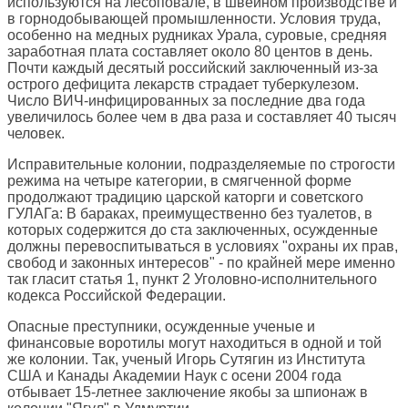
используются на лесоповале, в швейном производстве и
в горнодобывающей промышленности. Условия труда,
особенно на медных рудниках Урала, суровые, средняя
заработная плата составляет около 80 центов в день.
Почти каждый десятый российский заключенный из-за
острого дефицита лекарств страдает туберкулезом.
Число ВИЧ-инфицированных за последние два года
увеличилось более чем в два раза и составляет 40 тысяч
человек.
Исправительные колонии, подразделяемые по строгости
режима на четыре категории, в смягченной форме
продолжают традицию царской каторги и советского
ГУЛАГа: В бараках, преимущественно без туалетов, в
которых содержится до ста заключенных, осужденные
должны перевоспитываться в условиях "охраны их прав,
свобод и законных интересов" - по крайней мере именно
так гласит статья 1, пункт 2 Уголовно-исполнительного
кодекса Российской Федерации.
Опасные преступники, осужденные ученые и
финансовые воротилы могут находиться в одной и той
же колонии. Так, ученый Игорь Сутягин из Института
США и Канады Академии Наук с осени 2004 года
отбывает 15-летнее заключение якобы за шпионаж в