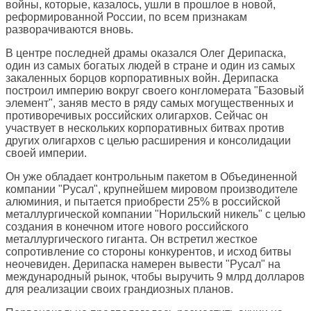
войны, которые, казалось, ушли в прошлое в новой,
реформированной России, по всем признакам
разворачиваются вновь.
В центре последней драмы оказался Олег Дерипаска,
один из самых богатых людей в стране и один из самых
закаленных борцов корпоративных войн. Дерипаска
построил империю вокруг своего конгломерата "Базовый
элемент", заняв место в ряду самых могущественных и
противоречивых российских олигархов. Сейчас он
участвует в нескольких корпоративных битвах против
других олигархов с целью расширения и консолидации
своей империи.
Он уже обладает контрольным пакетом в Объединенной
компании "Русал", крупнейшем мировом производителе
алюминия, и пытается приобрести 25% в российской
металлургической компании "Норильский никель" с целью
создания в конечном итоге нового российского
металлургического гиганта. Он встретил жесткое
сопротивление со стороны конкурентов, и исход битвы
неочевиден. Дерипаска намерен вывести "Русал" на
международный рынок, чтобы выручить 9 млрд долларов
для реализации своих грандиозных планов.