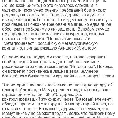
Первоначально предполагалось разместить акции на
Лондонской бирже, но это оказалось сложным, в
частности из-за ужесточения требований британских
регулирующих органов. Теперь Дерипаска думает о
выходе на рынок Гонконга. Но и здесь могут возникнуть
проблемы. В Гонконге требования мягче, но едва ли он
обеспечит необходимую ликвидность. В любом случае
ему придется потеснить своих конкурентов, которые
пытаются объединить "Норильский никель" и
"Металлоинвест", российскую металлургическую
компанию, принадлежащую Алишеру Усманову.
Он действует и на другом фронте, пытаясь сохранить
свой железный контроль над второй по величине
российской страховой компанией "Ингосстрах". Похоже,
он встретил противника в лице Питера Келлнера,
богатейшего бизнесмена и крупнейшего олигарха Чехии.
Эта история началась несколько лет назад, когда другой
олигарх, Александр Мамут, решил продать свою долю в
страховой компании - 38,5%. Дерипаска,
контролировавший эту фирму через "Базовый элемент",
обладал правом на этот крупный миноритарый пакет, но
отказался от него. Возможно, Дерипаска подумал, что
Мамут никому не сможет продать долю, что позволит ему