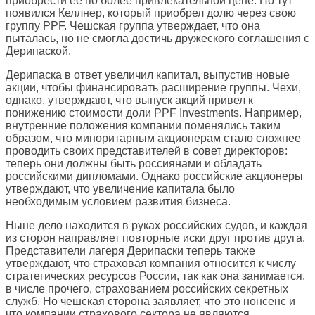
приобрести ее по более привлекательной цене. Но тут
появился Келлнер, который приобрел долю через свою
группу PPF. Чешская группа утверждает, что она
пыталась, но не смогла достичь дружеского соглашения с
Дерипаской.
Дерипаска в ответ увеличил капитал, выпустив новые
акции, чтобы финансировать расширение группы. Чехи,
однако, утверждают, что выпуск акций привел к
понижению стоимости доли PPF Investments. Например,
внутренние положения компании поменялись таким
образом, что миноритарным акционерам стало сложнее
проводить своих представителей в совет директоров:
теперь они должны быть россиянами и обладать
российскими дипломами. Однако российские акционеры
утверждают, что увеличение капитала было
необходимым условием развития бизнеса.
Ныне дело находится в руках российских судов, и каждая
из сторон направляет повторные иски друг против друга.
Представители лагеря Дерипаски теперь также
утверждают, что страховая компания относится к числу
стратегических ресурсов России, так как она занимается,
в числе прочего, страхованием российских секретных
служб. Но чешская сторона заявляет, что это нонсенс и
что компании страхового сектора не являются