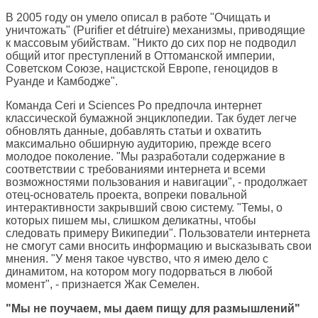
В 2005 году он умело описал в работе "Очищать и
уничтожать" (Purifier et détruire) механизмы, приводящие
к массовым убийствам. "Никто до сих пор не подводил
общий итог преступлений в Оттоманской империи,
Советском Союзе, нацистской Европе, геноцидов в
Руанде и Камбодже".
Команда Ceri и Sciences Po предпочла интернет
классической бумажной энциклопедии. Так будет легче
обновлять данные, добавлять статьи и охватить
максимально обширную аудиторию, прежде всего
молодое поколение. "Мы разработали содержание в
соответствии с требованиями интернета и всеми
возможностями пользования и навигации", - продолжает
отец-основатель проекта, вопреки повальной
интерактивности закрывший свою систему. "Темы, о
которых пишем мы, слишком деликатны, чтобы
следовать примеру Википедии". Пользователи интернета
не смогут сами вносить информацию и высказывать свои
мнения. "У меня такое чувство, что я имею дело с
динамитом, на котором могу подорваться в любой
момент", - признается Жак Семелен.
"Мы не поучаем, мы даем пищу для размышлений"