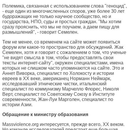
Полемика, связанная с использованием слова "геноцид",
- еще один из многочисленных споров, уже более 30 лет
будоражащих не только научное сообщество, но и
государства, НПО, суды и простых граждан. "Мы хотим
сразу прояснить, что мы не поучаем, а даем пищу для
размышлений", - говорит Семелен.
Тем не менее, со временем на сайте может появиться
форум или какое-то пространство для обсуждений. Жак
Семелен, хотя и говорит с сожалением о том, что ученые
"не видят смысла в том, чтобы предоставлять свои
тексты интернет-сайту", окружен специалистами, имена
которых не слишком часто упоминаются на сайте. Это и
Аннет Виворка, специалист по Холокосту и истории
евреев в ХХ веке, американец Норманн Неймарк,
исследовавший этнические чистки, итальянский
специалист по коммунизму Марчелло Флорес, Николя
Верт, специалист по Советскому Союзу в Институте
современности, Жан-Луи Марголен, специалист по
истории Азии.
Обращение к министру образования
Massviolence.org интересуется, прежде всего, ХХ веком.
Но команде исследователей предстоит еще большая