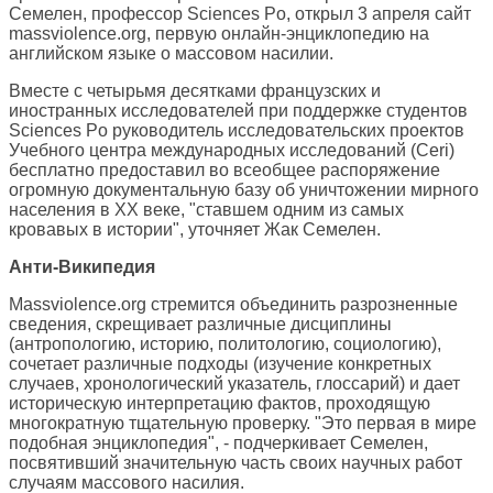
Семелен, профессор Sciences Po, открыл 3 апреля сайт
massviolence.org, первую онлайн-энциклопедию на
английском языке о массовом насилии.
Вместе с четырьмя десятками французских и
иностранных исследователей при поддержке студентов
Sciences Po руководитель исследовательских проектов
Учебного центра международных исследований (Ceri)
бесплатно предоставил во всеобщее распоряжение
огромную документальную базу об уничтожении мирного
населения в XX веке, "ставшем одним из самых
кровавых в истории", уточняет Жак Семелен.
Анти-Википедия
Massviolence.org стремится объединить разрозненные
сведения, скрещивает различные дисциплины
(антропологию, историю, политологию, социологию),
сочетает различные подходы (изучение конкретных
случаев, хронологический указатель, глоссарий) и дает
историческую интерпретацию фактов, проходящую
многократную тщательную проверку. "Это первая в мире
подобная энциклопедия", - подчеркивает Семелен,
посвятивший значительную часть своих научных работ
случаям массового насилия.