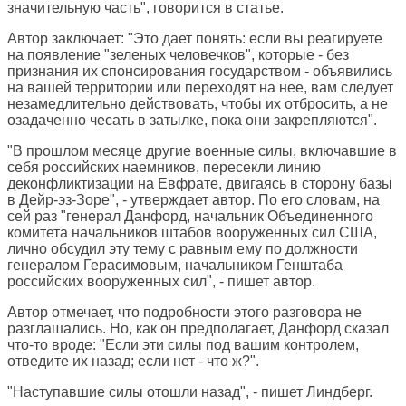
значительную часть", говорится в статье.
Автор заключает: "Это дает понять: если вы реагируете
на появление "зеленых человечков", которые - без
признания их спонсирования государством - объявились
на вашей территории или переходят на нее, вам следует
незамедлительно действовать, чтобы их отбросить, а не
озадаченно чесать в затылке, пока они закрепляются".
"В прошлом месяце другие военные силы, включавшие в
себя российских наемников, пересекли линию
деконфликтизации на Евфрате, двигаясь в сторону базы
в Дейр-эз-Зоре", - утверждает автор. По его словам, на
сей раз "генерал Данфорд, начальник Объединенного
комитета начальников штабов вооруженных сил США,
лично обсудил эту тему с равным ему по должности
генералом Герасимовым, начальником Генштаба
российских вооруженных сил", - пишет автор.
Автор отмечает, что подробности этого разговора не
разглашались. Но, как он предполагает, Данфорд сказал
что-то вроде: "Если эти силы под вашим контролем,
отведите их назад; если нет - что ж?".
"Наступавшие силы отошли назад", - пишет Линдберг.