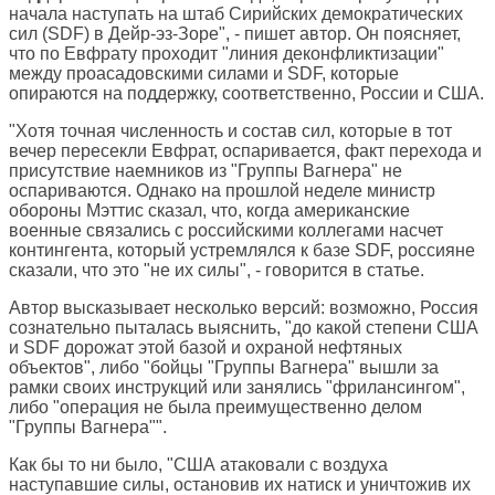
начала наступать на штаб Сирийских демократических
сил (SDF) в Дейр-эз-Зоре", - пишет автор. Он поясняет,
что по Евфрату проходит "линия деконфликтизации"
между проасадовскими силами и SDF, которые
опираются на поддержку, соответственно, России и США.
"Хотя точная численность и состав сил, которые в тот
вечер пересекли Евфрат, оспаривается, факт перехода и
присутствие наемников из "Группы Вагнера" не
оспариваются. Однако на прошлой неделе министр
обороны Мэттис сказал, что, когда американские
военные связались с российскими коллегами насчет
контингента, который устремлялся к базе SDF, россияне
сказали, что это "не их силы", - говорится в статье.
Автор высказывает несколько версий: возможно, Россия
сознательно пыталась выяснить, "до какой степени США
и SDF дорожат этой базой и охраной нефтяных
объектов", либо "бойцы "Группы Вагнера" вышли за
рамки своих инструкций или занялись "фрилансингом",
либо "операция не была преимущественно делом
"Группы Вагнера"".
Как бы то ни было, "США атаковали с воздуха
наступавшие силы, остановив их натиск и уничтожив их