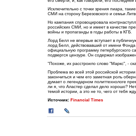
его смерти, и, как говорили, его последней
Исключительно с точки зрения пиара, такие
СМИ на сторону Березовского и семьи Литв
Но кампания спровоцировала контрнаступл
российских СМИ, но и имеет в качестве пре
войны и пропаганды в годы работы в КГБ.
Лорд Белл не впервые вступает в публичну
лорд Белл, действовавший от имени Фонда 
официальную программу петербургского са
подвергся цензуре. Он содержал изображен
"Похоже, их расстроило слово "Маркс", - ска
Проблема во всей этой российской истории в
закончиться и чем его заметная роль оберн
думает о легендарном политтехнологе пре
ли я, что Аластер сделал дело хорошо? Нет
темой истории, а это не то, чего от тебя жду
Источник:
Financial Times