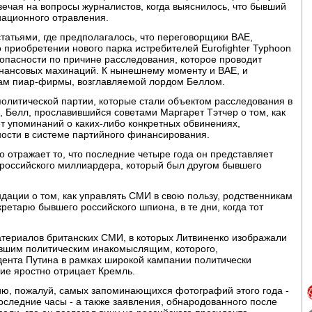
вечая на вопросы журналистов, когда выяснилось, что бывший
иационного отравления.
татьями, где предполагалось, что переговорщики BAE,
приобретении нового парка истребителей Eurofighter Typhoon
опасности по причине расследования, которое проводит
нансовых махинаций. К нынешнему моменту и BAE, и
угам пиар-фирмы, возглавляемой лордом Беллом.
олитической партии, которые стали объектом расследования в
, Белл, прославившийся советами Маргарет Тэтчер о том, как
ет упоминаний о каких-либо конкретных обвинениях,
чности в системе партийного финансирования.
о отражает то, что последние четыре года он представляет
 российского миллиардера, который был другом бывшего
ндации о том, как управлять СМИ в свою пользу, родственникам
ретарю бывшего российского шпиона, в те дни, когда тот
териалов британских СМИ, в которых Литвиненко изображали
вшим политическим инакомыслящим, которого,
дента Путина в рамках широкой кампании политически
ие яростно отрицает Кремль.
ию, пожалуй, самых запоминающихся фотографий этого года -
оследние часы - а также заявления, обнародованного после