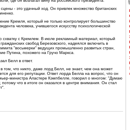
 воли, где он возлагал вину на российского президента.
 сцены - это удачный ход. Он привлек множество британских
иненко.
ение Кремля, который не только контролирует большинство
зидента человека, учившегося искусству психологической
ю схватку с Кремлем. В июле рекламный материал, который
гражданских свобод Березовского, надеялся включить в
ммита "восьмерки" ведущих промышленно развитых стран,
ие Путина, похожего на Гручо Маркса.
зал Белл в ответ.
 том, что никто, даже лорд Белл, не знает, чем она может
ется для его репутации. Ответ лорда Белла на вопрос, что он
мьер-министра Аластере Кэмпбелле, говорил о многом: "Думаю
, потому что в итоге он оказался в центре внимания. Он стал
т".