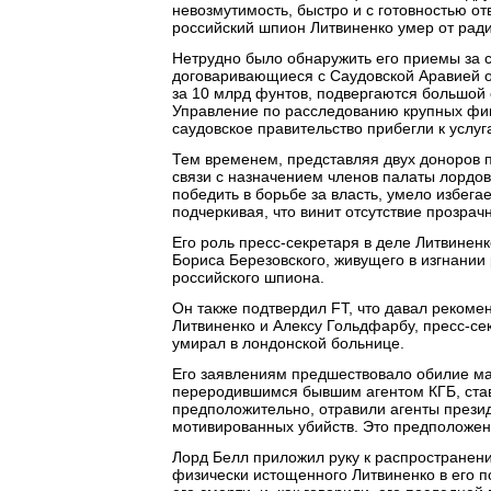
невозмутимость, быстро и с готовностью от
российский шпион Литвиненко умер от рад
Нетрудно было обнаружить его приемы за с
договаривающиеся с Саудовской Аравией о 
за 10 млрд фунтов, подвергаются большой 
Управление по расследованию крупных фи
саудовское правительство прибегли к усл
Тем временем, представляя двух доноров п
связи с назначением членов палаты лордов
победить в борьбе за власть, умело избега
подчеркивая, что винит отсутствие прозра
Его роль пресс-секретаря в деле Литвиненк
Бориса Березовского, живущего в изгнании
российского шпиона.
Он также подтвердил FT, что давал рекоме
Литвиненко и Алексу Гольдфарбу, пресс-сек
умирал в лондонской больнице.
Его заявлениям предшествовало обилие ма
переродившимся бывшим агентом КГБ, ста
предположительно, отравили агенты прези
мотивированных убийств. Это предположен
Лорд Белл приложил руку к распространен
физически истощенного Литвиненко в его п