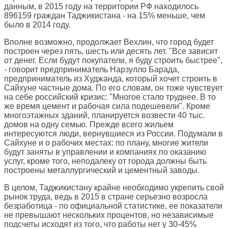
данным, в 2015 году на территории РФ находилось
896159 граждан Таджикистана - на 15% меньше, чем
было в 2014 году.
Вполне возможно, продолжает Вехлин, что город будет
построен через пять, шесть или десять лет. "Все зависит
от денег. Если будут покупатели, я буду строить быстрее",
- говорит предприниматель Нарзулло Барада,
предприниматель из Худжанда, который хочет строить в
Сайхуне частные дома. По его словам, он тоже чувствует
на себе российский кризис: "Многое стало труднее. В то
же время цемент и рабочая сила подешевели". Кроме
многоэтажных зданий, планируется возвести 40 тыс.
домов на одну семью. Прежде всего жильем
интересуются люди, вернувшиеся из России. Подумали в
Сайхуне и о рабочих местах: по плану, многие жители
будут заняты в управлении и компаниях по оказанию
услуг, кроме того, неподалеку от города должны быть
построены металлургический и цементный заводы.
В целом, Таджикистану крайне необходимо укрепить свой
рынок труда, ведь в 2015 в стране серьезно возросла
безработица - по официальной статистике, ее показатели
не превышают нескольких процентов, но независимые
подсчеты исходят из того, что работы нет у 30-45%