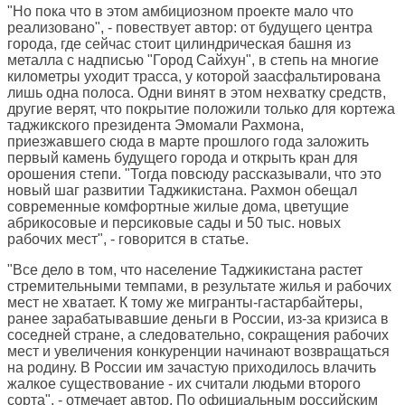
"Но пока что в этом амбициозном проекте мало что
реализовано", - повествует автор: от будущего центра
города, где сейчас стоит цилиндрическая башня из
металла с надписью "Город Сайхун", в степь на многие
километры уходит трасса, у которой заасфальтирована
лишь одна полоса. Одни винят в этом нехватку средств,
другие верят, что покрытие положили только для кортежа
таджикского президента Эмомали Рахмона,
приезжавшего сюда в марте прошлого года заложить
первый камень будущего города и открыть кран для
орошения степи. "Тогда повсюду рассказывали, что это
новый шаг развитии Таджикистана. Рахмон обещал
современные комфортные жилые дома, цветущие
абрикосовые и персиковые сады и 50 тыс. новых
рабочих мест", - говорится в статье.
"Все дело в том, что население Таджикистана растет
стремительными темпами, в результате жилья и рабочих
мест не хватает. К тому же мигранты-гастарбайтеры,
ранее зарабатывавшие деньги в России, из-за кризиса в
соседней стране, а следовательно, сокращения рабочих
мест и увеличения конкуренции начинают возвращаться
на родину. В России им зачастую приходилось влачить
жалкое существование - их считали людьми второго
сорта", - отмечает автор. По официальным российским