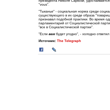
президента Николя Саркози, удостаивается 
"vous".
"Тыканье" - социальная норма среди соци
существующего в их среде образа "товари
признавал подобной практики. Во время о
парламентарий от Социалистической партии 
"все в Социалистической партии".
"Если
вам
будет угодно", - холодно ответил
Источник:
The Telegraph