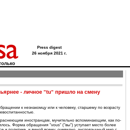
Press digest
26 ноября 2021 г.
только
ярнее - личное "tu" пришло на смену
обращении к незнакомцу или к человеку, старшему по возрасту
невоспитанностью.
краснеющим иностранцам, мучительно вспоминающим, как по-
лось. Форма обращения "vous" ("вы") уступает место более
е и политике, и виной всему, очевидно, англоязычный мир с