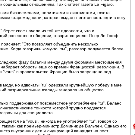
 к социальным отношениям. Так считает газета Le Figaro.
ными бизнесменами, политиками и лингвистами, газета
нимом старомодности, которая выдает неготовность идти в ногу
 берет свое начало из той же идеологии, что и
ий равенство в общении, говорит социолог Пьер Ле Гофф.
 поясняет: "Это позволяет объединить несколько
ие. Когда говоришь кому-то "ты", разговор получается более
 последнюю фазу баталии между двумя формами местоимения
я набирает обороты еще со времен Французской революции. В
я "vous" в правительстве Франции было запрещено под
в моду, но адвокаты "tu" одержали крупнейшую победу в мае
таний патриархальные взгляды генерала на общество
ьно поддерживают повсеместное употребление "tu". Баланс
 лингвистические тонкости которой трудно поддаются
розрачны для специалиста.
щается на "vous", никогда не употребляет "tu", говоря со
такими как премьер-министр Доминик де Вильпен. Однако его
истр внутренних дел и лидирующий кандидат на пост