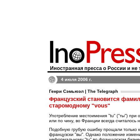
Иностранная пресса о России и не 
4 июля 2006 г.
Генри Сэмьюэл | The Telegraph
Французский становится фамиль
старомодному "vous"
Употребление местоимения "tu" ("ты") при 
или по чину, во Франции всегда считалось 
Подобную грубую ошибку прощали только 
французски "вы". Однако положение измени
неформальному "tu" во французском бизнес