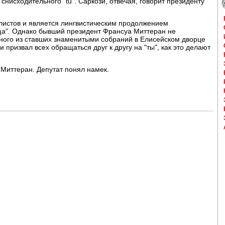
снисходительного "tu". Саркози, отвечая, говорит президенту
алистов и является лингвистическим продолжением
ща". Однако бывший президент Франсуа Миттеран не
дного из ставших знаменитыми собраний в Елисейском дворце
призвал всех обращаться друг к другу на "ты", как это делают
 Миттеран. Депутат понял намек.