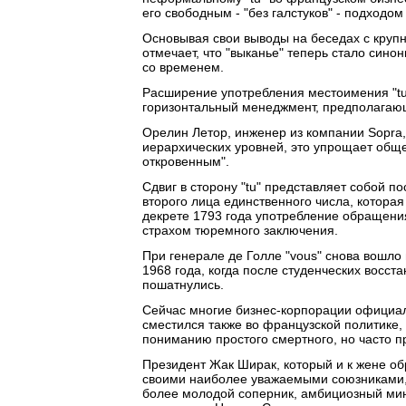
его свободным - "без галстуков" - подходом
Основывая свои выводы на беседах с круп
отмечает, что "выканье" теперь стало сино
со временем.
Расширение употребления местоимения "tu"
горизонтальный менеджмент, предполагающ
Орелин Летор, инженер из компании Sopra,
иерархических уровней, это упрощает общен
откровенным".
Сдвиг в сторону "tu" представляет собой
второго лица единственного числа, котора
декрете 1793 года употребление обращени
страхом тюремного заключения.
При генерале де Голле "vous" снова вошло 
1968 года, когда после студенческих восс
пошатнулись.
Сейчас многие бизнес-корпорации официал
сместился также во французской политике,
пониманию простого смертного, но часто п
Президент Жак Ширак, который и к жене обра
своими наиболее уважаемыми союзниками, 
более молодой соперник, амбициозный мин