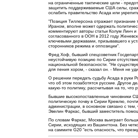
на ограниченные тактические цели - предо
защитить поддерживаемые США силы, сража
ослабить правительство Асада или укрепить
"Позиция Тиллерсона отражает признание т
Ираном, вполне может одержать политичес
комментируют авторы статьи Колум Линч и 
согласованного в ООН в 2012 году Женевс
ключевыми державами, призывавшего к уст
сторонников режима и оппозиции".
Фред Хоф, бывший спецсоветник Госдепарт
неустойчивую позицию по Сирии отсутстви
национальной безопасности. "Не существуе
для пения хором, - сказал он. - Меня не уд
О решении передать судьбу Асада в руки Ро
что об этом позаботятся русские. Другое д
какую-то политику, рассчитывая на то, что 
Бывшие высокопоставленные чиновники СШ
политическую почву в Сирии Кремлю, почти
администрации, в основном связано с тем, 
Эвелин Фаркас, бывший заместитель помо
По словам Фаркас, Москва выиграет больш
Сирии, исходящих из Вашингтона. Без четк
на саммите G20 "есть опасность, что прези