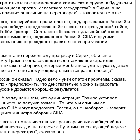
твратить атаки с применением химического оружия в будущем и
ющиеся против "Исламского государства"* в Сирии, а не
 влияние оппозиции на переговорах", - говорится в статье.
ого, что сирийское правительство, поддерживаемое Россией и
кую победу в продолжающейся шесть лет гражданской войне, -
Робби Грэмер. - Она также обозначает дальнейший отход от
кого коммюнике, подписанного Россией, США и другими
ановлению переходного правительства при участии
амента по переходному процессу в Сирии, объясняет
ем у Трампа согласованной всеобъемлющей стратегии
т никакого сборника, который мог бы послужить руководством
ивляет, что по этому вопросу слышится разноголосица".
ссии он сказал: "Одно дело - уйти от этой проблемы, сказав,
ело - предположить, что действительно можно выработать
русские добьются хороших результатов".
А возмущены тем, что администрация Трампа уступает
 ничего не получив взамен. "То, что мы слышим от
что США могут предложить России, а не наоборот", - говорит
щника министра обороны США.
е всего от многочисленных противоречивых сообщений по
ой повестки дня на встрече с Путиным на следующей неделе
дента перехитрят", сказала она.