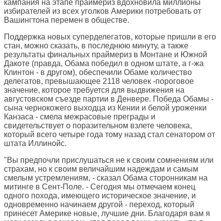
кампания на этапе праймериз вдохновила миллионы
избирателей из всех уголков Америки потребовать от
Вашингтона перемен в обществе.
Поддержка новых суперделегатов, которые пришли в его
стан, можно сказать, в последнюю минуту, а также
результаты финальных праймериз в Монтане и Южной
Дакоте (правда, Обама победил в одном штате, а г-жа
Клинтон - в другом), обеспечили Обаме количество
делегатов, превышающее 2118 человек -пороговое
значение, которое требуется для выдвижения на
августовском съезде партии в Денвере. Победа Обамы -
сына чернокожего выходца из Кении и белой уроженки
Канзаса - смела межрасовые преграды и
свидетельствует о поразительном взлете человека,
который всего четыре года тому назад стал сенатором от
штата Иллинойс.
"Вы предпочли прислушаться не к своим сомнениям или
страхам, но к своим величайшим надеждам и самым
смелым устремлениям, - сказал Обама сторонникам на
митинге в Сент-Поле. - Сегодня мы отмечаем конец
одного похода, имеющего историческое значение, и
одновременно начинаем другой - переход, который
принесет Америке новые, лучшие дни. Благодаря вам я