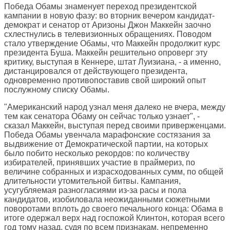
Победа Обамы знаменует переход президентской
кампании в новую фазу: во вторник вечером кандидат-
демократ и сенатор от Аризоны Джон Маккейн заочно
схлестнулись в телевизионных обращениях. Поводом
стало утверждение Обамы, что Маккейн продолжит курс
президента Буша. Маккейн решительно опроверг эту
критику, выступая в Кеннере, штат Луизиана, - а именно,
дистанцировался от действующего президента,
одновременно противопоставив свой широкий опыт
послужному списку Обамы.
"Американский народ узнал меня далеко не вчера, между
тем как сенатора Обаму он сейчас только узнает", -
сказал Маккейн, выступая перед своими приверженцами.
Победа Обамы увенчала марафонские состязания за
выдвижение от Демократической партии, на которых
было побито несколько рекордов: по количеству
избирателей, принявших участие в праймериз, по
величине собранных и израсходованных сумм, по общей
длительности утомительной битвы. Кампания,
усугубляемая разногласиями из-за расы и пола
кандидатов, изобиловала неожиданными сюжетными
поворотами вплоть до своего печального конца: Обама в
итоге одержал верх над госпожой Клинтон, которая всего
год тому назад, судя по всем признакам, непременно