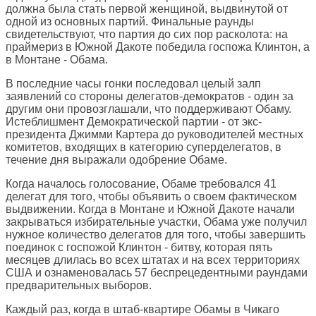
должна была стать первой женщиной, выдвинутой от
одной из основных партий. Финальные раунды
свидетельствуют, что партия до сих пор расколота: на
праймериз в Южной Дакоте победила госпожа Клинтон, а
в Монтане - Обама.
В последние часы гонки последовал целый залп
заявлений со стороны делегатов-демократов - один за
другим они провозглашали, что поддерживают Обаму.
Истеблишмент Демократической партии - от экс-
президента Джимми Картера до руководителей местных
комитетов, входящих в категорию суперделегатов, в
течение дня выражали одобрение Обаме.
Когда началось голосование, Обаме требовался 41
делегат для того, чтобы объявить о своем фактическом
выдвижении. Когда в Монтане и Южной Дакоте начали
закрываться избирательные участки, Обама уже получил
нужное количество делегатов для того, чтобы завершить
поединок с госпожой Клинтон - битву, которая пять
месяцев длилась во всех штатах и на всех территориях
США и ознаменовалась 57 беспрецедентными раундами
предварительных выборов.
Каждый раз, когда в штаб-квартире Обамы в Чикаго