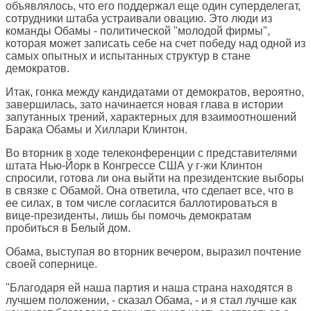
объявлялось, что его поддержал еще один суперделегат,
сотрудники штаба устраивали овацию. Это люди из
команды Обамы - политической "молодой фирмы",
которая может записать себе на счет победу над одной из
самых опытных и испытанных структур в стане
демократов.
Итак, гонка между кандидатами от демократов, вероятно,
завершилась, зато начинается новая глава в истории
запутанных трений, характерных для взаимоотношений
Барака Обамы и Хиллари Клинтон.
Во вторник в ходе телеконференции с представителями
штата Нью-Йорк в Конгрессе США у г-жи Клинтон
спросили, готова ли она выйти на президентские выборы
в связке с Обамой. Она ответила, что сделает все, что в
ее силах, в том числе согласится баллотироваться в
вице-президенты, лишь бы помочь демократам
пробиться в Белый дом.
Обама, выступая во вторник вечером, выразил почтение
своей сопернице.
"Благодаря ей наша партия и наша страна находятся в
лучшем положении, - сказал Обама, - и я стал лучше как