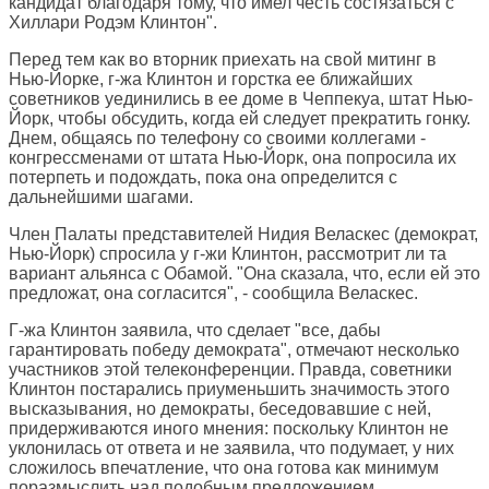
кандидат благодаря тому, что имел честь состязаться с
Хиллари Родэм Клинтон".
Перед тем как во вторник приехать на свой митинг в
Нью-Йорке, г-жа Клинтон и горстка ее ближайших
советников уединились в ее доме в Чеппекуа, штат Нью-
Йорк, чтобы обсудить, когда ей следует прекратить гонку.
Днем, общаясь по телефону со своими коллегами -
конгрессменами от штата Нью-Йорк, она попросила их
потерпеть и подождать, пока она определится с
дальнейшими шагами.
Член Палаты представителей Нидия Веласкес (демократ,
Нью-Йорк) спросила у г-жи Клинтон, рассмотрит ли та
вариант альянса с Обамой. "Она сказала, что, если ей это
предложат, она согласится", - сообщила Веласкес.
Г-жа Клинтон заявила, что сделает "все, дабы
гарантировать победу демократа", отмечают несколько
участников этой телеконференции. Правда, советники
Клинтон постарались приуменьшить значимость этого
высказывания, но демократы, беседовавшие с ней,
придерживаются иного мнения: поскольку Клинтон не
уклонилась от ответа и не заявила, что подумает, у них
сложилось впечатление, что она готова как минимум
поразмыслить над подобным предложением.