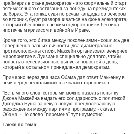
праймериз в стане демократов - это формальный старт
пятимесячного состязания за победу на президентских
выборах. Эта гонка, судя по речам кандидатов вечером
во вторник, будет разворачиваться на фоне электората,
который обеспокоен резким подорожанием бензина,
ипотечным кризисом и войной в Ираке.
Кроме того, это битва между поколениями - сошлись две
совершенно разных личности, два диаметрально
противоположны стиля. Маккейн организовал вечернее
мероприятие в Луизиане специально для того, чтобы
попасть в телевизионные выпуски новостей в день,
который в остальном принадлежал демократам.
Примерно через два часа Обама дал ответ Маккейну в
речи перед несколькими тысячами сторонников.
"Есть много слов, которыми можно назвать попытку
Джона Маккейна выдать его солидарность с политикой
Джорджа Буша за некую новую, преодолевающую
расхождения между партиями программу, - сказал
Обама. - Но слово "перемена" тут неуместно".
Также по теме: