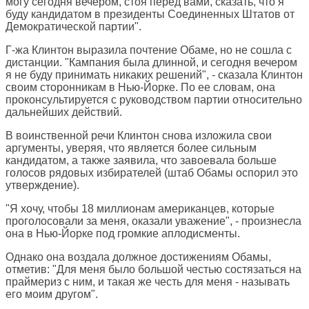
могу сегодня вечером, стоя перед вами, сказать, что я
буду кандидатом в президенты Соединенных Штатов от
Демократической партии".
Г-жа Клинтон выразила почтение Обаме, но не сошла с
дистанции. "Кампания была длинной, и сегодня вечером
я не буду принимать никаких решений", - сказала Клинтон
своим сторонникам в Нью-Йорке. По ее словам, она
проконсультируется с руководством партии относительно
дальнейших действий.
В воинственной речи Клинтон снова изложила свои
аргументы, уверяя, что является более сильным
кандидатом, а также заявила, что завоевала больше
голосов рядовых избирателей (штаб Обамы оспорил это
утверждение).
"Я хочу, чтобы 18 миллионам американцев, которые
проголосовали за меня, оказали уважение", - произнесла
она в Нью-Йорке под громкие аплодисменты.
Однако она воздала должное достижениям Обамы,
отметив: "Для меня было большой честью состязаться на
праймериз с ним, и такая же честь для меня - называть
его моим другом".