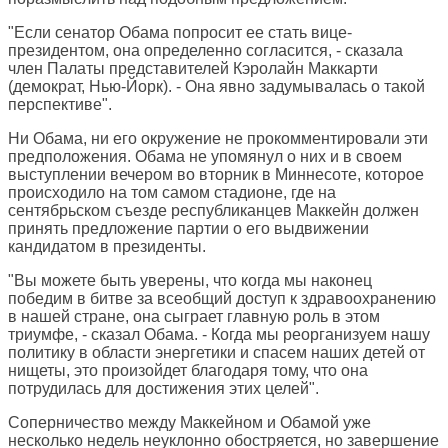
"Если сенатор Обама попросит ее стать вице-
президентом, она определенно согласится, - сказала
член Палаты представителей Кэролайн Маккарти
(демократ, Нью-Йорк). - Она явно задумывалась о такой
перспективе".
Ни Обама, ни его окружение не прокомментировали эти
предположения. Обама не упомянул о них и в своем
выступлении вечером во вторник в Миннесоте, которое
происходило на том самом стадионе, где на
сентябрьском съезде республиканцев Маккейн должен
принять предложение партии о его выдвижении
кандидатом в президенты.
"Вы можете быть уверены, что когда мы наконец
победим в битве за всеобщий доступ к здравоохранению
в нашей стране, она сыграет главную роль в этом
триумфе, - сказал Обама. - Когда мы реорганизуем нашу
политику в области энергетики и спасем наших детей от
нищеты, это произойдет благодаря тому, что она
потрудилась для достижения этих целей".
Соперничество между Маккейном и Обамой уже
несколько недель неуклонно обостряется, но завершение