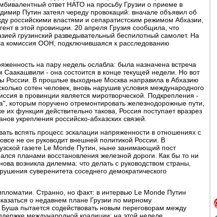
амбивалентный ответ НАТО на просьбу Грузии о приеме в
адимир Путин затеял череду провокаций: вначале объявил об
ду российскими властями и сепаратистским режимом Абхазии,
гент в этой провинции. 20 апреля Грузия сообщила, что
азией грузинский разведывательный беспилотный самолет. На
ла комиссия ООН, подключившаяся к расследованию
яженность на пару недель ослабла: была назначена встреча
Саакашвили - она состоится в конце текущей недели. Но вот
ы России. В прошлые выходные Москва направила в Абхазию
колько сотен человек, вновь нарушив условия международного
миссия в провинции является миротворческой. Подкрепления -
ка", которым поручено отремонтировать железнодорожные пути,
 их функция действительно такова, Россия поступает вразрез
анов укрепления российско-абхазских связей.
вать вспять процесс эскалации напряженности в отношениях с
вовсе не он руководит внешней политикой России. В
узской газете Le Monde Путин, ныне занимающий пост
мался планами восстановления железной дороги. Как бы то ни
ова возникла дилемма: что делать с руководством страны,
арушения суверенитета соседнего демократического
ипломатии. Странно, но факт: в интервью Le Monde Путин
казаться о недавнем плане Грузии по мирному
 Буша пытается содействовать новым переговорам между
оддержке международной коалиции; на этой неделе