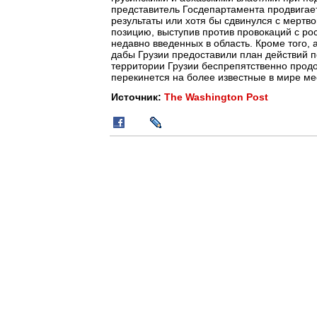
представитель Госдепартамента продвигает 
результаты или хотя бы сдвинулся с мертв
позицию, выступив против провокаций с ро
недавно введенных в область. Кроме того
дабы Грузии предоставили план действий п
территории Грузии беспрепятственно продо
перекинется на более известные в мире ме
Источник:
The Washington Post