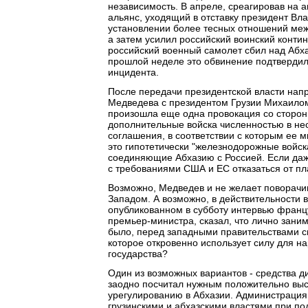
независимость. В апреле, среагировав на 
альянс, уходящий в отставку президент Вл
установлении более тесных отношений меж
а затем усилил российский воинский контин
российский военный самолет сбил над Абх
прошлой неделе это обвинение подтверди
инцидента.
После передачи президентской власти напр
Медведева с президентом Грузии Михаилом 
произошла еще одна провокация со сторон
дополнительные войска численностью в нес
соглашения, в соответствии с которым ее 
это гипотетически "железнодорожные войс
соединяющие Абхазию с Россией. Если даже
с требованиями США и ЕС отказаться от пл
Возможно, Медведев и не желает поворачи
Западом. А возможно, в действительности 
опубликованном в субботу интервью франц
премьер-министра, сказал, что лично зани
было, перед западными правительствами сн
которое откровенно использует силу для н
государства?
Один из возможных вариантов - средства д
заодно посчитал нужным положительно выс
урегулированию в Абхазии. Администрация
грузинскими и абхазскими властями при п