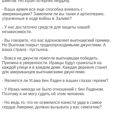
шиитов. Но Иран потерпел неудачу.
- Ваша армия все еще способна воевать с
американцами? Заменили ли вы танки и артиллерию,
утраченные в ходе войны в Заливе?
- У нас достаточно средств для защиты нашей
независимости.
- Вы говорите, что вас вдохновляет вьетнамский пример.
Но Вьетнам покрыт труднопроходимыми джунглями. А
ваша страна - пустынна.
- Вовсе не джунгли помогли вьетнамцам победить.
Причина в уверенности. Иракцы будут сражаться на
каждой улице и в каждом доме. Каждая деревня станет
для американцев вьетнамскими джунглями.
- Является ли Усама бен Ладен в ваших глазах героем?
- У Ирака никогда не было отношений с бен Ладеном.
Поэтому я не могу судить об этом человеке.
- Но ведь то, что он осмелился нанести удар в самое
сердце Америки, должно вызывать у вас симпатию?