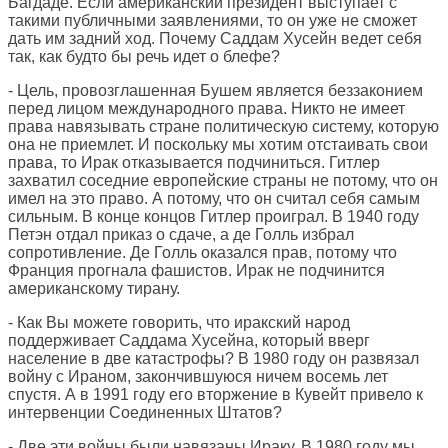
Багдаде. Если американский президент выступает с
такими публичными заявлениями, то он уже не сможет
дать им задний ход. Почему Саддам Хусейн ведет себя
так, как будто бы речь идет о блефе?
- Цель, провозглашенная Бушем является беззаконием
перед лицом международного права. Никто не имеет
права навязывать стране политическую систему, которую
она не приемлет. И поскольку мы хотим отстаивать свои
права, то Ирак отказывается подчиниться. Гитлер
захватил соседние европейские страны не потому, что он
имел на это право. А потому, что он считал себя самым
сильным. В конце концов Гитлер проиграл. В 1940 году
Петэн отдал приказ о сдаче, а де Голль избрал
сопротивление. Де Голль оказался прав, потому что
Франция прогнала фашистов. Ирак не подчинится
американскому тирану.
- Как Вы можете говорить, что иракский народ
поддерживает Саддама Хусейна, который вверг
население в две катастрофы? В 1980 году он развязал
войну с Ираном, закончившуюся ничем восемь лет
спустя. А в 1991 году его вторжение в Кувейт привело к
интервенции Соединенных Штатов?
- Две эти войны были навязаны Ираку. В 1980 году мы