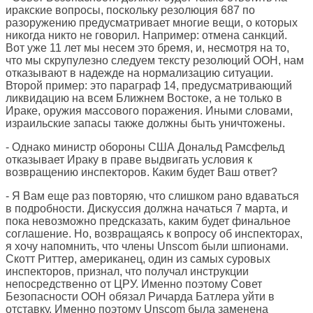
иракские вопросы, поскольку резолюция 687 по
разоружению предусматривает многие вещи, о которых
никогда никто не говорил. Например: отмена санкций.
Вот уже 11 лет мы несем это бремя, и, несмотря на то,
что мы скрупулезно следуем тексту резолюций ООН, нам
отказывают в надежде на нормализацию ситуации.
Второй пример: это параграф 14, предусматривающий
ликвидацию на всем Ближнем Востоке, а не только в
Ираке, оружия массового поражения. Иными словами,
израильские запасы также должны быть уничтожены.
- Однако министр обороны США Дональд Рамсфельд
отказывает Ираку в праве выдвигать условия к
возвращению инспекторов. Каким будет Ваш ответ?
- Я Вам еще раз повторяю, что слишком рано вдаваться
в подробности. Дискуссия должна начаться 7 марта, и
пока невозможно предсказать, каким будет финальное
соглашение. Но, возвращаясь к вопросу об инспекторах,
я хочу напомнить, что члены Unscom были шпионами.
Скотт Риттер, американец, один из самых суровых
инспекторов, признал, что получал инструкции
непосредственно от ЦРУ. Именно поэтому Совет
Безопасности ООН обязал Ричарда Батлера уйти в
отставку. Именно поэтому Unscom была заменена