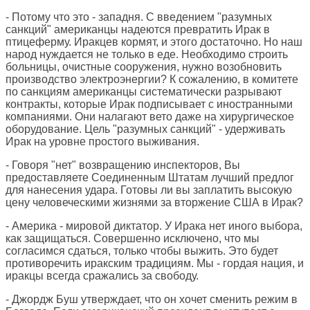
- Потому что это - западня. С введением "разумных
санкций" американцы надеются превратить Ирак в
птицеферму. Иракцев кормят, и этого достаточно. Но наш
народ нуждается не только в еде. Необходимо строить
больницы, очистные сооружения, нужно возобновить
производство электроэнергии? К сожалению, в комитете
по санкциям американцы систематически разрывают
контракты, которые Ирак подписывает с иностранными
компаниями. Они налагают вето даже на хирургическое
оборудование. Цель "разумных санкций" - удерживать
Ирак на уровне простого выживания.
- Говоря "нет" возвращению инспекторов, Вы
предоставляете Соединенным Штатам лучший предлог
для нанесения удара. Готовы ли вы заплатить высокую
цену человеческими жизнями за вторжение США в Ирак?
- Америка - мировой диктатор. У Ирака нет иного выбора,
как защищаться. Совершенно исключено, что мы
согласимся сдаться, только чтобы выжить. Это будет
противоречить иракским традициям. Мы - гордая нация, и
иракцы всегда сражались за свободу.
- Джордж Буш утверждает, что он хочет сменить режим в