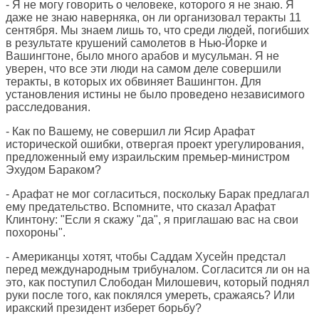
- Я не могу говорить о человеке, которого я не знаю. Я
даже не знаю наверняка, он ли организовал теракты 11
сентября. Мы знаем лишь то, что среди людей, погибших
в результате крушений самолетов в Нью-Йорке и
Вашингтоне, было много арабов и мусульман. Я не
уверен, что все эти люди на самом деле совершили
теракты, в которых их обвиняет Вашингтон. Для
установления истины не было проведено независимого
расследования.
- Как по Вашему, не совершил ли Ясир Арафат
исторической ошибки, отвергая проект урегулирования,
предложенный ему израильским премьер-министром
Эхудом Бараком?
- Арафат не мог согласиться, поскольку Барак предлагал
ему предательство. Вспомните, что сказал Арафат
Клинтону: "Если я скажу "да", я приглашаю вас на свои
похороны".
- Американцы хотят, чтобы Саддам Хусейн предстал
перед международным трибуналом. Согласится ли он на
это, как поступил Слободан Милошевич, который поднял
руки после того, как поклялся умереть, сражаясь? Или
иракский президент изберет борьбу?