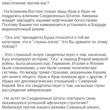
ожесточение против вас?
- На Ближнем Востоке только лишь Ирак и Иран не
поддались влиянию Соединенных Штатов. Америка
жаждет завладеть нашими нефтяными богатствами.
Поэтому Вашингтон намеревается установить в Багдаде
марионеточный режим.
- "Ось зла" президента Буша относится к той же
категории, что и "страны-изгои". Что Вы думаете по этому
поводу?
- Этот странный лозунг свидетельствует о том, насколько
Буш игнорирует историю. "Ось" в период Второй мировой
войны, была реальностью. Германия, Италия и Япония
были союзниками, у них были схожие политические
системы. Но между тремя странами, указанными Бушем,
нет ничего общего. Ирак и Иран воевали друг с другом. У
Ирака нет дипломатических отношений с Северной
Кореей. Все это свидетельствует о том, насколько глупы
рассуждения американцев.
- Не хотят ли Соединенные Штаты повторить свою
оказавшуюся успешной афганскую стратегию?
Мобилизуя против вашего режима Северный альянс,