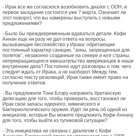
- Ирак все же согласился возобновить диалог с ООН, и
первое заседание состоится уже 7 марта. Означает ли
этот поворот, что вы намерены выступить с новыми
предложениями?
- Было бы преждевременным вдаваться детали. Кофи
Аннан еще ни разу не дал ответа на вопросы,
вызывающие беспокойство у Ирака: обретающие
постоянный характер санкции, "зоны, запрещенные для
полетов", незаконно созданные на севере и юге страны,
непрекращающееся вмешательство американцев в наши
внутренние дела? Постоянно идут разговоры о том, чего
следует ждать от Ирака, а не наоборот. Между тем,
согласно тексту резолюций, Ирак также имеет право на
получение ответов.
- Вы предложили Тони Блэру направить британскую
делегацию для того, чтобы проверить, восстановил ли
Ирак свои запасы ядерного, химического и
бактериологического оружия. Идет ли речь об одной из
инициатив, которые Вы можете предложить Кофи Аннану
для того, чтобы выйти из тупиковой ситуации?
- Эта инициатива не связана с диалогом с Кофи