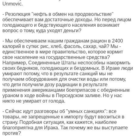
Unmovic.
- Резолюция "нефть в обмен на продовольствие"
обеспечивает вам достаточные доходы. Но перед лицом
голодающего и бедствующего населения возникает
вопрос о тому, куда уходят деньги?
- Мы обеспечиваем нашим гражданам рацион в 2400
калорий в сутки: рис, хлеб, фасоль, сахар, чай? Мы -
единственное в мире правительство, которое кормит
свое население на государственные средства?
Например, Соединенные Штаты неспособны накормить
своих бедняков, голодающих и бездомных. В Ираке люди
умирают потому, что в результате санкций мы не
получаем оборудования для очистки воды или потому,
что дети получили дозу радиации в результате
применения американцами боеприпасов с обедненным
ураном в ходе войны в Персидском заливе. Но у нас
никто не умирает от голода.
- Сейчас идут разговоры об "умных санкциях": все
товары, не запрещенные к импорту будут ввозиться в
страну. Подобная ситуация, как кажется, наиболее
благоприятна для Ирака. Так почему же вы выступаете
против?