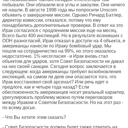
побывали. Они облазили все углы и закоулки. Они ничего
не нашли. В августе 1998 года мы попросили Unscom
объявить о завершении миссии. Однако Ричард Батлер,
директор комиссии, отказался, потому что ему
понадобились дополнительные проверки. В ответ на это
Ирак согласился с продлением миссии еще на месяц.
Всего было 400 инспекций. Но в результате возникших с
ООН разногласий, Ирак отказал в доступе на 4 объекта, и
американцы нанесли по Ираку бомбовый удар. Мы
пошли на сотрудничество на 99%, но этого оказалось
недостаточно. 1% несогласия - и Ирак вновь стал
объектом для ударов, хотя Совет Безопасности не давал
на них своей санкции. Сегодня вопрос заключается в
следующем: когда американцы требуют возобновления
инспекций, на самом ли деле они опасаются того, что
Ирак восстановил свой арсенал? Или речь идет о
предлоге, как и четыре года назад? Если
обеспокоенность американцев носит реальный характер,
урегулировать проблему можно путем переговоров
между Ираком и Советом Безопасности. Но на этот раз -
по всему досье.
- Что Вы хотите этим сказать?
- Совет Безопасности должен будет также ответить на