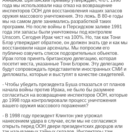
Аннаном. Британский премьер утверждает, что с 1998
года мы использовали наш отказ на возвращение
инспекторов ООН для восстановления наших запасов
оружия массового уничтожения. Это ложь. В 80-е годы
мы на самом деле занимались разработкой таких
программ. Но после войны в Персидском заливе 1991
года эти запасы были уничтожены под контролем
Unscom. Сегодня Ирак чист на 100%. Но, так как Тони
Блэр утверждает обратное, он должен знать где и как мы
восстановили наши арсеналы. Мы попросим его
публично озвучить список подозрительных объектов.
Ирак готов принять британскую делегацию, которая
посетит места, указанные Тони Блэром. Эту делегацию
будут сопровождать представители иностранных СМИ и
дипломаты, которые и выступят в качестве свидетелей.
- Чтобы убедить президента Буша отказаться от планов
начала войны против Ирака, не было бы разумнее
согласиться на возвращение инспекторов ООН, которые
до 1998 года контролировали процесс уничтожения
вашего оружия массового поражения?
- В 1998 году президент Клинтон уже угрожал
нанесением удара в случае, если мы не согласимся
открыть перед ООН двери президентских дворцов или
так называемых тайных складов. Инспекторы там