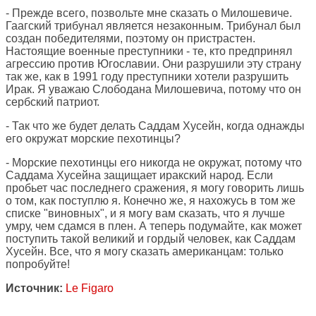
- Прежде всего, позвольте мне сказать о Милошевиче.
Гаагский трибунал является незаконным. Трибунал был
создан победителями, поэтому он пристрастен.
Настоящие военные преступники - те, кто предпринял
агрессию против Югославии. Они разрушили эту страну
так же, как в 1991 году преступники хотели разрушить
Ирак. Я уважаю Слободана Милошевича, потому что он
сербский патриот.
- Так что же будет делать Саддам Хусейн, когда однажды
его окружат морские пехотинцы?
- Морские пехотинцы его никогда не окружат, потому что
Саддама Хусейна защищает иракский народ. Если
пробьет час последнего сражения, я могу говорить лишь
о том, как поступлю я. Конечно же, я нахожусь в том же
списке "виновных", и я могу вам сказать, что я лучше
умру, чем сдамся в плен. А теперь подумайте, как может
поступить такой великий и гордый человек, как Саддам
Хусейн. Все, что я могу сказать американцам: только
попробуйте!
Источник:
Le Figaro