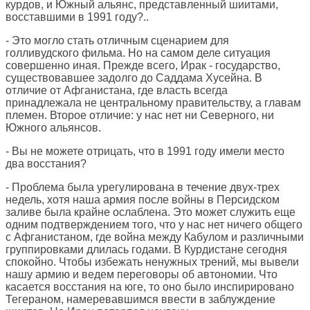
курдов, и Южный альянс, представленный шиитами,
восставшими в 1991 году?..
- Это могло стать отличным сценарием для
голливудского фильма. Но на самом деле ситуация
совершенно иная. Прежде всего, Ирак - государство,
существовавшее задолго до Саддама Хусейна. В
отличие от Афганистана, где власть всегда
принадлежала не центральному правительству, а главам
племен. Второе отличие: у нас нет ни Северного, ни
Южного альянсов.
- Вы не можете отрицать, что в 1991 году имели место
два восстания?
- Проблема была урегулирована в течение двух-трех
недель, хотя наша армия после войны в Персидском
заливе была крайне ослаблена. Это может служить еще
одним подтверждением того, что у нас нет ничего общего
с Афганистаном, где война между Кабулом и различными
группировками длилась годами. В Курдистане сегодня
спокойно. Чтобы избежать ненужных трений, мы вывели
нашу армию и ведем переговоры об автономии. Что
касается восстания на юге, то оно было инспирировано
Тегераном, намеревавшимся ввести в заблуждение