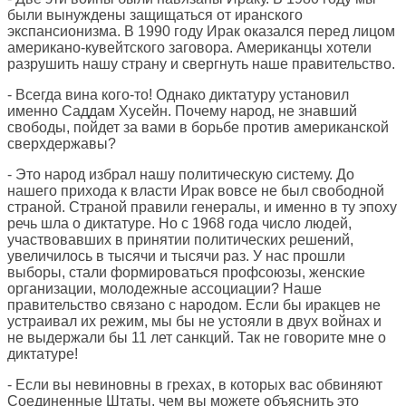
были вынуждены защищаться от иранского
экспансионизма. В 1990 году Ирак оказался перед лицом
американо-кувейтского заговора. Американцы хотели
разрушить нашу страну и свергнуть наше правительство.
- Всегда вина кого-то! Однако диктатуру установил
именно Саддам Хусейн. Почему народ, не знавший
свободы, пойдет за вами в борьбе против американской
сверхдержавы?
- Это народ избрал нашу политическую систему. До
нашего прихода к власти Ирак вовсе не был свободной
страной. Страной правили генералы, и именно в ту эпоху
речь шла о диктатуре. Но с 1968 года число людей,
участвовавших в принятии политических решений,
увеличилось в тысячи и тысячи раз. У нас прошли
выборы, стали формироваться профсоюзы, женские
организации, молодежные ассоциации? Наше
правительство связано с народом. Если бы иракцев не
устраивал их режим, мы бы не устояли в двух войнах и
не выдержали бы 11 лет санкций. Так не говорите мне о
диктатуре!
- Если вы невиновны в грехах, в которых вас обвиняют
Соединенные Штаты, чем вы можете объяснить это