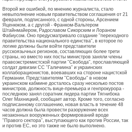
Второй же ошибкой, по мнению журналиста, стало
невыполнение новым правительством соглашения от 21
февраля, подписанного, с одной стороны, Арсением
Яценюком, а с другой - Франком-Вальтером
Штайнмайером, Радославом Сикорским и Лораном
Фабиусом. Оно предусматривало создание "переходного
правительства национального единства", в которое по
логике должны были войти представители
русскоязычных регионов, составляющих более трети
страны, но вместо них посты министров заняли члены
правоэкстремистской партии "Свобода", прославляющей
солдат дивизии СС "Галичиина" и украинских
коллаборационистов, воевавших на стороне нацистской
Германии. Представителям "Свободы" в новом
украинском кабмине досталось сразу несколько постов
министров, должность вице-премьера и генпрокурора -
последнюю занял соратник лидера партии Тягнибока
Олег Махницкий, сообщает автор. Кроме того, согласно
подписанному соглашению, новая власть в течение 48
часов должна была провести разоружение всех
незаконных вооруженных формирований вроде
"Правого сектора", выступающего как против России, так
и против ЕС, но это также не было выполнено.