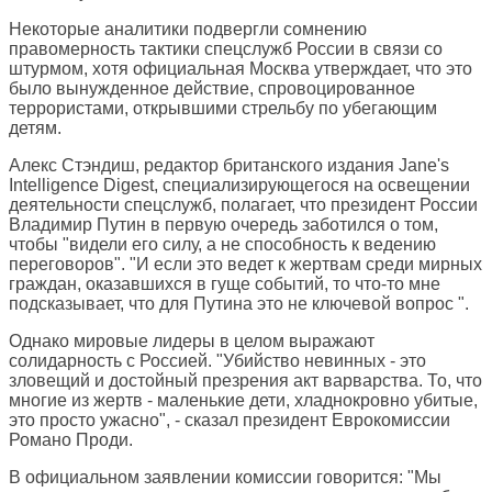
Некоторые аналитики подвергли сомнению
правомерность тактики спецслужб России в связи со
штурмом, хотя официальная Москва утверждает, что это
было вынужденное действие, спровоцированное
террористами, открывшими стрельбу по убегающим
детям.
Алекс Стэндиш, редактор британского издания Jane's
Intelligence Digest, специализирующегося на освещении
деятельности спецслужб, полагает, что президент России
Владимир Путин в первую очередь заботился о том,
чтобы "видели его силу, а не способность к ведению
переговоров". "И если это ведет к жертвам среди мирных
граждан, оказавшихся в гуще событий, то что-то мне
подсказывает, что для Путина это не ключевой вопрос ".
Однако мировые лидеры в целом выражают
солидарность с Россией. "Убийство невинных - это
зловещий и достойный презрения акт варварства. То, что
многие из жертв - маленькие дети, хладнокровно убитые,
это просто ужасно", - сказал президент Еврокомиссии
Романо Проди.
В официальном заявлении комиссии говорится: "Мы