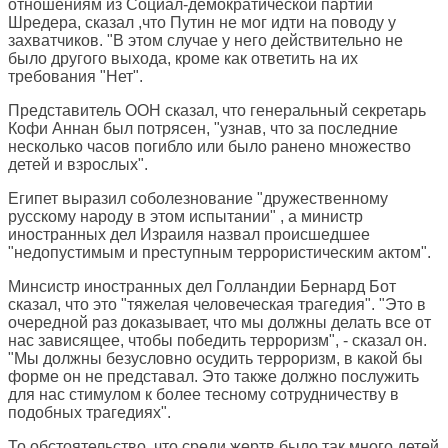
отношениям из Социал-демократической партии
Шредера, сказал ,что Путин не мог идти на поводу у
захватчиков. "В этом случае у него действительно не
было другого выхода, кроме как ответить на их
требования "Нет".
Представитель ООН сказал, что генеральный секретарь
Кофи Аннан был потрясен, "узнав, что за последние
несколько часов погибло или было ранено множество
детей и взрослых".
Египет выразил соболезнование "дружественному
русскому народу в этом испытании" , а министр
иностранных дел Израиля назвал происшедшее
"недопустимым и преступным террористическим актом".
Минсистр иностранных дел Голландии Бернард Бот
сказал, что это "тяжелая человеческая трагедия". "Это в
очередной раз доказывает, что мы должны делать все от
нас зависящее, чтобы победить терроризм", - сказал он.
"Мы должны безусловно осудить терроризм, в какой бы
форме он не представал. Это также должно послужить
для нас стимулом к более тесному сотрудничеству в
подобных трагедиях".
То обстоятельство, что среди жертв было так много детей