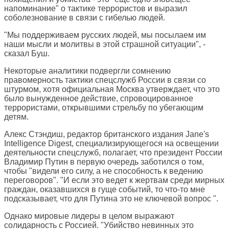
напоминание" о тактике террористов и выразил
соболезнование в связи с гибелью людей.
"Мы поддерживаем русских людей, мы посылаем им
наши мысли и молитвы в этой страшной ситуации", -
сказал Буш.
Некоторые аналитики подвергли сомнению
правомерность тактики спецслужб России в связи со
штурмом, хотя официальная Москва утверждает, что это
было вынужденное действие, спровоцированное
террористами, открывшими стрельбу по убегающим
детям.
Алекс Стэндиш, редактор британского издания Jane's
Intelligence Digest, специализирующегося на освещении
деятельности спецслужб, полагает, что президент России
Владимир Путин в первую очередь заботился о том,
чтобы "видели его силу, а не способность к ведению
переговоров". "И если это ведет к жертвам среди мирных
граждан, оказавшихся в гуще событий, то что-то мне
подсказывает, что для Путина это не ключевой вопрос ".
Однако мировые лидеры в целом выражают
солидарность с Россией. "Убийство невинных это