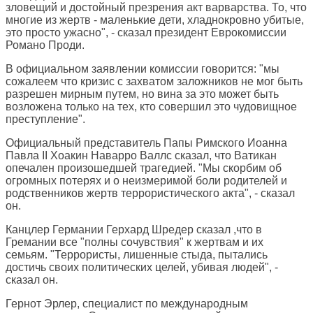
зловещий и достойный презрения акт варварства. То, что
многие из жертв - маленькие дети, хладнокровно убитые,
это просто ужасно", - сказал президент Еврокомиссии
Романо Проди.
В официальном заявлении комиссии говорится: "мы
сожалеем что кризис с захватом заложников не мог быть
разрешен мирным путем, но вина за это может быть
возложена только на тех, кто совершил это чудовищное
преступление".
Официальный представитель Папы Римского Иоанна
Павла II Хоакин Наварро Валлс сказал, что Ватикан
опечален произошедшей трагедией. "Мы скорбим об
огромных потерях и о неизмеримой боли родителей и
родственников жертв террористического акта", - сказал
он.
Канцлер Германии Герхард Шредер сказал ,что в
Гремании все "полны сочувствия" к жертвам и их
семьям. "Террористы, лишенные стыда, пытались
достичь своих политических целей, убивая людей", -
сказал он.
Гернот Эрлер, специалист по международным