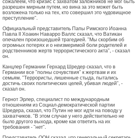
сожалеем, что кризис с захватом заложников не мог быть
разрешен мирным путем, но вина за это может быть
возложена только на тех, кто совершил это чудовищное
преступление".
Официальный представитель Папы Римского Иоанна
Павла II Хоакин Наварро Валлс сказал, что Ватикан
опечален произошедшей трагедией. "Мы скорбим об
огромных потерях и о неизмеримой боли родителей и
родственников жертв террористического акта", - сказал
он.
Канцлер Германии Герхард Шредер сказал, что в
Германии все "полны сочувствия" к жертвам и их
семьям. "Террористы, лишенные стыда, пытались
достичь своих политических целей, убивая людей", -
сказал он.
Гернот Эрлер, специалист по международным
отношениям из Социал-демократической партии
Шредера, сказал, что Путин не мог идти на поводу у
захватчиков. "В этом случае у него действительно не
было другого выхода, кроме как ответить на их
требования - "нет".
Представитель ООН сказал, что генеральный секретарь