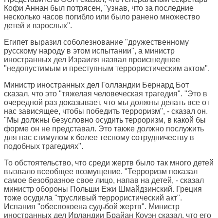
Кофи Аннан был потрясен, "узнав, что за последние
несколько часов погибло или было ранено множество
детей и взрослых".
Египет выразил соболезнование "дружественному
русскому народу в этом испытании", а министр
иностранных дел Израиля назвал происшедшее
"недопустимым и преступным террористическим актом".
Министр иностранных дел Голландии Бернард Бот
сказал, что это "тяжелая человеческая трагедия". "Это в
очередной раз доказывает, что мы должны делать все от
нас зависящее, чтобы победить терроризм", - сказал он.
"Мы должны безусловно осудить терроризм, в какой бы
форме он не представал. Это также должно послужить
для нас стимулом к более тесному сотрудничеству в
подобных трагедиях".
То обстоятельство, что среди жертв было так много детей
вызвало всеобщее возмущение. "Терроризм показал
самое безобразное свое лицо, напав на детей, - сказал
министр обороны Польши Ежи Шмайдзинский. Греция
тоже осудила "трусливый террористический акт".
Испания "обеспокоена судьбой жертв". Министр
иностранных дел Ирландии Брайан Коуэн сказал, что его