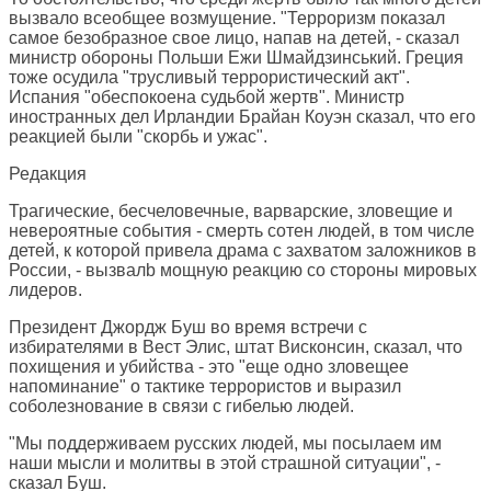
вызвало всеобщее возмущение. "Терроризм показал
самое безобразное свое лицо, напав на детей, - сказал
министр обороны Польши Ежи Шмайдзинський. Греция
тоже осудила "трусливый террористический акт".
Испания "обеспокоена судьбой жертв". Министр
иностранных дел Ирландии Брайан Коуэн сказал, что его
реакцией были "скорбь и ужас".
Редакция
Трагические, бесчеловечные, варварские, зловещие и
невероятные события - смерть сотен людей, в том числе
детей, к которой привела драма с захватом заложников в
России, - вызвалb мощную реакцию со стороны мировых
лидеров.
Президент Джордж Буш во время встречи с
избирателями в Вест Элис, штат Висконсин, сказал, что
похищения и убийства - это "еще одно зловещее
напоминание" о тактике террористов и выразил
соболезнование в связи с гибелью людей.
"Мы поддерживаем русских людей, мы посылаем им
наши мысли и молитвы в этой страшной ситуации", -
сказал Буш.