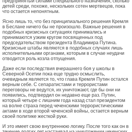
предпринятый силами специального назначения, сколько
детей среди, похоже, нескольких сотен мертвецов, пока
что остается непонятным.
Ясно лишь то, что без принципиального решения Кремля
в Беслане ничего бы не произошло. Важные решения в
подобных кризисных ситуациях принимались и
принимаются узким кругом посвященных под
председательством президента Владимира Путина.
Кризисные штабы являются в подобных случаях лишь
исполнительными органами, которым в случае неудачи
отводится роль козла отпущения.
Даже если последствия вчерашнего боя у школы в
Северной Осетии пока еще трудно осмыслить,
очевидным является то, что глава Кремля Путин остался
верным себе. С сепаратистами и террористами
переговоры не ведутся, их уничтожают, где бы они ни
появились, подтвердил он недавно еще раз. Путин,
который четыре с лишним года назад стал президентом
на волне страха перед чеченскими террористическими
актами в ходе второй чеченской войны, остается верным
своей политике жесткой руки.
И это имеет свою внутреннюю логику. После того как он в
течение долгих лет настаивал на уничтожении чеченских