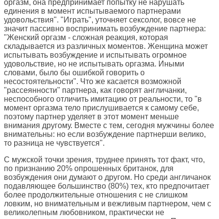
оргазм, она предпринимает попытку не нарушать
единения в момент испытываемого партнерами
удовольствия". "Играть", уточняет сексолог, вовсе не
значит пассивно воспринимать возбуждение партнера:
"Женский оргазм - сложная реакция, которая
складывается из различных моментов. Женщина может
испытывать возбуждение и испытывать огромное
удовольствие, но не испытывать оргазма. Иными
словами, было бы ошибкой говорить о
несостоятельности". Что же касается возможной
"рассеянности" партнера, как говорят англичанки,
неспособного отличить имитацию от реальности, то "в
момент оргазма тело прислушивается к самому себе,
поэтому партнер уделяет в этот момент меньше
внимания другому. Вместе с тем, сегодня мужчины более
внимательны: но если возбуждение партнерши велико,
то разница не чувствуется".
С мужской точки зрения, труднее принять тот факт, что,
по признанию 20% опрошенных британок, для
возбуждения они думают о другом. Но среди англичанок
подавляющее большинство (80%) тех, кто предпочитает
более продолжительные отношения с не слишком
ловким, но внимательным и вежливым партнером, чем с
великолепным любовником, практически не