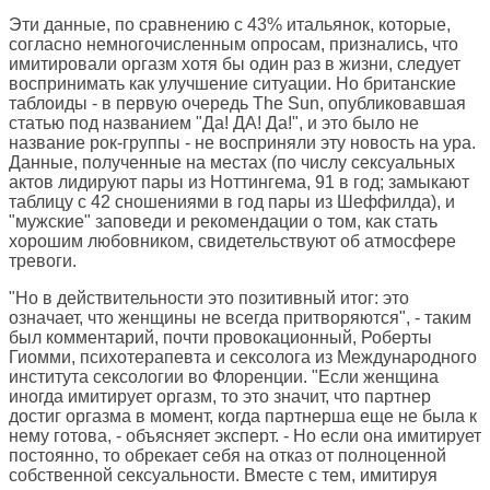
Эти данные, по сравнению с 43% итальянок, которые,
согласно немногочисленным опросам, признались, что
имитировали оргазм хотя бы один раз в жизни, следует
воспринимать как улучшение ситуации. Но британские
таблоиды - в первую очередь The Sun, опубликовавшая
статью под названием "Да! ДА! Да!", и это было не
название рок-группы - не восприняли эту новость на ура.
Данные, полученные на местах (по числу сексуальных
актов лидируют пары из Ноттингема, 91 в год; замыкают
таблицу с 42 сношениями в год пары из Шеффилда), и
"мужские" заповеди и рекомендации о том, как стать
хорошим любовником, свидетельствуют об атмосфере
тревоги.
"Но в действительности это позитивный итог: это
означает, что женщины не всегда притворяются", - таким
был комментарий, почти провокационный, Роберты
Гиомми, психотерапевта и сексолога из Международного
института сексологии во Флоренции. "Если женщина
иногда имитирует оргазм, то это значит, что партнер
достиг оргазма в момент, когда партнерша еще не была к
нему готова, - объясняет эксперт. - Но если она имитирует
постоянно, то обрекает себя на отказ от полноценной
собственной сексуальности. Вместе с тем, имитируя