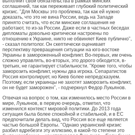
выполнит свои обязательства в рамках минских
соглашений, так как переживает глубокий политический
кризис. "Для Москвы это проблема, так как ей нужно
доказать, что это не вина России, ведь на Западе
принято считать, что если минские соглашения не
работают, то из-за России. Даже если в частных беседах
дипломаты довольно критически настроены по
отношению к Украине, никто не обвиняет Киев публично",
- сказал политолог. Он скептически оценивает
перспективу превращения ситуации на юго-востоке
Украины в замороженный конфликт. Во-первых, им очень
сложно управлять, во-вторых, это дорого обходится, в-
третьих, не гарантирует стабильности. "Кроме того, чтобы
заморозить конфликт, нужны два игрока. Сепаратистов
Россия контролирует, но Киев более непредсказуем.
Поэтому, если украинцы не захотят заморозить конфликт,
он не будет заморожен", - подчеркнул Федор Лукьянов.
Отвечая на вопрос о том, как изменилось место России в
мире, Лукьянов, в первую очередь, отметил, что
изменился контекст мировой политики. До 2013 года
ситуация была более спокойной и стабильной, и в ЕС
предпочитали делать вид, что Россия все еще является
частью большой Европы. "Однако украинский кризис
разбил вдребезги эту иллюзию, в какой-то степени это