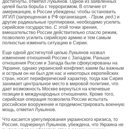
достигнуты, отметил Лукьянов. Одной из заявленных
целей была борьба с терроризмом. В отличие от
американцев, в России убеждены: чтобы остановить
ИГИЛ (запрещенная в РФ организация. -
Прим. ред.
) и
другие радикальные группировки, необходимо усилить
сирийское государство. С этой точки зрения,
вмешательство России действительно спасло режим,
позволило усилить сирийскую армию и тем самым
полностью изменить ситуацию в Сирии.
Еще одной достигнутой целью Лукьянов назвал
изменение отношений России с Западом. Раньше
отношения России и Запада были сфокусированы на
Украине, однако украинский конфликт, каким бы важным
и острым он ни был для нас и некоторых европейских
стран, носит периферический характер, тогда как Сирия
занимает центральное место в мировой политике, что
дает возможность Москве вернуться на ключевые
позиции в международных отношениях. Кроме того,
сирийская операция позволила России испытать
российское вооружение и продемонстрировать военную
мощь, отметил Лукьянов.
Что касается урегулирования украинского кризиса, то
Россия, подчеркнул Лукьянов, убеждена, что Украина не