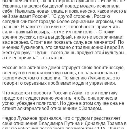
было неизбежно, - констатировал Лукьянов. - Если бы не
Украина, нашелся бы другой повод: модель исчерпала
себя. Началась новая глава, и пока неясно, какое место в
ней занимает Россия". "С другой стороны, Россию
сегодня считают гораздо более серьезным игроком, чем
раньше. Нравится это или нет, способность применить
силу - важный козырь, - отметил политолог. - С точки
зрения русских, пока вы добрый, никто не воспринимает
вас всерьез. Стоит вам показать силу, все меняется!" По
мнению Лукьянова, это связано с традиционной верой в
жесткую руку: "Путин - всего лишь продукт этой культуры,
а не ее причина", - сказал он.
Россия все активнее демонстрирует свою политическую,
военную и геополитическую мощь, но парализована в
экономическом отношении. По мнению Лукьянова, это
говорит о серьезных проблемах модели управления.
Что касается поворота России к Азии, то эту политику
предстоит существенно усилить, чтобы она принесла
успех, убежден политолог. Но даже в этом случае она не
станет альтернативой отношениям с Западом.
Федор Лукьянов признался, что с трудом представляет
себе отношения Владимира Путина и Дональда Трампа в
случае избрания последнего президентом США. "Думаю,