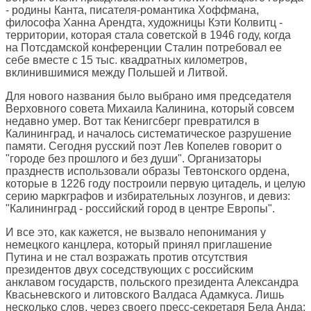
- родины Канта, писателя-романтика Хоффмана,
философа Ханна Арендта, художницы Кэти Колвитц -
территории, которая стала советской в 1946 году, когда
на Потсдамской конференции Сталин потребовал ее
себе вместе с 15 тыс. квадратных километров,
вклинившимися между Польшей и Литвой.
Для нового названия было выбрано имя председателя
Верховного совета Михаила Калинина, который совсем
недавно умер. Вот так Кенигсберг превратился в
Калининград, и началось систематическое разрушение
памяти. Сегодня русский поэт Лев Копелев говорит о
"городе без прошлого и без души". Организаторы
празднеств использовали образы Тевтонского ордена,
которые в 1226 году построили первую цитадель, и целую
серию маркграфов и избирательных лозунгов, и девиз:
"Калининград - российский город в центре Европы".
И все это, как кажется, не вызвало непонимания у
немецкого канцлера, который принял приглашение
Путина и не стал возражать против отсутствия
президентов двух соседствующих с российским
анклавом государств, польского президента Александра
Квасьневского и литовского Валдаса Адамкуса. Лишь
несколько слов, через своего пресс-секретаря Бела Анда: