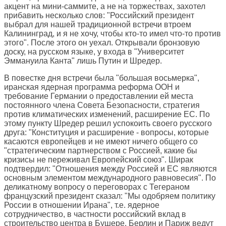
акцент на мини-саммите, а не на торжествах, захотел
прибавить несколько слов: "Российский президент
выбрал для нашей традиционной встречи втроем
Калининград, и я не хочу, чтобы кто-то имел что-то против
этого". После этого он уехал. Открывали бронзовую
доску, на русском языке, у входа в "Университет
Эммануила Канта" лишь Путин и Шредер.
В повестке дня встречи была "большая восьмерка",
иранская ядерная программа реформа ООН и
требование Германии о предоставлении ей места
постоянного члена Совета Безопасности, стратегия
против климатических изменений, расширение ЕС. По
этому пункту Шредер решил успокоить своего русского
друга: "Конституция и расширение - вопросы, которые
касаются европейцев и не имеют ничего общего со
"стратегическим партнерством с Россией, какие бы
кризисы не переживал Европейский союз". Ширак
подтвердил: "Отношения между Россией и ЕС являются
основным элементом международного равновесия". По
деликатному вопросу о переговорах с Тегераном
французский президент сказал: "Мы одобряем политику
России в отношении Ирана", т.е. ядерное
сотрудничество, в частности российский вклад в
строительство центра в Бушере. Берлин и Париж ведут