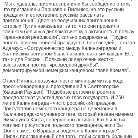
"Мы с удовольствием восприняли бы сообщение о том,
что приглашены Варшава и Вильнюс, но это русский
праздник, и естественно русским рассылать
приглашения". Двое не получивших приглашения,
которых Путин наказывает за то, что они проявили
слишком большую дипломатическую активность в пользу
"оранжевой революции", сильно раздражены. "Трудно
понять, почему юбилей празднуется без соседей, - сказал
Адамкус. - Сотрудничество между Калининградом и
балтийским регионом было названо важным как для ЕС,
так и для России". Польский лидер очень жестко
высказался против "чрезмерной дружбы",
демонстрируемой немецким канцлером главе Кремля".
Ответ Путина прозвучал после мини-саммита в ходе
пресс-конференции, проходившей в Светлогорске
(бывший Раушен): "Подобные встречи втроем не
предполагают участия других глав государств. И 750-
летие Калининграда - чисто российский праздник.
Присутствие немецкого канцлера на церемонии в
Калининградском университете, который назван именем
Эммануила Канта, совершенно логично. Как было бы
логично присутствие польского президента, если бы
Шопен вместо Варшавы родился в Калининграде".
Ширак, приглашенный для того, чтобы сделать больший