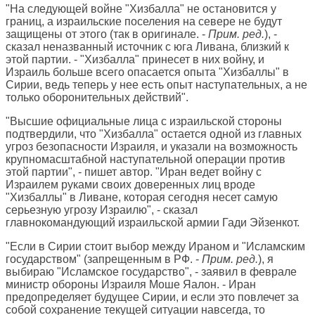
"На следующей войне "Хизбалла" не остановится у
границ, а израильские поселения на севере не будут
защищены от этого (так в оригинале. -
Прим. ред.
), -
сказал неназванный источник с юга Ливана, близкий к
этой партии. - "Хизбалла" принесет в них войну, и
Израиль больше всего опасается опыта "Хизбаллы" в
Сирии, ведь теперь у нее есть опыт наступательных, а не
только оборонительных действий".
"Высшие официальные лица с израильской стороны
подтвердили, что "Хизбалла" остается одной из главных
угроз безопасности Израиля, и указали на возможность
крупномасштабной наступательной операции против
этой партии", - пишет автор. "Иран ведет войну с
Израилем руками своих доверенных лиц вроде
"Хизбаллы" в Ливане, которая сегодня несет самую
серьезную угрозу Израилю", - сказал
главнокомандующий израильской армии Гади Эйзенкот.
"Если в Сирии стоит выбор между Ираном и "Исламским
государством" (запрещенным в РФ. -
Прим. ред.
), я
выбираю "Исламское государство", - заявил в феврале
министр обороны Израиля Моше Яалон. - Иран
предопределяет будущее Сирии, и если это повлечет за
собой сохранение текущей ситуации навсегда, то