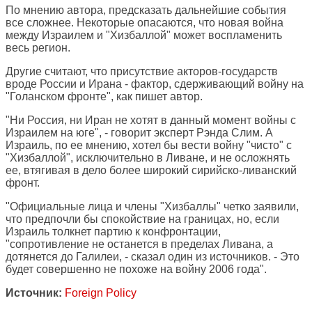
По мнению автора, предсказать дальнейшие события
все сложнее. Некоторые опасаются, что новая война
между Израилем и "Хизбаллой" может воспламенить
весь регион.
Другие считают, что присутствие акторов-государств
вроде России и Ирана - фактор, сдерживающий войну на
"Голанском фронте", как пишет автор.
"Ни Россия, ни Иран не хотят в данный момент войны с
Израилем на юге", - говорит эксперт Рэнда Слим. А
Израиль, по ее мнению, хотел бы вести войну "чисто" с
"Хизбаллой", исключительно в Ливане, и не осложнять
ее, втягивая в дело более широкий сирийско-ливанский
фронт.
"Официальные лица и члены "Хизбаллы" четко заявили,
что предпочли бы спокойствие на границах, но, если
Израиль толкнет партию к конфронтации,
"сопротивление не останется в пределах Ливана, а
дотянется до Галилеи, - сказал один из источников. - Это
будет совершенно не похоже на войну 2006 года".
Источник:
Foreign Policy