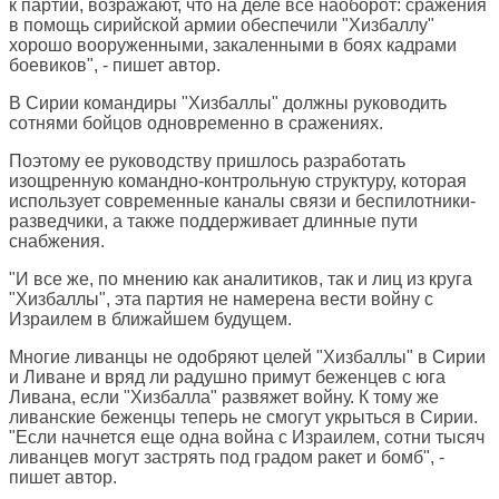
к партии, возражают, что на деле все наоборот: сражения
в помощь сирийской армии обеспечили "Хизбаллу"
хорошо вооруженными, закаленными в боях кадрами
боевиков", - пишет автор.
В Сирии командиры "Хизбаллы" должны руководить
сотнями бойцов одновременно в сражениях.
Поэтому ее руководству пришлось разработать
изощренную командно-контрольную структуру, которая
использует современные каналы связи и беспилотники-
разведчики, а также поддерживает длинные пути
снабжения.
"И все же, по мнению как аналитиков, так и лиц из круга
"Хизбаллы", эта партия не намерена вести войну с
Израилем в ближайшем будущем.
Многие ливанцы не одобряют целей "Хизбаллы" в Сирии
и Ливане и вряд ли радушно примут беженцев с юга
Ливана, если "Хизбалла" развяжет войну. К тому же
ливанские беженцы теперь не смогут укрыться в Сирии.
"Если начнется еще одна война с Израилем, сотни тысяч
ливанцев могут застрять под градом ракет и бомб", -
пишет автор.