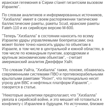
иранская гегемония в Сирии станет гигантским вызовом
Израилю".
По словам аналитиков и информированных источников,
"Хизбалла" имеет в своем распоряжении тактические
баллистические ракеты, ракеты Scud, иранские ракеты
Fateh-110 и их сирийскую версию M-600.
"Теперь "Хизбалла" в состоянии наносить по всему
Израилю удары управляемыми боеприпасами; она
может более точно наносить удары по объектам в
Израиле, в том числе в центральной и южной областях, в
том числе по командным пунктам, аэродромам и
крупным экономическим объектам", - считает
американский аналитик Джеффри Уайт.
"По словам Уайта, "Хизбалла" также, похоже, обзавелась
современными системами ПВО и противокорабельными
крылатыми ракетами "Яхонт", что потенциально несет
угрозу для ВВС и нефтяных платформ Израиля", -
говорится в статье.
"Некоторые аналитики предполагают, что "Хизбалла"
увязла в сирийской войне, и это мешает ей готовиться к
конфликту с Израилем в будущем. Но источники, близкие