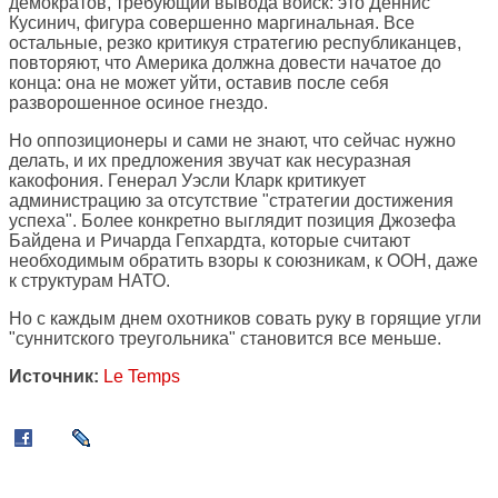
демократов, требующий вывода войск: это Деннис
Кусинич, фигура совершенно маргинальная. Все
остальные, резко критикуя стратегию республиканцев,
повторяют, что Америка должна довести начатое до
конца: она не может уйти, оставив после себя
разворошенное осиное гнездо.
Но оппозиционеры и сами не знают, что сейчас нужно
делать, и их предложения звучат как несуразная
какофония. Генерал Уэсли Кларк критикует
администрацию за отсутствие "стратегии достижения
успеха". Более конкретно выглядит позиция Джозефа
Байдена и Ричарда Гепхардта, которые считают
необходимым обратить взоры к союзникам, к ООН, даже
к структурам НАТО.
Но с каждым днем охотников совать руку в горящие угли
"суннитского треугольника" становится все меньше.
Источник:
Le Temps