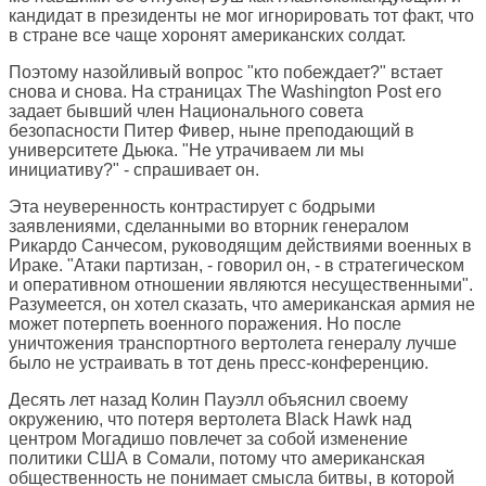
кандидат в президенты не мог игнорировать тот факт, что
в стране все чаще хоронят американских солдат.
Поэтому назойливый вопрос "кто побеждает?" встает
снова и снова. На страницах The Washington Post его
задает бывший член Национального совета
безопасности Питер Фивер, ныне преподающий в
университете Дьюка. "Не утрачиваем ли мы
инициативу?" - спрашивает он.
Эта неуверенность контрастирует с бодрыми
заявлениями, сделанными во вторник генералом
Рикардо Санчесом, руководящим действиями военных в
Ираке. "Атаки партизан, - говорил он, - в стратегическом
и оперативном отношении являются несущественными".
Разумеется, он хотел сказать, что американская армия не
может потерпеть военного поражения. Но после
уничтожения транспортного вертолета генералу лучше
было не устраивать в тот день пресс-конференцию.
Десять лет назад Колин Пауэлл объяснил своему
окружению, что потеря вертолета Black Hawk над
центром Могадишо повлечет за собой изменение
политики США в Сомали, потому что американская
общественность не понимает смысла битвы, в которой