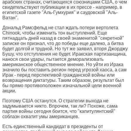
арабских странах, считающихся союзницами США, о чем
свидетельствуют публикации в их прессе - например, в
египетской газете "Аль-Гумхурия" и саудовской "Аль-
Ватан".
Дональд Рамсфельд не стал ждать потери вертолета
Chinook, чтобы изменить тон выступлений. Еще
пятнадцать дней назад в своей знаменитой "секретной"
записке он признал, что до победы еще далеко, а битва
будет долгой и трудной. Но тут же заявил, вторя Джорджу
Бушу, что отступления не будет. Иракская партизанщина,
нанося свои удары, пытается деморализовать
американское общественное мнение. Но уйти из Ирака
значило бы поставить регион перед угрозой хаоса, а сам
Ирак - перед перспективой гражданской войны или
возвращения диктатуры. Таким образом, результат был
бы прямо противоположен изначальной цели военной
акции.
Поэтому США останутся. О стратегии выхода не
задумывается никто. Впрочем, так ли? Похоже, сама
партия войны сегодня боится, что "капитулянтский"
соблазн охватит умы американцев.
Есть единственный кандидат в президенты от