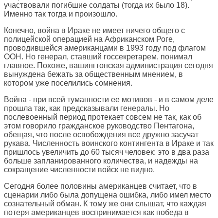
участвовали погибшие солдаты (тогда их было 18).
Именно так тогда и произошло.
Конечно, война в Ираке не имеет ничего общего с
полицейской операцией на Африканском Роге,
проводившейся американцами в 1993 году под флагом
ООН. Но генерал, ставший госсекретарем, понимал
главное. Похоже, вашингтонская администрация сегодня
вынуждена бежать за общественным мнением, в
котором уже поселились сомнения.
Война - при всей туманности ее мотивов - и в самом деле
прошла так, как предсказывали генералы. Но
послевоенный период протекает совсем не так, как об
этом говорило гражданское руководство Пентагона,
обещая, что после освобождения все дружно засучат
рукава. Численность воинского контингента в Ираке и так
пришлось увеличить до 60 тысяч человек: это в два раза
больше запланированного количества, и надежды на
сокращение численности войск не видно.
Сегодня более половины американцев считает, что в
сценарии либо была допущена ошибка, либо имел место
сознательный обман. К тому же они слышат, что каждая
потеря американцев воспринимается как победа в