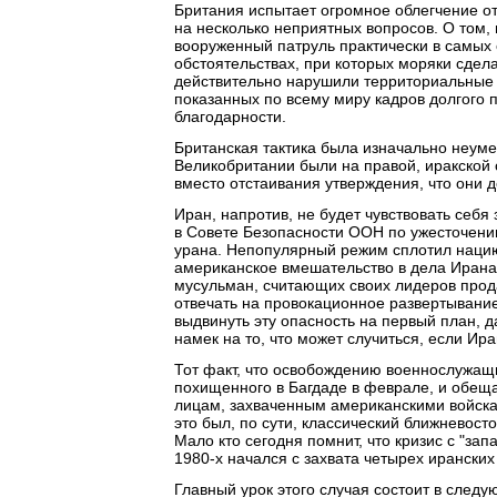
Британия испытает огромное облегчение от
на несколько неприятных вопросов. О том,
вооруженный патруль практически в самых 
обстоятельствах, при которых моряки сдел
действительно нарушили территориальные 
показанных по всему миру кадров долгого
благодарности.
Британская тактика была изначально неуме
Великобритании были на правой, иракской 
вместо отстаивания утверждения, что они
Иран, напротив, не будет чувствовать себя
в Совете Безопасности ООН по ужесточению
урана. Непопулярный режим сплотил нацию
американское вмешательство в дела Ирана.
мусульман, считающих своих лидеров прод
отвечать на провокационное развертывание
выдвинуть эту опасность на первый план, да
намек на то, что может случиться, если Ир
Тот факт, что освобождению военнослужащ
похищенного в Багдаде в феврале, и обещ
лицам, захваченным американскими войскам
это был, по сути, классический ближневос
Мало кто сегодня помнит, что кризис с "з
1980-х начался с захвата четырех иранских
Главный урок этого случая состоит в следу