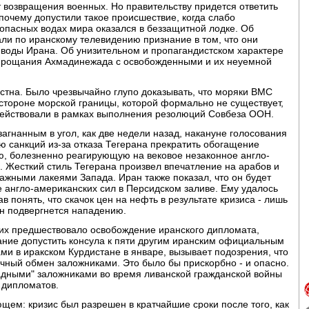
 возвращения военных. Но правительству придется ответить
 почему допустили такое происшествие, когда слабо
опасных водах мира оказался в беззащитной лодке. Об
али по иранскому телевидению признание в том, что они
воды Ирана. Об унизительном и пропагандистском характере
 прощания Ахмадинежада с освобожденными и их неуемной
стна. Было чрезвычайно глупо доказывать, что моряки ВМС
стороне морской границы, которой формально не существует,
 действовали в рамках выполнения резолюций Совбеза ООН.
 загнанным в угол, как две недели назад, накануне голосования
 санкций из-за отказа Тегерана прекратить обогащение
, болезненно реагирующую на вековое незаконное англо-
 Жесткий стиль Тегерана произвел впечатление на арабов и
ажными лакеями Запада. Иран также показал, что он будет
 англо-американских сил в Персидском заливе. Ему удалось
в понять, что скачок цен на нефть в результате кризиса - лишь
ан подвергнется нападению.
их предшествовало освобождение иранского дипломата,
ание допустить консула к пяти другим иранским официальным
и в иракском Курдистане в январе, вызывает подозрения, что
точный обмен заложниками. Это было бы прискорбно - и опасно.
ападными" заложниками во время ливанской гражданской войны
 дипломатов.
ющем: кризис был разрешен в кратчайшие сроки после того, как