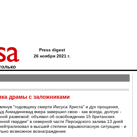
Press digest
26 ноября 2021 г.
только
ка драмы с заложниками
янув "годовщину смерти Иисуса Христа" и дух прощения,
 Ахмадинежад вчера завершил свою - как всегда, долгую -
ой развязкой: объявил об освобождении 15 британских
ной гвардии" в северной части Персидского залива 13 дней
 нейтрализовал в высшей степени взрывоопасную ситуацию - и
льно возможное вознаграждение.