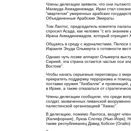
Члены делегации заявили, что они пытаютс
Махмуда Ахмадинежада. Иран стал союзни
"квартетом" умеренных арабских государств
Объединенные Арабские Эмираты.
Том Лантос, председатель комитета палат
спросил Асада, как человек "с его знание
Ирана Ахмадинежадом, который отрицает Х
Общаясь в среду с журналистами, Пелоси 
Израиля Эхуда Ольмерта о готовности вес
Однако чуть позже аппарат Ольмерта высту
Сирией, эта страна остается частью оси з
Востоке".
Чтобы начать серьезные переговоры о мире
прекратить поддержку терроризма и помощь
поставки оружия "Хизбалле" и провокаций,
в Ираке, а также отказаться от стратегиче
Члены делегации сообщили, что среди вопр
солдат, захваченных ливанской вооруженно
палестинской организацией "Хамас".
В делегацию, помимо Лантоса, входят чле
(Калифорния), Луиза Слотер (Нью-Йорк), Н
также республиканец Дэвид Хобсон (Огайо)