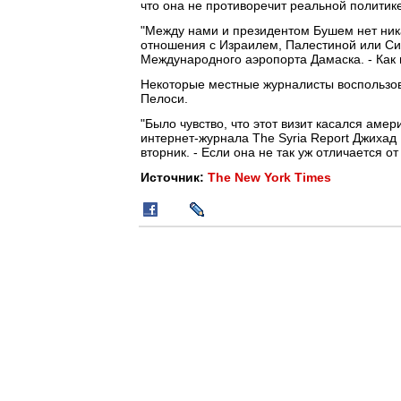
что она не противоречит реальной полити
"Между нами и президентом Бушем нет ника
отношения с Израилем, Палестиной или Си
Международного аэропорта Дамаска. - Как 
Некоторые местные журналисты воспользов
Пелоси.
"Было чувство, что этот визит касался аме
интернет-журнала The Syria Report Джихад
вторник. - Если она не так уж отличается о
Источник:
The New York Times