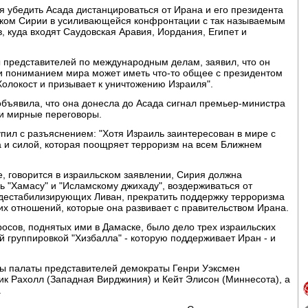
я убедить Асада дистанцироваться от Ирана и его президента
ком Сирии в усиливающейся конфронтации с так называемым
, куда входят Саудовская Аравия, Иордания, Египет и
ы представителей по международным делам, заявил, что он
м и пониманием мира может иметь что-то общее с президентом
олокост и призывает к уничтожению Израиля".
объявила, что она донесла до Асада сигнал премьер-министра
ти мирные переговоры.
пил с разъяснением: "Хотя Израиль заинтересован в мире с
ла и силой, которая поощряет терроризм на всем Ближнем
, говорится в израильском заявлении, Сирия должна
 "Хамасу" и "Исламскому джихаду", воздерживаться от
 дестабилизирующих Ливан, прекратить поддержку терроризма
ских отношений, которые она развивает с правительством Ирана.
осов, поднятых ими в Дамаске, было дело трех израильских
й группировкой "Хизбалла" - которую поддерживает Иран - и
ны палаты представителей демократы Генри Уэксмен
ик Рахолл (Западная Вирджиния) и Кейт Элисон (Миннесота), а
.