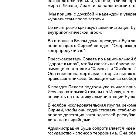
Законодатели заявили, что они, в числе пр
мира в Ливане, Ираке и на палестинские т
"Мы пришли с дружбой и надеждой и уверены
журналистам после встречи.
Ее визит резко критикует администрация Бу
внутриполитической игрой.
Во вторник в Белом доме президент Буш за
переговорах с Сирией сегодня. "Отправка д
контрпродуктивно".
Пресс-секретарь Совета по национальной б
"дороге к миру", чтобы сказать на брифинг
вымощена жертвами "Хамаса" и "Хизбаллы",
Она вымощена жертвами, которые пытаютс
правозащитниками, борющимися за свободу
К поездке Пелоси подтолкнуло личное при
Исследовательской группы по Ираку, и это
повлиять на политику администрации Буша 
В ноябре исследовательская группа реком
Сирией, чтобы они содействовали стабилиз
апреле делегация законодателей-республи
диалога с сирийцами.
Администрация Буша сопротивляется идее т
государство - спонсор терроризма. Она об