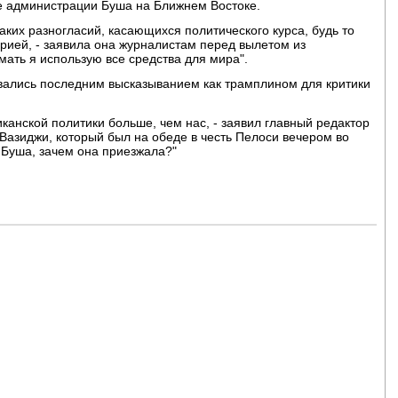
ке администрации Буша на Ближнем Востоке.
ких разногласий, касающихся политического курса, будь то
рией, - заявила она журналистам перед вылетом из
мать я использую все средства для мира".
ались последним высказыванием как трамплином для критики
риканской политики больше, чем нас, - заявил главный редактор
 Вазиджи, который был на обеде в честь Пелоси вечером во
т Буша, зачем она приезжала?"