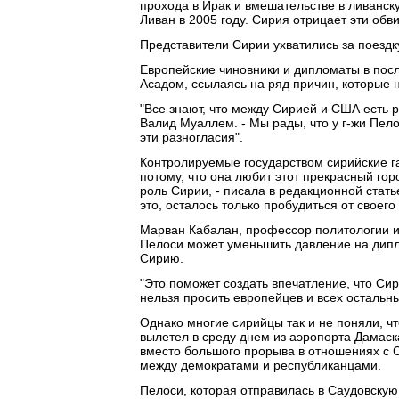
прохода в Ирак и вмешательстве в ливанск
Ливан в 2005 году. Сирия отрицает эти обв
Представители Сирии ухватились за поездку
Европейские чиновники и дипломаты в пос
Асадом, ссылаясь на ряд причин, которые 
"Все знают, что между Сирией и США есть 
Валид Муаллем. - Мы рады, что у г-жи Пел
эти разногласия".
Контролируемые государством сирийские г
потому, что она любит этот прекрасный гор
роль Сирии, - писала в редакционной стать
это, осталось только пробудиться от своего 
Марван Кабалан, профессор политологии и 
Пелоси может уменьшить давление на дипл
Сирию.
"Это поможет создать впечатление, что Сир
нельзя просить европейцев и всех остальн
Однако многие сирийцы так и не поняли, чт
вылетел в среду днем из аэропорта Дамаск
вместо большого прорыва в отношениях с 
между демократами и республиканцами.
Пелоси, которая отправилась в Саудовску