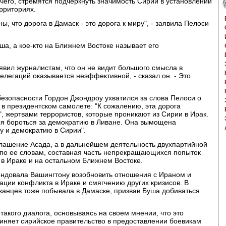
очего, стремятся подчеркнуть значимость Сирии в установлении
ерриториях.
, что дорога в Дамаск - это дорога к миру", - заявила Пелоси
ша, а кое-кто на Ближнем Востоке называет его
явил журналистам, что он не видит большого смысла в
елегаций оказывается неэффективной, - сказал он. - Это
езопасности Гордон Джондроу ухватился за слова Пелоси о
е в президентском самолете: "К сожалению, эта дорога
 жертвами террористов, которые проникают из Сирии в Ирак.
я бороться за демократию в Ливане. Она вымощена
 и демократию в Сирии".
глашение Асада, а в дальнейшем деятельность двухпартийной
, по ее словам, составная часть непрекращающихся попыток
в Ираке и на остальном Ближнем Востоке.
ендовала Вашингтону возобновить отношения с Ираном и
ации конфликта в Ираке и смягчению других кризисов. В
канцев тоже побывала в Дамаске, призвав Буша добиваться
акого диалога, основываясь на своем мнении, что это
виняет сирийское правительство в предоставлении боевикам