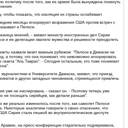
ую политику после того, как ее армия была вынуждена покинуть
инения.
, чтобы показать, что изоляция их страны ослабевает.
ледние месяцы игнорируют возражения США против встреч с
называет и Пелоси.
разница мнений, - заявил министр иностранных дел Сирии
оси и ее делегации хватило мужества и решимости преодолеть
азеты назвали визит важным рубежом. "Пелоси в Дамаске не
од, а потому, что она понимает, что невозможно игнорировать
е газета "Аль Таврах". - Сегодня остальным, кто тоже понимает
сна".
журналистики в Университете Дамаска, заявил, что приезд
оматов и других западных чиновников, стремящихся привлечь
ия уже не изолирована, - сказал он. - Поэтому теперь уже
ых не посещать сирийцев, как делали раньше".
о же реально изменилось после того, как самолет Пелоси
а. Некоторые аналитики говорили о своих опасениях, что
США Сирия стала пешкой во внутриполитическом диспуте
ю Аравию, на пресс-конференции старательно подчеркивала,