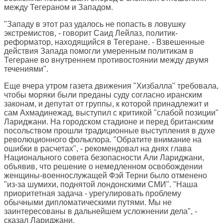
между Тегераном и Западом.
"Западу в этот раз удалось не попасть в ловушку
экстремистов, - говорит Саид Лейлаз, политик-
реформатор, находящийся в Тегеране. - Взвешенные
действия Запада помогли умеренным политикам в
Тегеране во внутреннем противостоянии между двумя
течениями".
Еще вчера утром газета движения "Хизбалла" требовала,
чтобы моряки были преданы суду согласно иранским
законам, и депутат от группы, к которой принадлежит и
сам Ахмадинежад, выступил с критикой "слабой позиции"
Лариджани. На городском стадионе и перед британским
посольством прошли традиционные выступления в духе
революционного фольклора. "Обратите внимание на
ошибки в расчетах", - рекомендовал на днях глава
Национального совета безопасности Али Лариджани,
объявив, что решение о немедленном освобождении
женщины-военнослужащей Фэй Терни было отменено
"из-за шумихи, поднятой лондонскими СМИ". "Наша
приоритетная задача - урегулировать проблему
обычными дипломатическими путями. Мы не
заинтересованы в дальнейшем усложнении дела", -
сказал Лариджани.