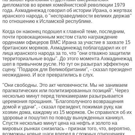
дипломатов во время хомейнистской революции 1979
года. Ахмадинежад говорил об истории Ирана, о жертвах
иранского народа, о "несправедливости великих держав"
по отношению к Исламской республике.
Когда он наконец подошел к главной теме, последним,
почти провокационным жестом стало награждение
орденами офицеров ВМС Ирана за участие в захвате 15
британских моряков. Ахмадинежад поблагодарил их от
лица иранского народа за то, что "они отважно защитили
территориальные воды". До этого момента Ахмадинежад
шел в привычном русле. Но тут он разыграл эффектную
сцену. "Подарок для Великобритании", - сказал президент
неожиданно. И все превратились в слух.
"Они свободны. Это акт человечности. Мы не занимаем
прагматических или политизированных позиций". Через
несколько минут перед телекамерами разыгрывается
церемония прощания. "Благополучного возвращения
домой и удачи", - сказал президент, пожимая руку, как
хозяин дома, каждому из 15 моряков. Он справился об их
здоровье и пошутил по поводу вынужденных каникул.
Спустя несколько минут цена на нефть и золото на
мировых рынках снизилась - признак того, что, вероятно,
возможны новые шаги вперед в сложных отношениях