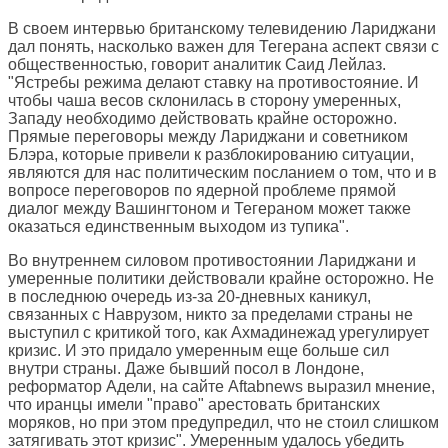
В своем интервью британскому телевидению Лариджани
дал понять, насколько важен для Тегерана аспект связи с
общественностью, говорит аналитик Саид Лейлаз.
"Ястребы режима делают ставку на противостояние. И
чтобы чаша весов склонилась в сторону умеренных,
Западу необходимо действовать крайне осторожно.
Прямые переговоры между Лариджани и советником
Блэра, которые привели к разблокированию ситуации,
являются для нас политическим посланием о том, что и в
вопросе переговоров по ядерной проблеме прямой
диалог между Вашингтоном и Тегераном может также
оказаться единственным выходом из тупика".
Во внутреннем силовом противостоянии Лариджани и
умеренные политики действовали крайне осторожно. Не
в последнюю очередь из-за 20-дневных каникул,
связанных с Наврузом, никто за пределами страны не
выступил с критикой того, как Ахмадинежад урегулирует
кризис. И это придало умеренным еще больше сил
внутри страны. Даже бывший посол в Лондоне,
реформатор Адели, на сайте Aftabnews выразил мнение,
что иранцы имели "право" арестовать британских
моряков, но при этом предупредил, что не стоил слишком
затягивать этот кризис". Умеренным удалось убедить