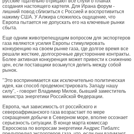
русские тщательно отрицают все слухи о планах
создания настоящего картеля. Для Ирана форум -
лишний повод сблизиться с Россией и воспротивиться
нажиму США. У Алжира сложилось ощущение, что
Европа пытается не допускать его на ключевые рынки
сбыта.
Еще одним животрепещущим вопросом для экспортеров
газа являются усилия Европы стимулировать
конкуренцию на своем рынке газа, где долгое время все
решали жесткие, долгосрочные двусторонние контракты.
Более активная конкуренция может привести к снижению
цен, если поставщики возьмутся делить между собой
рынок.
"Это воспринимается как исключительно политическая
идея, как способ продемонстрировать Западу нашу
силу", - говорит Владимир Милов, бывший заместитель
министра энергетики Российской Федерации.
Европа, чья зависимость от российского и
североафриканского газа возрастает по мере
сокращения добычи в Северном море, вполне осознает
серьезность ситуации. В конце марта комиссар
Евросоюза по вопросам энергетики Андрис Пибалгс
предупредил экспортеров газа, что, если они вздумают