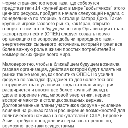
Форум стран-экспортеров газа, где соберутся
представители 14 крупнейших в мире "добытчиков" этого
ценного ресурса, пройдет в начале следующей недели, с
понедельника по вторник, в столице Катара Дохе. Такие
крупные игроки газового рынка, как Иран, открыто
говорят о том, что в будущем по типу Организации стран-
экспортеров нефти (ОПЕК) следует создать новую
организацию по вопросам добычи природного газа -
энергетически сырьевого источника, который играет все
более важную роль в жизни простых потребителей и
коммерческих фирм всего мира.
Маловероятно, чтобы в ближайшем будущем возникла
газовая организация, действия которой будут влиять на
рынки так же мощно, как политика ОПЕК. Но усилия
форума по закладке фундамента для более тесного
сотрудничества в условиях, когда газовая индустрия
расширяется и вносит все более крупный вклад в
удовлетворение нужд мировой энергетики, нервно
воспринимаются в столицах западных держав.
Долговременные планы участников форума - усиление
влияния на рынках газа и расширение возможностей для
политического нажима на покупателей в США, Европе и
Азии - требуют преодоления серьезных препон, но,
возможно, все-таки осуществимы.