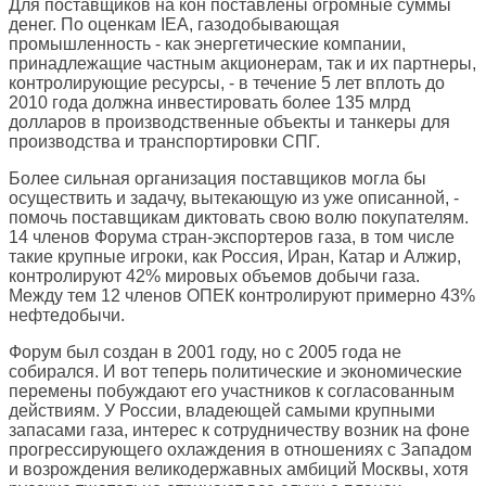
Для поставщиков на кон поставлены огромные суммы
денег. По оценкам IEA, газодобывающая
промышленность - как энергетические компании,
принадлежащие частным акционерам, так и их партнеры,
контролирующие ресурсы, - в течение 5 лет вплоть до
2010 года должна инвестировать более 135 млрд
долларов в производственные объекты и танкеры для
производства и транспортировки СПГ.
Более сильная организация поставщиков могла бы
осуществить и задачу, вытекающую из уже описанной, -
помочь поставщикам диктовать свою волю покупателям.
14 членов Форума стран-экспортеров газа, в том числе
такие крупные игроки, как Россия, Иран, Катар и Алжир,
контролируют 42% мировых объемов добычи газа.
Между тем 12 членов ОПЕК контролируют примерно 43%
нефтедобычи.
Форум был создан в 2001 году, но с 2005 года не
собирался. И вот теперь политические и экономические
перемены побуждают его участников к согласованным
действиям. У России, владеющей самыми крупными
запасами газа, интерес к сотрудничеству возник на фоне
прогрессирующего охлаждения в отношениях с Западом
и возрождения великодержавных амбиций Москвы, хотя