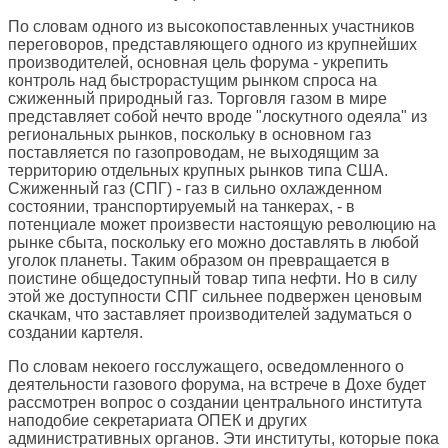
По словам одного из высокопоставленных участников
переговоров, представляющего одного из крупнейших
производителей, основная цель форума - укрепить
контроль над быстрорастущим рынком спроса на
сжиженный природный газ. Торговля газом в мире
представляет собой нечто вроде "лоскутного одеяла" из
региональных рынков, поскольку в основном газ
поставляется по газопроводам, не выходящим за
территорию отдельных крупных рынков типа США.
Сжиженный газ (СПГ) - газ в сильно охлажденном
состоянии, транспортируемый на танкерах, - в
потенциале может произвести настоящую революцию на
рынке сбыта, поскольку его можно доставлять в любой
уголок планеты. Таким образом он превращается в
поистине общедоступный товар типа нефти. Но в силу
этой же доступности СПГ сильнее подвержен ценовым
скачкам, что заставляет производителей задуматься о
создании картеля.
По словам некоего госслужащего, осведомленного о
деятельности газового форума, на встрече в Дохе будет
рассмотрен вопрос о создании центрального института
наподобие секретариата ОПЕК и других
административных органов. Эти институты, которые пока