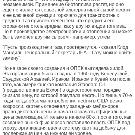
незаменимой. Применение биотоплива растет, но оно
еще не является серьезной альтернативой сырой нефти
в ее ключевой функции горючего для транспортных
средств. Газ привлекателен тем, что продукты его
сгорания не столь вредны, как у других видов топлива.
Но в производстве электроэнергии и отоплении он может
быть заменен другим сырьем - например, углем.
"Пусть производители газа поостерегутся, - сказал Клод
Мандиль, генеральный секретарь IEA. - Газу можно найти
замену".
Но на заре своего создания и ОПЕК выглядела хилой.
Эта организация была создана в 1960 году Венесуэлой,
Саудовской Аравией, Ираком, Ираном и Кувейтом после
того, как американская компания Standard Oil
(предшественница Exxon) в одностороннем порядке
снизила цену, по которой покупала нефть. Но лишь в 70-е
годы, когда объемы потребления нефти в США резко
возросли, картель отвоевал у западных мейджоров
право диктовать цены и начал назначать официальные
цены реализации. И только в начале 80-х, после того, как
создание рынка фьючерсов поставило власть ОПЕК под
угрозу, организация ввела систему квот на добычу для
поддержания цен на нужном ей уровне.