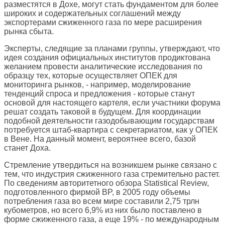
разместятся в Дохе, могут стать фундаментом для более
широких и содержательных соглашений между
экспортерами сжиженного газа по мере расширения
рынка сбыта.
Эксперты, следящие за планами группы, утверждают, что
идея создания официальных институтов продиктована
желанием провести аналитические исследования по
образцу тех, которые осуществляет ОПЕК для
мониторинга рынков, - например, моделирование
тенденций спроса и предложения - которые станут
основой для настоящего картеля, если участники форума
решат создать таковой в будущем. Для координации
подобной деятельности газодобывающим государствам
потребуется штаб-квартира с секретариатом, как у ОПЕК
в Вене. На данный момент, вероятнее всего, базой
станет Доха.
Стремление утвердиться на возникшем рынке связано с
тем, что индустрия сжиженного газа стремительно растет.
По сведениям авторитетного обзора Statistical Review,
подготовленного фирмой BP, в 2005 году объемы
потребления газа во всем мире составили 2,75 трлн
кубометров, но всего 6,9% из них было поставлено в
форме сжиженного газа, а еще 19% - по международным