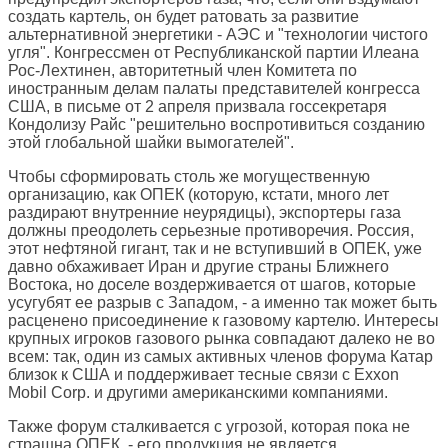
создать картель, он будет ратовать за развитие
альтернативной энергетики - АЭС и "технологии чистого
угля". Конгрессмен от Республиканской партии Илеана
Рос-Лехтинен, авторитетный член Комитета по
иностранным делам палаты представителей конгресса
США, в письме от 2 апреля призвала госсекретаря
Кондолизу Райс "решительно воспротивиться созданию
этой глобальной шайки вымогателей".
Чтобы сформировать столь же могущественную
организацию, как ОПЕК (которую, кстати, много лет
раздирают внутренние неурядицы), экспортеры газа
должны преодолеть серьезные противоречия. Россия,
этот нефтяной гигант, так и не вступивший в ОПЕК, уже
давно обхаживает Иран и другие страны Ближнего
Востока, но доселе воздерживается от шагов, которые
усугубят ее разрыв с Западом, - а именно так может быть
расценено присоединение к газовому картелю. Интересы
крупных игроков газового рынка совпадают далеко не во
всем: так, один из самых активных членов форума Катар
близок к США и поддерживает тесные связи с Exxon
Mobil Corp. и другими американскими компаниями.
Также форум сталкивается с угрозой, которая пока не
страшна ОПЕК, - его продукция не является