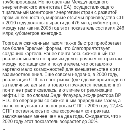
трубопроводам. Но по оценкам Международного
энергетического агентства (IEA), осуществляющего
тщательный мониторинг энергетики стран с развитой
промышленностью, мировые объемы производства СПГ
к 2010 году должны вырасти до 476 млрд кубометров,
между тем как на 2005 год этот показатель составил 246
млрд кубометров ежегодно.
Торговля сжиженным газом также быстро приобретает
все более "зрелые" формы, что благоприятствует
созданию картеля. Ранее почти весь сжиженный газ
реализовывался по прямым долгосрочным контрактам
между поставщиком и покупателем, что оставляло
картелю мало возможностей для вмешательства в эти
взаимоотношения. Еще совсем недавно, в 2000 году,
реализация СПГ на спот-рынке (где сделки производятся
за наличные деньги, а товар отгружается немедленно)
почти не практиковалась, в отличие от реализации
нефти. Но, по словам Энди Флауэра, экс-директора BP
PLC по операциям со сжиженным природным газом, а
ныне консультанта по вопросам СПГ, к 2005 году 12,4%
СПГ поставлялось по краткосрочным контрактам,
заключаемым менее чем на два года. Ожидается, что к
2020 году этот показатель возрастет до 30%.