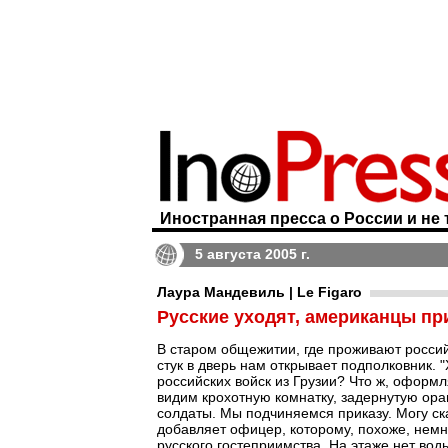
Иностранная пресса о России и не 
5 августа 2005 г.
Лаура Мандевиль | Le Figaro
Русские уходят, американцы пр
В старом общежитии, где проживают росси
стук в дверь нам открывает подполковник. 
российских войск из Грузии? Что ж, оформ
видим крохотную комнатку, задернутую ора
солдаты. Мы подчиняемся приказу. Могу ска
добавляет офицер, которому, похоже, немно
русского гостеприимства. На этаже нет вод