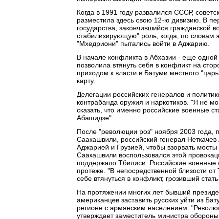
Когда в 1991 году развалился СССР, советс
разместила здесь свою 12-ю дивизию. В пе
государства, закончившийся гражданской 
стабилизирующую" роль, когда, по словам
"Мхедриони" пытались войти в Аджарию.
В начале конфликта в Абхазии - еще одной 
позволила втянуть себя в конфликт на стор
приходом к власти в Батуми местного "цар
карту.
Делегации российских генералов и политико
контрабанда оружия и наркотиков. "Я не мог
сказать, что именно российские военные с
Абашидзе".
После "революции роз" ноября 2003 года,
Саакашвили, российский генерал Неткачев
Аджарией и Грузией, чтобы взорвать мосты
Саакашвили воспользовался этой провокаци
поддержало Тбилиси. Российские военные о
протеже. "В непосредственной близости от 
себе втянуться в конфликт, грозивший стат
На протяжении многих лет бывший презид
американцев заставить русских уйти из Бат
регионе с армянским населением. "Революц
утверждает заместитель министра обороны 