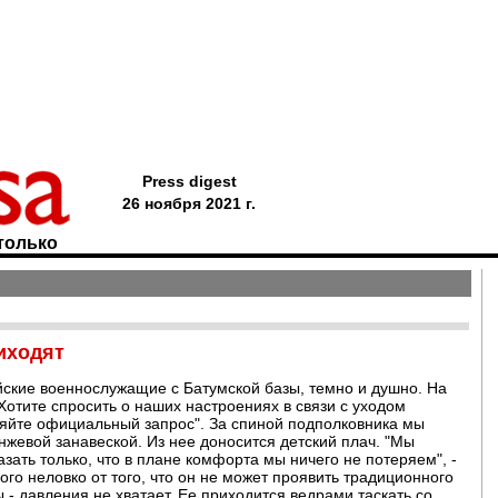
Press digest
26 ноября 2021 г.
только
иходят
йские военнослужащие с Батумской базы, темно и душно. На
"Хотите спросить о наших настроениях в связи с уходом
ляйте официальный запрос". За спиной подполковника мы
нжевой занавеской. Из нее доносится детский плач. "Мы
зать только, что в плане комфорта мы ничего не потеряем", -
го неловко от того, что он не может проявить традиционного
ы - давления не хватает. Ее приходится ведрами таскать со