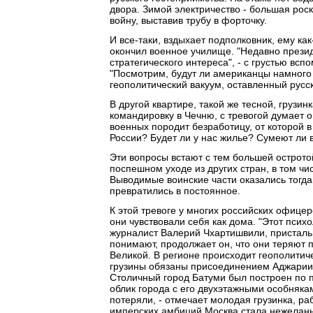
двора. Зимой электричество - большая рос
войну, выставив трубу в форточку.
И все-таки, вздыхает подполковник, ему как
окончил военное училище. "Недавно президе
стратегического интереса", - с грустью вспо
"Посмотрим, будут ли американцы намного 
геополитический вакуум, оставленный русс
В другой квартире, такой же тесной, грузин
командировку в Чечню, с тревогой думает о
военных породит безработицу, от которой в 
России? Будет ли у нас жилье? Сумеют ли 
Эти вопросы встают с тем большей острото
поспешном уходе из других стран, в том ч
Выводимые воинские части оказались тогда
превратились в постоянное.
К этой тревоге у многих российских офице
они чувствовали себя как дома. "Этот псих
журналист Валерий Чхартишвили, пристальн
понимают, продолжает он, что они теряют 
Великой. В регионе происходит геополити
грузины обязаны присоединением Аджарии к 
Столичный город Батуми был построен по п
облик города с его двухэтажными особнякам
потеряли, - отмечает молодая грузинка, р
имперских амбиций Москва стала нежеланн