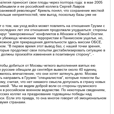
ратегия приносит свои плоды через полтора года: в мае 2005
абишвили и ее российский коллега Сергей Лавров
оранжевой революции" Кремль понял, что сохранение жесткой
больше неприятностей, чем выгод, поскольку базы уже не
о том, как уход войск может повлиять на отношения Грузии с
последних лет эти отношения продолжали ухудшаться: стороны
округ "замороженных" конфликтов в Абхазии и Южной Осетии.
и убежища чеченским террористам в Панкисском ущелье, но,
озможное для прекращения деятельности здесь миссии ОБСЕ,
ом. "В первое время этот вывод баз, с нашей точки зрения,
оторые продолжат свои попытки дестабилизировать ситуацию в
4 должны произойти изменения в позитивную сторону", -
 чтобы добиться от Москвы четкого выполнения взятых ею
ли русские обещали до сентября вывести около 40 единиц
жилось впечатление, что они хотят затянуть дело. Москва
ть направить в Грузию "специалистов", которые помогли бы
му, считая, что нет никакого смысла допускать в страну новых
никой. "Мы не видим доброй воли со стороны грузинского
ик в российском военном ведомстве. По некоторым сведениям,
усских коллег на празднование годовщины победы над
и. Если это правда, то она многое говорит об эмоциональном
вумя странами.