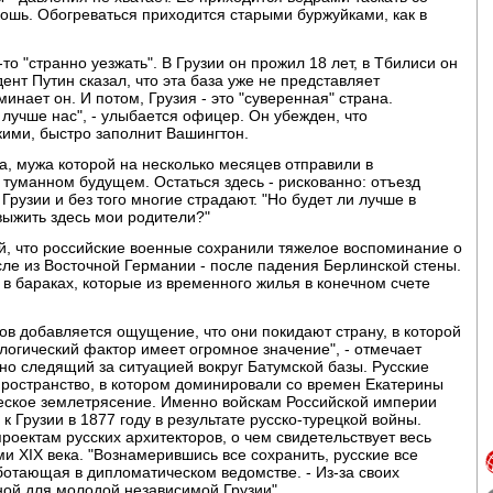
кошь. Обогреваться приходится старыми буржуйками, как в
-то "странно уезжать". В Грузии он прожил 18 лет, в Тбилиси он
нт Путин сказал, что эта база уже не представляет
минает он. И потом, Грузия - это "суверенная" страна.
лучше нас", - улыбается офицер. Он убежден, что
кими, быстро заполнит Вашингтон.
ка, мужа которой на несколько месяцев отправили в
 туманном будущем. Остаться здесь - рискованно: отъезд
Грузии и без того многие страдают. "Но будет ли лучше в
выжить здесь мои родители?"
й, что российские военные сохранили тяжелое воспоминание о
исле из Восточной Германии - после падения Берлинской стены.
 в бараках, которые из временного жилья в конечном счете
ров добавляется ощущение, что они покидают страну, в которой
ологический фактор имеет огромное значение", - отмечает
о следящий за ситуацией вокруг Батумской базы. Русские
пространство, в котором доминировали со времен Екатерины
ческое землетрясение. Именно войскам Российской империи
Грузии в 1877 году в результате русско-турецкой войны.
роектам русских архитекторов, о чем свидетельствует весь
и XIX века. "Вознамерившись все сохранить, русские все
аботающая в дипломатическом ведомстве. - Из-за своих
ой для молодой независимой Грузии".