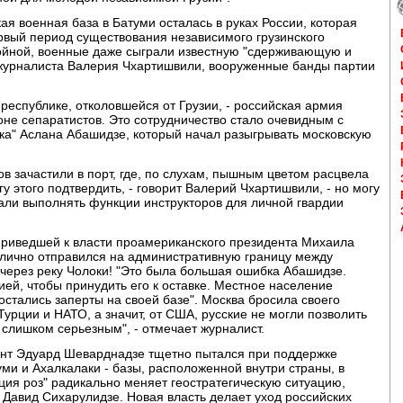
кая военная база в Батуми осталась в руках России, которая
рвый период существования независимого грузинского
войной, военные даже сыграли известную "сдерживающую и
 журналиста Валерия Чхартишвили, вооруженные банды партии
республике, отколовшейся от Грузии, - российская армия
оне сепаратистов. Это сотрудничество стало очевидным с
ька" Аслана Абашидзе, который начал разыгрывать московскую
в зачастили в порт, где, по слухам, пышным цветом расцвела
у этого подтвердить, - говорит Валерий Чхартишвили, - но могу
тали выполнять функции инструкторов для личной гвардии
 приведшей к власти проамериканского президента Михаила
 лично отправился на административную границу между
 через реку Чолоки! "Это была большая ошибка Абашидзе.
ей, чтобы принудить его к оставке. Местное население
стались заперты на своей базе". Москва бросила своего
Турции и НАТО, а значит, от США, русские не могли позволить
ь слишком серьезным", - отмечает журналист.
ент Эдуард Шеварднадзе тщетно пытался при поддержке
уми и Ахалкалаки - базы, расположенной внутри страны, в
ия роз" радикально меняет геостратегическую ситуацию,
Давид Сихарулидзе. Новая власть делает уход российских