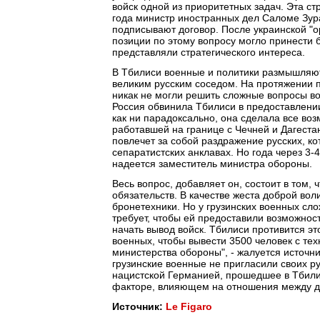
войск одной из приоритетных задач. Эта ст
года министр иностранных дел Саломе Зур
подписывают договор. После украинской "
позиции по этому вопросу могло принести 
представляли стратегического интереса.
В Тбилиси военные и политики размышляют 
великим русским соседом. На протяжении 
никак не могли решить сложные вопросы в
Россия обвинила Тбилиси в предоставлени
как ни парадоксально, она сделала все в
работавшей на границе с Чечней и Дагестан
повлечет за собой раздражение русских, к
сепаратистских анклавах. Но года через 3-
надеется заместитель министра обороны.
Весь вопрос, добавляет он, состоит в том,
обязательств. В качестве жеста доброй во
бронетехники. Но у грузинских военных сло
требует, чтобы ей предоставили возможнос
начать вывод войск. Тбилиси противится это
военных, чтобы вывести 3500 человек с тех
министерства обороны", - жалуется источн
грузинские военные не пригласили своих р
нацистской Германией, прошедшее в Тбилис
факторе, влияющем на отношения между д
Источник:
Le Figaro