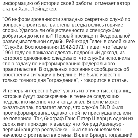
информацию об истории своей работы, отмечает автор
статьи Ханс Лейндекер.
"Об информированности западных секретных служб по
вопросу строительства стены всегда велись горячие
споры. Удалось ли общественности и спецслужбам
добраться до истины? Первый президент Федеральной
разведывательной службы Рейнхард Гелен в своей книге
"Служба. Воспоминания 1942-1971" пишет, что "еще в
1961 году он приказал сделать подробный доклад, из
которого однозначно следовало, что служба исполнила
свою задачу по информированию федерального
правительства. В отдельных посланиях сообщалось об
обострении ситуации в Берлине. Не было известно
только точного дня "ограждения", - говорится в статье.
И теперь интересно будет узнать из этих 5 тыс. страниц,
которые будут рассекречены в течение следующих
недель, кто именно что и когда знал. Вполне может
оказаться так, полагает автор, что служба BND была
проинформирована, однако к ней не прислушались или
не поверили. Так, биограф Ганс-Петер Шварц в одной из
своих книг приходит к выводу, что Конрад Аденауэр -
первый канцлер республики - был явно ошеломлен
началом строительства стены. Вилли Брандт, тогдашний