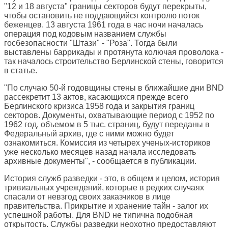
"12 и 18 августа" границы секторов будут перекрыты,
чтобы остановить не поддающийся контролю поток
беженцев. 13 августа 1961 года в час ночи началась
операция под кодовым названием службы
госбезопасности "Штази" - "Роза". Тогда были
выставлены баррикады и протянута колючая проволока -
так началось строительство Берлинской стены, говорится
в статье.
"По случаю 50-й годовщины стены в ближайшие дни BND
рассекретит 13 актов, касающихся прежде всего
Берлинского кризиса 1958 года и закрытия границ
секторов. Документы, охватывающие период с 1952 по
1962 год, объемом в 5 тыс. страниц, будут переданы в
Федеральный архив, где с ними можно будет
ознакомиться. Комиссия из четырех ученых-историков
уже несколько месяцев назад начала исследовать
архивные документы", - сообщается в публикации.
История служб разведки - это, в общем и целом, история
тривиальных учреждений, которые в редких случаях
спасали от невзгод своих заказчиков в лице
правительства. Прикрытие и хранение тайн - залог их
успешной работы. Для BND не типична подобная
открытость. Службы разведки неохотно предоставляют