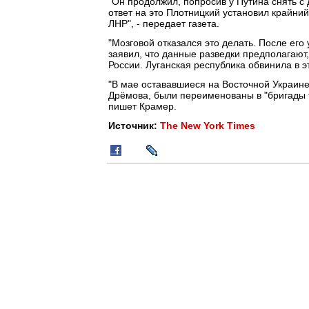
"Он продолжил, попросив у Путина снять с 
ответ на это Плотницкий установил крайний
ЛНР", - передает газета.
"Мозговой отказался это делать. После ег
заявил, что данные разведки предполагают
России. Луганская республика обвинила в эт
"В мае остававшиеся на Восточной Украине
Дрёмова, были переименованы в "бригады 
пишет Крамер.
Источник:
The New York Times