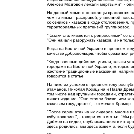
Алексей Мозговой лежали мертвыми", - оп
На данный момент повстанцы сражаются на
чем-то иным - расправой, учиненной повст
союзников - казаков в ходе столкновения, 
территориальных претензий группировок.
"Казаки сталкиваются с репрессиями" со ст
"Они начали разоружать казаков, и не только
Когда на Восточной Украине в прошлом год
качестве добровольцев, чтобы сражаться ря
"Когда военные действия утихли, казаки ус
городами на Восточной Украине, которые о
жестокие традиционные наказания, наприме
говорится в статье.
На пике их успехов в прошлом году республ
атаманов, Николая Козицына и Павла Дрёмо
том числе над крупными городами, страте
пишет издание. "Они стояли ближе, чем ко
казачьем государстве", - отмечает Крамер.
"После серии атак на их лидеров, многие и
взбунтовались", - говорится в статье. "Мы
Дрёмов на видео, опубликованном в интерн
здесь родились, мы здесь живем и, если буд