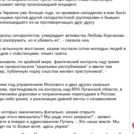
исывает автор произошедший инцидент.
 Украине уже больше года, но кровавое нападение в мае было
анцами против другой сепаратистской группировки и бывших
произошедшего из-за противоречащих друг другу
ороны сепаратистов, утверждает активистка Любовь Корсакова.
 разоружать, но и убивать их", - сказала она.
у вспыхнуло восстание, казаки послали сотни молодых людей в
дом с повстанцами, пишет газета.
тановили, по крайней мере, фактический контроль над тремя
ни провозгласили "казачьими республиками" и ввели там
р, публичную порку хлыстом мелких преступников", -
ики под управлением Мозгового и двух других казачьих
ва, претендовали на контроль над 80% Луганской области, в
гическими дорогами и пограничными переходами в Россию,
гда-либо ранее, к реализации давней мечты о независимом
з которых закончились фатально, казаки открыто
 ради этого вмешались? Мы ради этого умирали? - заявил
ете в январе и адресованном Путину. - Это наша земля. Мы
ет на то Божья воля, здесь умрем".