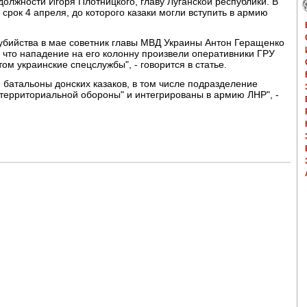
должности Игоря Плотницкого, главу Луганской республики. В
 срок 4 апреля, до которого казаки могли вступить в армию
о убийства в мае советник главы МВД Украины Антон Геращенко
, что нападение на его колонну произвели оперативники ГРУ
ом украинские спецслужбы", - говорится в статье.
 батальоны донских казаков, в том числе подразделение
территориальной обороны" и интегрированы в армию ЛНР", -