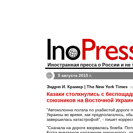
Иностранная пресса о России и не 
5 августа 2015 г.
Эндрю И. Крамер | The New York Times
Казаки столкнулись с беспоща
союзников на Восточной Украи
"Автоколонна ползла по ухабистой дороге 
Украины во время, как предполагалось, об
завершилась катастрофой", - пишет корре
"Сначала на дороге взорвалась бомба. Пот
Когда внезапное нападение закончилось, пя