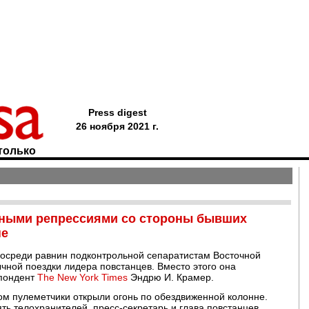
Press digest
26 ноября 2021 г.
только
дными репрессиями со стороны бывших
не
посреди равнин подконтрольной сепаратистам Восточной
ычной поездки лидера повстанцев. Вместо этого она
спондент
The New York Times
Эндрю И. Крамер.
ом пулеметчики открыли огонь по обездвиженной колонне.
ть телохранителей, пресс-секретарь и глава повстанцев