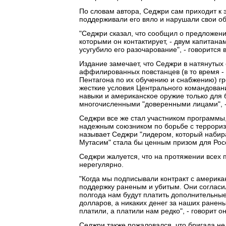
По словам автора, Седжри сам приходит к э
поддерживали его вяло и нарушали свои о
"Седжри сказал, что сообщил о предложен
которыми он контактирует, - двум капитана
усугубило его разочарование", - говорится в
Издание замечает, что Седжри в натянутых
аффилированных повстанцев (в то время - 
Пентагона по их обучению и снабжению) гроз
жесткие условия Центрального командован
навыки и американское оружие только для 
многочисленными "доверенными лицами", -
Седжри все же стал участником программы,
надежным союзником по борьбе с террориз
называет Седжри "лидером, который набира
Мутасим" стала бы ценным призом для Росс
Седжри жалуется, что на протяжении всех 
нерегулярно.
"Когда мы подписывали контракт с америка
поддержку раненым и убитым. Они согласил
полгода нам будут платить дополнительные
долларов, а никаких денег за наших ранен
платили, а платили нам редко", - говорит он
Седжри также пожаловался, что бригада не