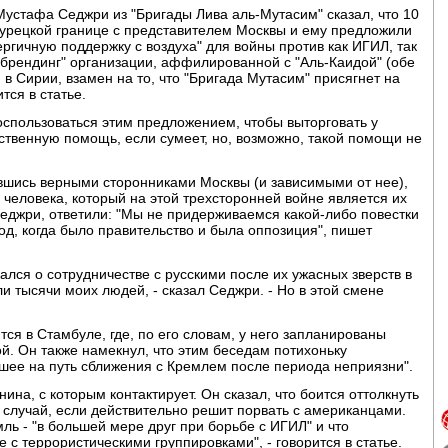
 Мустафа Седжри из "Бригады Лива аль-Мутасим" сказал, что 10
турецкой границе с представителем Москвы и ему предложили
гичную поддержку с воздуха" для войны против как ИГИЛ, так
брендинг" организации, аффилированной с "Аль-Каидой" (обе
) в Сирии, взамен на то, что "Бригада Мутасим" присягнет на
тся в статье.
оспользоваться этим предложением, чтобы выторговать у
ственную помощь, если сумеет, но, возможно, такой помощи не
авшись верными сторонниками Москвы (и зависимыми от нее),
человека, который на этой трехсторонней войне является их
 Седжри, ответили: "Мы не придерживаемся какой-либо повестки
год, когда было правительство и была оппозиция", пишет
мался о сотрудничестве с русскими после их ужасных зверств в
ли тысячи моих людей, - сказал Седжри. - Но в этой смене
ся в Стамбуле, где, по его словам, у него запланированы
. Он также намекнул, что этим беседам потихоньку
вшее на путь сближения с Кремлем после периода неприязни".
ина, с которым контактирует. Он сказал, что боится оттолкнуть
а случай, если действительно решит порвать с американцами.
мль - "в большей мере друг при борьбе с ИГИЛ" и что
 с террористическими группировками", - говорится в статье.