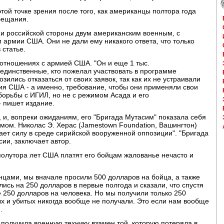
той точке зрения после того, как американцы полтора года
бещания.
ии российской стороны двум американским военным, с
м армии США. Они не дали ему никакого ответа, что только
 статье.
 отношениях с армией США. "Он и еще 1 тыс.
единственные, кто пожелал участвовать в программе
ились отказаться от своих заявок, так как их не устраивали
ия США - а именно, требование, чтобы они применяли свои
борьбы с ИГИЛ, но не с режимом Асада и его
 пишет издание.
 и, вопреки ожиданиям, его "Бригада Мутасим" показала себя
мом. Николас Э. Херас (Jamestown Foundation, Вашингтон)
ет силу в среде сирийской вооруженной оппозиции". "Бригада
ии, заключает автор.
полутора лет США платят его бойцам жалованье нечасто и
нцами, мы вначале просили 500 долларов на бойца, а также
ись на 250 долларов в первые полгода и сказали, что спустя
 250 долларов на человека. Но мы получили только 250
ых и убитых никогда вообще не получали. Это если нам вообще
.
 получила военную технику взамен той, которую потеряла в