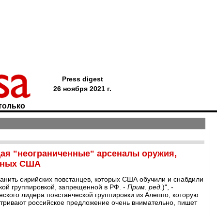
Press digest
26 ноября 2021 г.
только
щая "неограниченные" арсеналы оружия,
енных США
анить сирийских повстанцев, которых США обучили и снабдили
кой группировкой, запрещенной в РФ. -
Прим. ред.
)", -
еского лидера повстанческой группировки из Алеппо, которую
тривают российское предложение очень внимательно, пишет