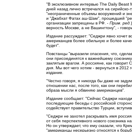
"В эксклюзивном интервью The Daily Beast
дней назад лично встречался на сирийско-
"неограниченные объемы вооружений и энер
и "Джабхат Фатах аш-Шам", прошедшей "ре
организации запрещены в РФ. -
Прим. ред.
верность Москве, а не Вашингтону", - говори
Издание рассуждает: "Седжри явно хочет в
американцев более обильную и более каче
будет".
Повстанцы "выразили опасения, что, сдел
они присоединятся к важнейшему союзнику 
заклятым врагом. А россияне, как говорит
дня. Мы вот чего хотим - вернуться в 2012 
издание.
"Честно говоря, я никогда бы даже не заду
отношении нас, после того, как они переби
образа мысли я обвиняю американцев".
Издание сообщает: "Сейчас Седжри находит
последующие беседы с российской стороной
содействует правительство Турции, вступи
"Седжри не захотел раскрывать имя россиян
от себя перспективного нового союзника н
Но он утверждает, что ему сказали, что Кре
"американцы несерьезно относятся к борьбе