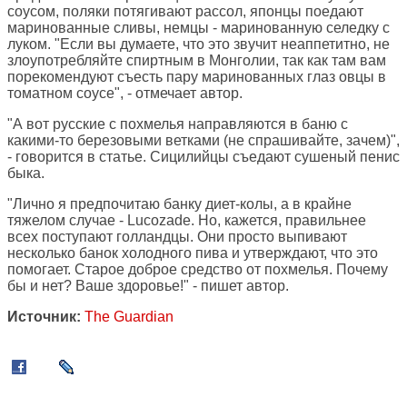
соусом, поляки потягивают рассол, японцы поедают
маринованные сливы, немцы - маринованную селедку с
луком. "Если вы думаете, что это звучит неаппетитно, не
злоупотребляйте спиртным в Монголии, так как там вам
порекомендуют съесть пару маринованных глаз овцы в
томатном соусе", - отмечает автор.
"А вот русские с похмелья направляются в баню с
какими-то березовыми ветками (не спрашивайте, зачем)",
- говорится в статье. Сицилийцы съедают сушеный пенис
быка.
"Лично я предпочитаю банку диет-колы, а в крайне
тяжелом случае - Lucozade. Но, кажется, правильнее
всех поступают голландцы. Они просто выпивают
несколько банок холодного пива и утверждают, что это
помогает. Старое доброе средство от похмелья. Почему
бы и нет? Ваше здоровье!" - пишет автор.
Источник:
The Guardian