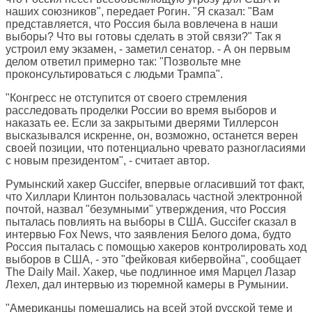
наших союзников", передает Рогин. "Я сказал: "Вам
представляется, что Россия была вовлечена в наши
выборы? Что вы готовы сделать в этой связи?" Так я
устроил ему экзамен, - заметил сенатор. - А он первым
делом ответил примерно так: "Позвольте мне
проконсультироваться с людьми Трампа".
"Конгресс не отступится от своего стремления
расследовать проделки России во время выборов и
наказать ее. Если за закрытыми дверями Тиллерсон
высказывался искренне, он, возможно, останется верен
своей позиции, что потенциально чревато разногласиями
с новым президентом", - считает автор.
Румынский хакер Guccifer, впервые огласивший тот факт,
что Хиллари Клинтон пользовалась частной электронной
почтой, назвал "безумными" утверждения, что Россия
пыталась повлиять на выборы в США. Guccifer сказал в
интервью Fox News, что заявления Белого дома, будто
Россия пыталась с помощью хакеров контролировать ход
выборов в США, - это "фейковая кибервойна", сообщает
The Daily Mail
. Хакер, чье подлинное имя Марцел Лазар
Лехел, дал интервью из тюремной камеры в Румынии.
"Американцы помешались на всей этой русской теме и