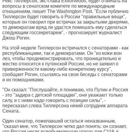
Рекс Тиллерсон, экс-глава ExxonMobil, будет отвечать на
вопросы в сенатском комитете по международным
отношениям, пишет
The Washington Post
. "Если публично
Тиллерсон будет говорить о России "правильные вещи",
которые он говорил при встречах за закрытыми дверями,
то демократам вряд ли удастся помешать ему сделаться
следующим госсекретарем", - прогнозирует журналист
Джош Рогин.
На этой неделе Тиллерсон встречался с сенаторами - как
республиканцами, так и демократами. Он "из кожи вон
лез, чтобы продемонстрировать, что проницательно и
жестко относится к путинской России, но не заявил о
приверженности какому-либо конкретному курсу",
сообщает Рогин, ссылаясь на свои беседы с сенаторами
и их помощниками.
"Он сказал: "Послушайте, я понимаю, что Путин и Россия
- это "задира с детской площадки", они уважают только
силу, и с ними надо говорить с позиции силы", -
пересказал слова Тиллерсона некий сотрудник аппарата
Сената.
Один сенатор, пожелавший остаться неназванным,
"сказал мне, что Тиллерсон четко дал понять: он сознает,
что Россия несет всеобъемлющую угрозу для США и