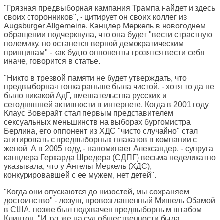
"Грязная предвыборная кампания Трампа найдет и здесь
своих сторонников", - цитирует он своих коллег из
Augsburger Allgemeine. Канцлер Меркель в новогоднем
обращении подчеркнула, что она будет "вести страстную
полемику, но останется верной демократическим
принципам" - как будто оппоненты грозятся вести себя
иначе, говорится в статье.
"Никто в трезвой памяти не будет утверждать, что
предвыборная гонка раньше была чистой, - хотя тогда не
было никакой АдГ, вмешательства русских и
сегодняшней активности в интернете. Когда в 2001 году
Клаус Воверайт стал первым представителем
сексуальных меньшинств на выборах бургомистра
Берлина, его оппонент из ХДС "чисто случайно" стал
агитировать с предвыборных плакатов в компании с
женой. А в 2005 году, - напоминает Александер, - супруга
канцлера Герхарда Шредера (СДПГ) весьма неделикатно
указывала, что у Ангелы Меркель (ХДС),
конкурировавшей с ее мужем, нет детей".
"Когда они опускаются до низостей, мы сохраняем
достоинство" - лозунг, провозглашенный Мишель Обамой
в США, позже был подхвачен предвыборным штабом
Клинтон. "И тут же на суд общественности была