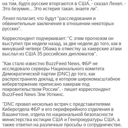
на том, будто русские вторгаются в США, - сказал Лехел. -
Это безумие... Это истерия такая, знаете ли".
Лехел полагает, что будут "расследования и
обвинительные заключения в отношении некоторых
русских".
Корреспондент подчеркивает: "С этим прогнозом он
выступил три недели назад, за две недели до того, как в
минувший четверг Обама в отместку за хакерские атаки
выслал из США 35 российских дипломатов".
"Как стало известно BuzzFeed News, ФБР не
исследовало серверы Национального комитета
Демократической партии (DNC) до того, как
распространило доклад, в котором широкомасштабное
кибервторжение приписано хакерам под
покровительством России", - пишет корреспондент
BuzzFeed News
Эли Уоткинс.
"DNC провел несколько встреч с представителями
Киберотдела ФБР и его периферийного отделения в
Вашингтоне, отдела по национальной безопасности
министерства юстиции США и Генпрокуратуры США, а
также ответил на различные просьбы о сотрудничестве,