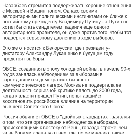
Назарбаев стремится поддерживать хорошие отношения
с Москвой и Вашингтоном. Однако своими
авторитарными политическими инстинктами он ближе к
российскому президенту Владимиру Путину - а Путин не
хотел бы стать свидетелем падения еще одного
авторитарного правителя, он даже против того, чтобы тот
подвергся серьезному давлению в ходе выборов.
Это же относится к Белоруссии, где президенту-
диктатору Александру Лукашенко в будущем году
предстоят выборы.
ОБСЕ, созданная в эпоху холодной войны, в начале 90-х
годов занялась наблюдением за выборами в
зарождавшихся демократиях бывшего
коммунистического лагеря. Москва не подвергала ее
деятельность серьезной критике вплоть до 2000 года,
когда к власти пришел Путин, попытавшийся
восстановить российское влияние на территории
бывшего Советского Союза.
Россия обвиняет ОБСЕ в "двойных стандартах", заявляя
о том, что эта организация наблюдает за выборами,
происходящими к востоку от Вены, гораздо строже, чем
за выборами к западу от нее, где, по ее мнению, также